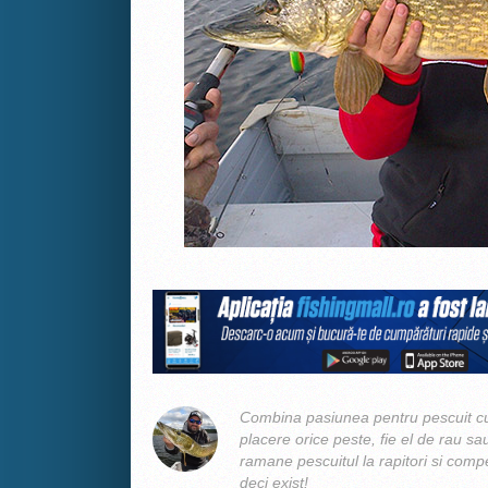
Combina pasiunea pentru pescuit cu
placere orice peste, fie el de rau sa
ramane pescuitul la rapitori si compe
deci exist!