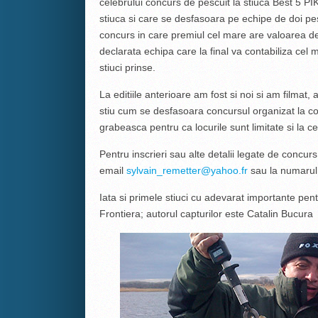
celebrului concurs de pescuit la stiuca Best 5 P
stiuca si care se desfasoara pe echipe de doi pe
concurs in care premiul cel mare are valoarea de
declarata echipa care la final va contabiliza cel
stiuci prinse.
La editiile anterioare am fost si noi si am filmat, a
stiu cum se desfasoara concursul organizat la 
grabeasca pentru ca locurile sunt limitate si la cel
Pentru inscrieri sau alte detalii legate de concu
email
sylvain_remetter@yahoo.fr
sau la numarul
Iata si primele stiuci cu adevarat importante pen
Frontiera; autorul capturilor este Catalin Bucura