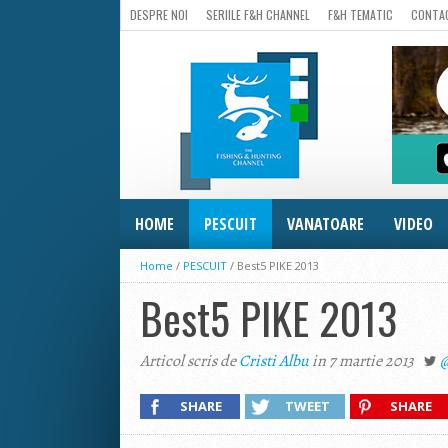
DESPRE NOI
SERIILE F&H CHANNEL
F&H TEMATIC
CONTA
HOME
PESCUIT
VANATOARE
VIDEO
Home
/
PESCUIT
/
Best5 PIKE 2013
Best5 PIKE 2013
Articol scris de
Cristi Albu
in 7 martie 2013
@
SHARE
TWEET
SHARE