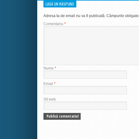
LASĂ UN RĂSPUNS
Adresa ta de email nu va fi publicată.
Câmpurile obligato
Comentariu
*
Nume
*
Email
*
Sit web