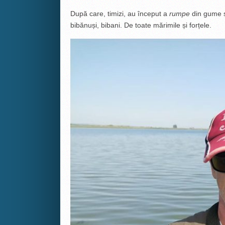
După care, timizi, au început a
rumpe
din gume 
bibănuși, bibani. De toate mărimile și forțele.