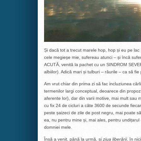
Și dacă tot a trecut marele hop, hop și eu pe lac 
cele megieșe mie, sufereau atunci – și încă su
ACUTĂ, venită la pachet cu un SINDROM S
albiilor). Adică mari și tulburi – râurile – ca să fie
Am vrut chiar din prima zi să fac incluziunea cârli
termenilor largi conceptual, deoarece din propoziți
aferente lor), dar din varii motive, mai mult sau m
cu fix 24 de cicluri a câte 3600 de secunde fiec
peste șaizeci de zile de post negru, mai poate s
ea, nu pentru mine și, mai ales, pentru undițarul 
domniei mele.
Însă a venit, până la urmă, și
ziua liberării
, în ni