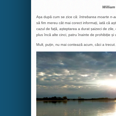
William
Așa după cum se zice că:
întrebarea moarte n-a
să fim mereu cât mai corect informați, iată că așt
cazul de față, așteptarea a durat șaizeci de zile, 
plus încă alte cinci, patru înainte de prohibiție ș
Mult, puțin, nu mai contează acum, căci a trecut.