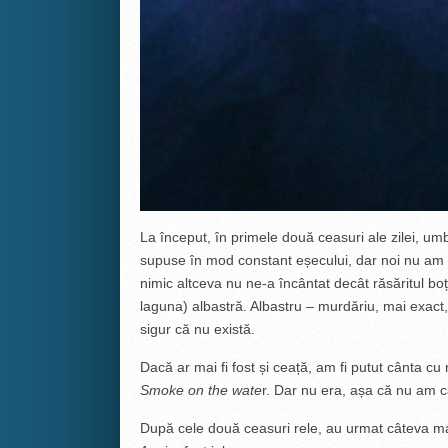
La început, în primele două ceasuri ale zilei, um
supuse în mod constant eșecului, dar noi nu am d
nimic altceva nu ne-a încântat decât răsăritul boț
laguna) albastră. Albastru – murdăriu, mai exact
sigur că nu există.
Dacă ar mai fi fost și ceață, am fi putut cânta cu
Smoke on the wate
r. Dar nu era, așa că nu am c
După cele două ceasuri rele, au urmat câteva mai