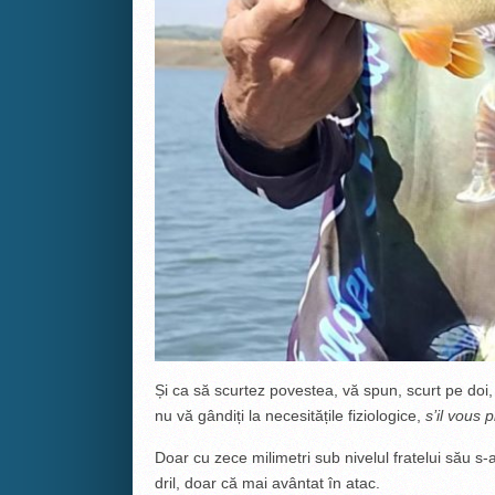
Și ca să scurtez povestea, vă spun, scurt pe doi,
nu vă gândiți la necesitățile fiziologice,
s’il vous 
Doar cu zece milimetri sub nivelul fratelui său s-a
dril, doar că mai avântat în atac.