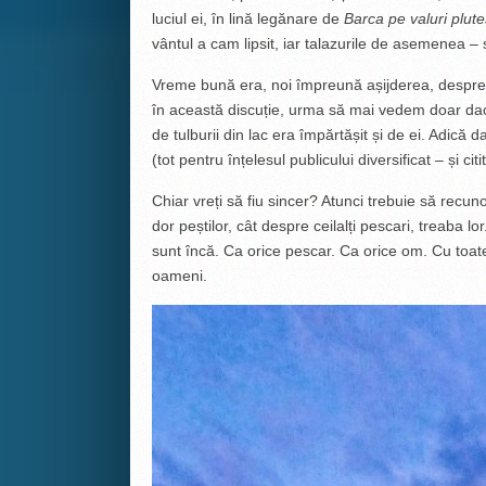
luciul ei, în lină legănare de
Barca pe valuri plut
vântul a cam lipsit, iar talazurile de asemenea –
Vreme bună era, noi împreună așijderea, despr
în această discuție, urma să mai vedem doar dacă
de tulburii din lac era împărtășit și de ei. Adică da
(tot pentru înțelesul publicului diversificat – și c
Chiar vreți să fiu sincer? Atunci trebuie să recu
dor peștilor, cât despre ceilalți pescari, treaba lo
sunt încă. Ca orice pescar. Ca orice om. Cu toat
oameni.