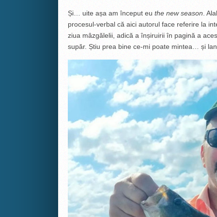
Și… uite așa am început eu
the new season
. Al
procesul-verbal că aici autorul face referire la in
ziua mâzgălelii, adică a înșiruirii în pagină a ace
supăr. Știu prea bine ce-mi poate mintea… și lan