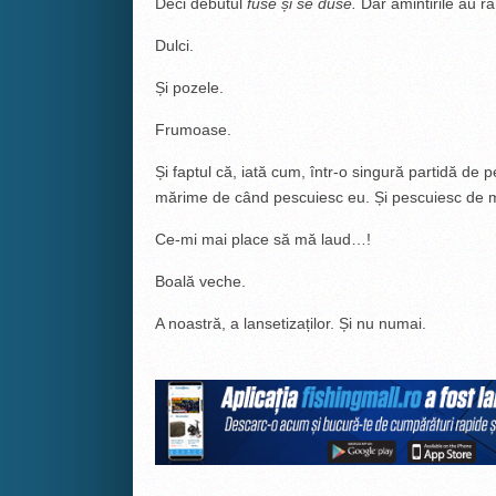
Deci debutul
fuse și se duse.
Dar amintirile au r
Dulci.
Și pozele.
Frumoase.
Și faptul că, iată cum, într-o singură partidă de p
mărime de când pescuiesc eu. Și pescuiesc de m
Ce-mi mai place să mă laud…!
Boală veche.
A noastră, a lansetizaților. Și nu numai.