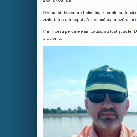
Apoi a fost jale.
Din punct de vedere halieutic, treburile au func
vizibilitatea a început să crească cu adevărat și 
Primii pești pe care i-am căutat au fost știucile. 
problemă.