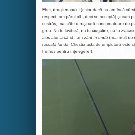
Ehei, dragii moșului (chiar dacă nu am încă vâr
respect, am părul alb, deci se acceptă) și cum pes
costrăș, mai câte o roșioară consumatoare de pla
greu. Nu tu lovitură, nu tu ciugulire, nu tu zvâcni
ales atunci când l-am
zărit în undă
(mai mult de
roșcată fundă
; Chestia asta de umplutură este s
frumos pentru înțelegere!).