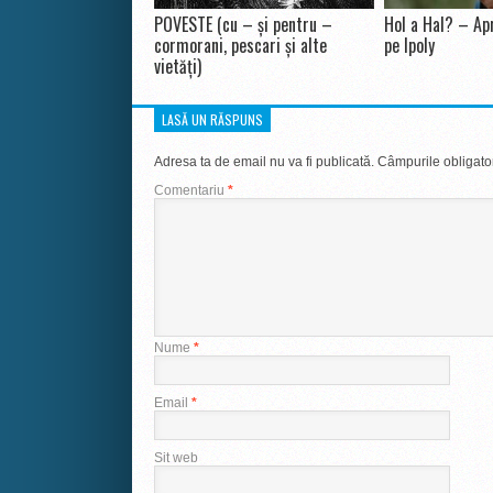
POVESTE (cu – și pentru –
Hol a Hal? – Apr
cormorani, pescari și alte
pe Ipoly
vietăți)
LASĂ UN RĂSPUNS
Adresa ta de email nu va fi publicată.
Câmpurile obligato
Comentariu
*
Nume
*
Email
*
Sit web