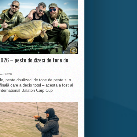
026 – peste douăzeci de tone de
mai 2026
le, peste douăzeci de tone de pește și o
finală care a decis totul – acesta a fost al
International Balaton Carp Cup