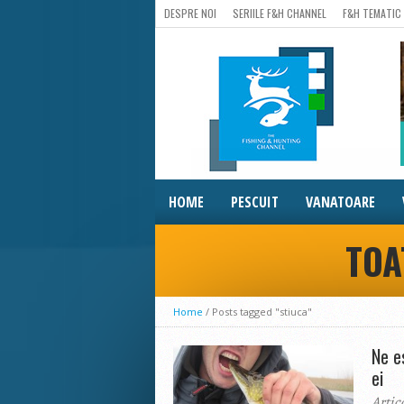
DESPRE NOI
SERIILE F&H CHANNEL
F&H TEMATIC
HOME
PESCUIT
VANATOARE
TOA
Home
/
Posts tagged "stiuca"
Ne e
ei
Artic