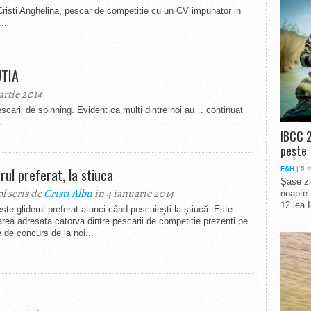
Cristi Anghelina, pescar de competitie cu un CV impunator in
..
UTIA
artie 2014
escarii de spinning. Evident ca multi dintre noi au… continuat
.
IBCC 2
pește
rul preferat, la stiuca
F&H
| 5 
Șase zi
ol scris de
Cristi Albu
in 4 ianuarie 2014
noapte 
12 lea 
ste gliderul preferat atunci când pescuiești la știucă. Este
area adresata catorva dintre pescarii de competitie prezenti pe
e de concurs de la noi...