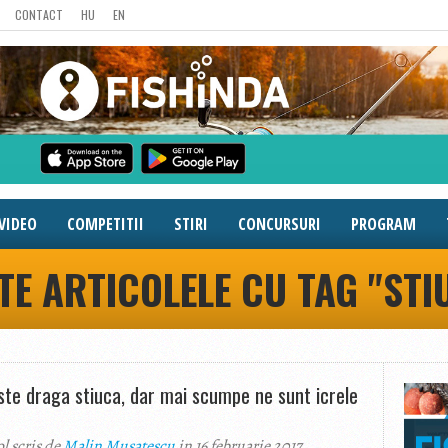
CONTACT
HU
EN
VIDEO
COMPETITII
STIRI
CONCURSURI
PROGRAM
TE ARTICOLELE CU TAG "STI
ste draga stiuca, dar mai scumpe ne sunt icrele
ol scris de
Malin Musatescu
in 16 februarie 2017