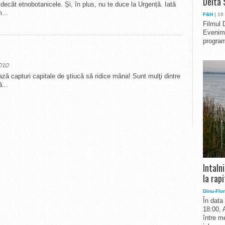
Delta 
decât etnobotanicele. Și, în plus, nu te duce la Urgență. Iată
...
F&H
| 19
Filmul 
Evenime
program
010
ază capturi capitale de ştiucă să ridice mâna! Sunt mulţi dintre
...
Intaln
la rapi
Dinu-Flor
În data
18:00, 
între me