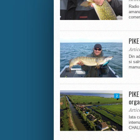
Radio 
amana.
comerc
PIKE
Artic
Din ad
si sal
mamut
PIKE
2
orga
Artic
Iata c
intern
CHALL