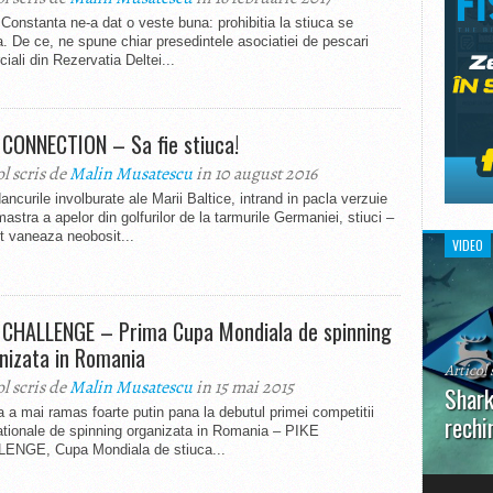
Constanta ne-a dat o veste buna: prohibitia la stiuca se
 De ce, ne spune chiar presedintele asociatiei de pescari
iali din Rezervatia Deltei...
 CONNECTION – Sa fie stiuca!
ol scris de
Malin Musatescu
in 10 august 2016
ancurile involburate ale Marii Baltice, intrand in pacla verzuie
mastra a apelor din golfurilor de la tarmurile Germaniei, stiuci –
 vaneaza neobosit...
VIDEO
 CHALLENGE – Prima Cupa Mondiala de spinning
nizata in Romania
Articol 
ol scris de
Malin Musatescu
in 15 mai 2015
Shark
a a mai ramas foarte putin pana la debutul primei competitii
rechi
ationale de spinning organizata in Romania – PIKE
ENGE, Cupa Mondiala de stiuca...
În prim
pot aru