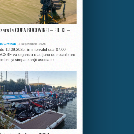
izare la CUPA BUCOVINEI – ED. XI –
in Cirstean
| 2 septembrie 2025
 de 13.09.2025, în intervalul orar 07:00 –
ACSBF va organiza o acțiune de socializare
mbrii și simpatizanții asociației.