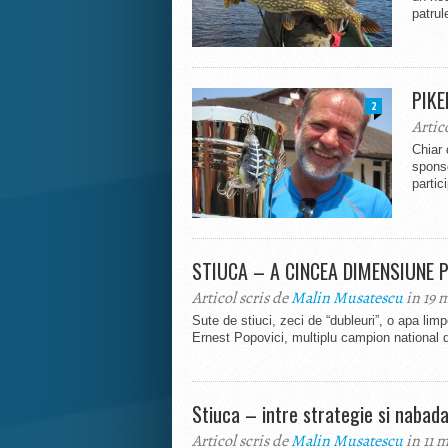
patrul
PIKE
2
Artic
Chiar 
sponso
partic
STIUCA – A CINCEA DIMENSIUNE P
Articol scris de
Malin Musatescu
in 19 
Sute de stiuci, zeci de “dubleuri”, o apa li
Ernest Popovici, multiplu campion national d
Stiuca – intre strategie si nabada
Articol scris de
Malin Musatescu
in 11 m