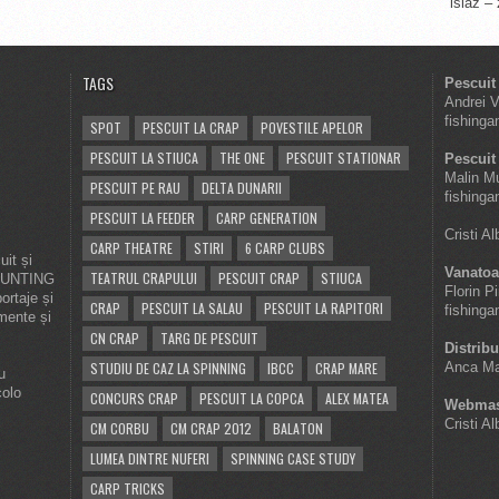
islaz –
TAGS
Pescuit
Andrei 
fishinga
SPOT
PESCUIT LA CRAP
POVESTILE APELOR
PESCUIT LA STIUCA
THE ONE
PESCUIT STATIONAR
Pescuit 
Malin M
PESCUIT PE RAU
DELTA DUNARII
fishinga
PESCUIT LA FEEDER
CARP GENERATION
Cristi A
CARP THEATRE
STIRI
6 CARP CLUBS
it și
Vanatoa
TEATRUL CRAPULUI
PESCUIT CRAP
STIUCA
 HUNTING
Florin P
ortaje și
CRAP
PESCUIT LA SALAU
PESCUIT LA RAPITORI
fishinga
imente și
CN CRAP
TARG DE PESCUIT
Distribu
STUDIU DE CAZ LA SPINNING
IBCC
CRAP MARE
Anca Ma
u
colo
CONCURS CRAP
PESCUIT LA COPCA
ALEX MATEA
Webmas
Cristi A
CM CORBU
CM CRAP 2012
BALATON
LUMEA DINTRE NUFERI
SPINNING CASE STUDY
CARP TRICKS