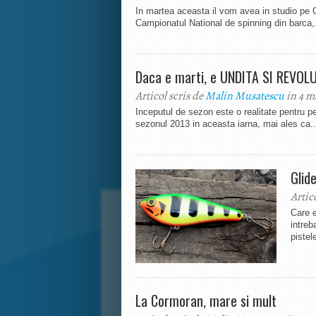
In martea aceasta il vom avea in studio pe 
Campionatul National de spinning din barca,.
Daca e marti, e UNDITA SI REVOL
Articol scris de
Malin Musatescu
in 4 m
Inceputul de sezon este o realitate pentru p
sezonul 2013 in aceasta iarna, mai ales ca..
Glide
Artic
Care e
intreb
pistel
La Cormoran, mare si mult