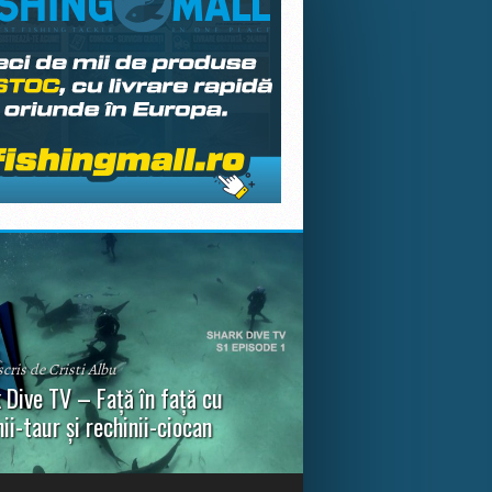
scris de Cristi Albu
 Dive TV – Față în față cu
nii-taur și rechinii-ciocan
ul episod din Shark Dive TV, telespectatorii
nca o primă privire asupra unor experiențe