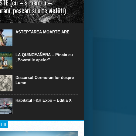
TE (cu – și pentru –
rani, pescari și alte vietăți)
a urmei, cred că legendele și miturile sunt
 parte făcute din „adevăr”.“ R. R. Tolkien.
AȘTEPTAREA MOARTE ARE
LA QUINCEAÑERA – Pinata cu
„Poveștile apelor‟
Discursul Cormoranilor despre
Lume
Habitatul F&H Expo – Ediția X
ITII