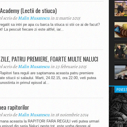
extraor
 Academy (Lectii de stiuca)
ol scris de
Malin Musatescu
in 11 martie 2015
regatit sa intri pe apa cu barca la stiuca si stii ce ai de facut?
t! La pescuit fiecare zi este altfel, iar...
 ZILE, PATRU PREMIERE, FOARTE MULTE NALUCI
ol scris de
Malin Musatescu
in 23 februarie 2015
Rapitori fara reguli are saptamana aceasta patru premiere
ate stiucii si salaului. Marti, 24.02.15, ora 22.00, veti putea
unostinta in primul episod al...
POVEST
ea rapitorilor
ol scris de
Malin Musatescu
in 18 noiembrie 2014
mana aceasta la RAPITORI FARA REGULI veti putea urmari
Articol
 episod din seria Naluci peste tot, este vorba despre al