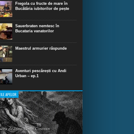
dinare de scufundare cu rechini.
Fregola cu fructe de mare în
Bucătăria iubitorilor de pește
Sauerbraten nemtesc în
Bucataria vanatorilor
Maestrul armurier răspunde
Aventuri pescărești cu Andi
Urban – ep.1
ILE APELOR
 scris de Dinu-Florin Cirstean