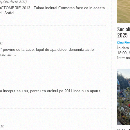
septembrie 2013
OMBRIE 2013 Faima incintei Cormoran face ca in acesta
. Astfel...
Social
2025
11
Dinu-Flor
În data
s” provine de la Luce, lupul de apa dulce, denumita astfel
18:00, 
acitatii...
între me
a a inceput sau nu, pentru ca ordinul pe 2011 inca nu a aparut.
010