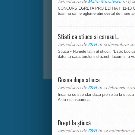
Articol scris de
Malin Musatescu
in 17 
CONCURS EGRETA PRO EDITIA I 11-13 OCT
toamna sa fie aglomeratie destul de mare aici
Stiati ca stiuca si carasul…
Articol scris de
F&H
in 14 decembrie 20
Stiuca • Numele latin al stiucii, “Esox Luciu
datorita caracterului indraznet, lacom si a vor
Goana dupa stiuca
Articol scris de
F&H
in 21 februarie 2011
Inca nu se stie clar daca prohibitia la stiuc
Asta nu inseamna...
Drept la știucă
Articol scris de
F&H
in 22 noiembrie 2