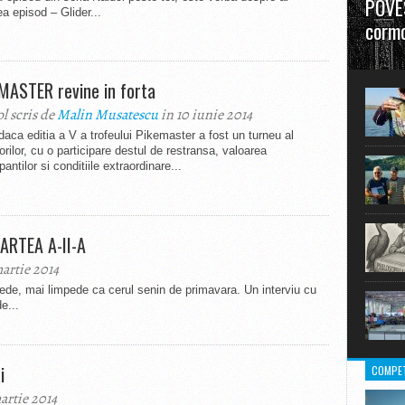
POVES
ea episod – Glider...
cormo
”La urm
în mare
MASTER revine in forta
ol scris de
Malin Musatescu
in 10 iunie 2014
daca editia a V a trofeului Pikemaster a fost un turneu al
rilor, cu o participare destul de restransa, valoarea
ipantilor si conditiile extraordinare...
ARTEA A-II-A
martie 2014
mpede, mai limpede ca cerul senin de primavara. Un interviu cu
e...
i
COMPET
artie 2014