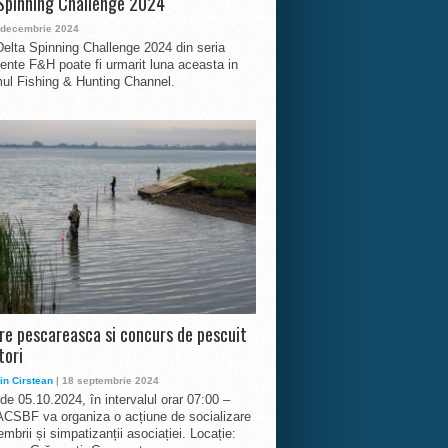
Spinning Challenge 2024
 decembrie 2024
Delta Spinning Challenge 2024 din seria
nte F&H poate fi urmarit luna aceasta in
ul Fishing & Hunting Channel.
ire pescareasca si concurs de pescuit
tori
in Cirstean
| 18 septembrie 2024
 de 05.10.2024, în intervalul orar 07:00 –
ACSBF va organiza o acțiune de socializare
mbrii și simpatizanții asociației. Locație: