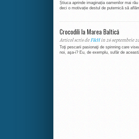
Știuca aprinde imaginația oamenilor mai rău 
deci o motivație destul de puternică să aflăm
Crocodili la Marea Baltică
Articol scris de
F&H
in 26 septembrie 2
Toţi pescarii pasionaţi de spinning care vise
noi, aşa-i? Eu, de exemplu, sufăr de această