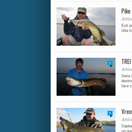
Pike
Artic
Esti p
Uita to
TREI
1
Artic
Seria 
destin
face c
Vrem
1
Artic
Sapta
un nou