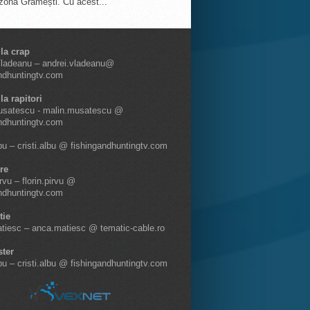
 zona Grămești. Cu acest...
 la crap
Vladeanu – andrei.vladeanu@
ndhuntingtv.com
la rapitori
usatescu - malin.musatescu @
ndhuntingtv.com
lbu – cristi.albu @ fishingandhuntingtv.com
re
irvu – florin.pirvu @
ndhuntingtv.com
tie
tiesc – anca.matiesc @ tematic-cable.ro
ter
lbu – cristi.albu @ fishingandhuntingtv.com