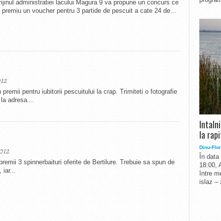
ijinul administratiei lacului Magura 9 va propune un concurs ce
 premiu un voucher pentru 3 partide de pescuit a cate 24 de...
12
mii pentru iubitorii pescuitului la crap. Trimiteti o fotografie
 la adresa...
Intaln
la rapi
Dinu-Flor
012
În data
remii 3 spinnerbaituri oferite de Bertilure. Trebuie sa spun de
18:00, 
iar...
între me
islaz –