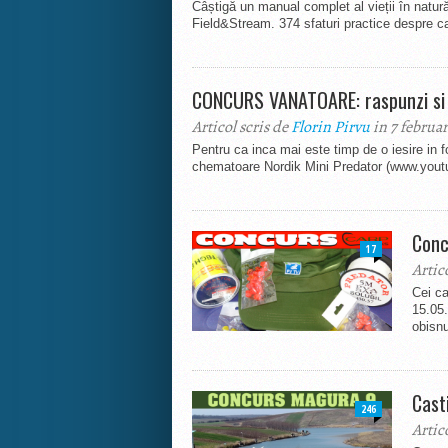
Câștigă un manual complet al vieții în natură
Field&Stream. 374 sfaturi practice despre ca
CONCURS VANATOARE: raspunzi si 
Articol scris de
Florin Pirvu
in 7 februar
Pentru ca inca mai este timp de o iesire in
chematoare Nordik Mini Predator (www.yo
Conc
17
Artic
Cei ca
15.05.
obisnu
Cast
246
Artic