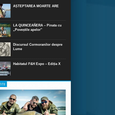
 parte făcute din „adevăr”.“ R. R. Tolkien.
AȘTEPTAREA MOARTE ARE
LA QUINCEAÑERA – Pinata cu
„Poveștile apelor‟
Discursul Cormoranilor despre
Lume
Habitatul F&H Expo – Ediția X
ITII