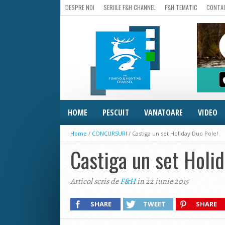
DESPRE NOI
SERIILE F&H CHANNEL
F&H TEMATIC
CONTA
HOME
PESCUIT
VANATOARE
VIDEO
Home
/
CONCURSURI
/
Castiga un set Holiday Duo Pole!
Castiga un set Holi
Articol scris de
F&H
in 22 iunie 2015
SHARE
TWEET
SHARE