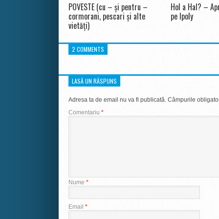
POVESTE (cu – și pentru –
Hol a Hal? – Apr
cormorani, pescari și alte
pe Ipoly
vietăți)
2 COMMENTS
LASĂ UN RĂSPUNS
Adresa ta de email nu va fi publicată.
Câmpurile obligato
Comentariu
*
Nume
*
Email
*