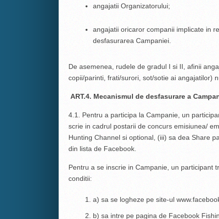
angajatii Organizatorului;
angajatii oricaror companii implicate in re
desfasurarea Campaniei.
De asemenea, rudele de gradul I si II, afinii ang
copii/parinti, frati/surori, sot/sotie ai angajatilo
ART.4. Mecanismul de desfasurare a Campan
4.1. Pentru a participa la Campanie, un participan
scrie in cadrul postarii de concurs emisiunea/ em
Hunting Channel si optional, (iii) sa dea Share p
din lista de Facebook.
Pentru a se inscrie in Campanie, un participant 
conditii:
a) sa se logheze pe site-ul www.faceboo
b) sa intre pe pagina de Facebook Fish