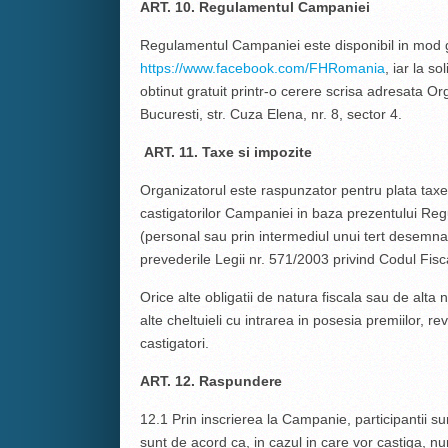
ART. 10. Regulamentul Campaniei
Regulamentul Campaniei este disponibil in mod gr
https://www.facebook.com/FHRomania
,
iar la so
obtinut gratuit printr-o cerere scrisa adresata Or
Bucuresti, str. Cuza Elena, nr. 8, sector 4.
ART. 11. Taxe si impozite
Organizatorul este raspunzator pentru plata taxe
castigatorilor Campaniei in baza prezentului Re
(personal sau prin intermediul unui tert desemnat)
prevederile Legii nr. 571/2003 privind Codul Fiscal
Orice alte obligatii de natura fiscala sau de alta 
alte cheltuieli cu intrarea in posesia premiilor, rev
castigatori.
ART. 12. Raspundere
12.1 Prin inscrierea la Campanie, participantii s
sunt de acord ca, in cazul in care vor castiga, nume