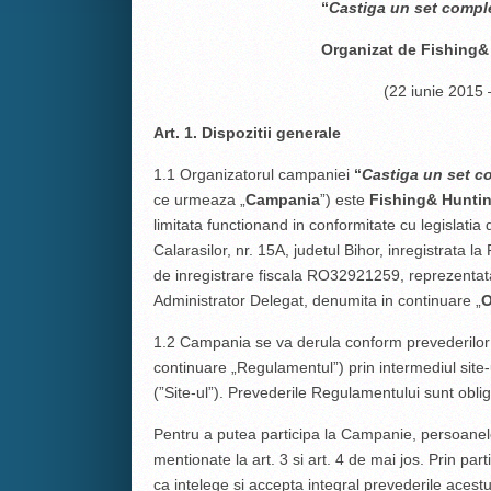
“
Castiga un set comple
Organizat de Fishing&
(22 iunie 2015 
Art. 1. Dispozitii generale
1.1 Organizatorul campaniei
“
Castiga un set c
ce urmeaza „
Campania
”) este
Fishing& Huntin
limitata functionand in conformitate cu legislati
Calarasilor, nr. 15A, judetul Bihor, inregistrata 
de inregistrare fiscala RO32921259, reprezentat
Administrator Delegat, denumita in continuare „
O
1.2 Campania se va derula conform prevederilor 
continuare „Regulamentul”) prin intermediul si
(”Site-ul”). Prevederile Regulamentului sunt obliga
Pentru a putea participa la Campanie, persoanele
mentionate la art. 3 si art. 4 de mai jos. Prin pa
ca intelege si accepta integral prevederile ace