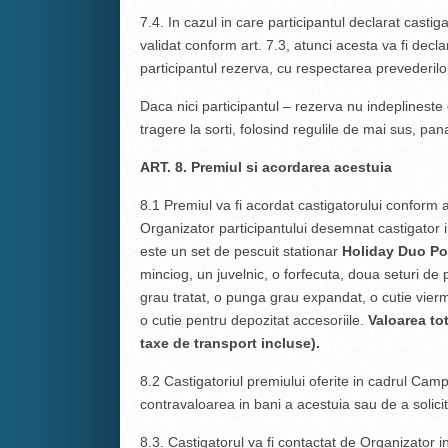
7.4. In cazul in care participantul declarat castiga
validat conform art. 7.3, atunci acesta va fi decl
participantul rezerva, cu respectarea prevederil
Daca nici participantul – rezerva nu indeplineste 
tragere la sorti, folosind regulile de mai sus, pa
ART. 8. Premiul si acordarea acestuia
8.1 Premiul va fi acordat castigatorului conform a
Organizator participantului desemnat castigator in
este un set de pescuit stationar
Holiday Duo Po
minciog, un juvelnic, o forfecuta, doua seturi de
grau tratat, o punga grau expandat, o cutie viermi a
o cutie pentru depozitat accesoriile.
Valoarea tot
taxe de transport incluse).
8.2 Castigatoriul premiului oferite in cadrul Camp
contravaloarea in bani a acestuia sau de a solicit
8.3. Castigatorul va fi contactat de Organizator in