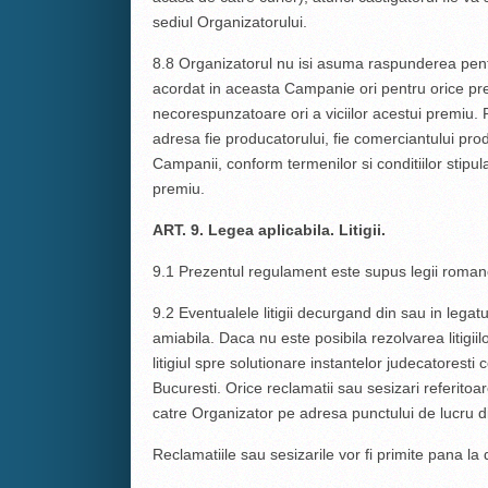
sediul Organizatorului.
8.8 Organizatorul nu isi asuma raspunderea pentr
acordat in aceasta Campanie ori pentru orice prej
necorespunzatoare ori a viciilor acestui premiu. P
adresa fie producatorului, fie comerciantului prod
Campanii, conform termenilor si conditiilor stipula
premiu.
ART. 9. Legea aplicabila. Litigii.
9.1 Prezentul regulament este supus legii roman
9.2 Eventualele litigii decurgand din sau in legat
amiabila. Daca nu este posibila rezolvarea litigiil
litigiul spre solutionare instantelor judecatorest
Bucuresti. Orice reclamatii sau sesizari referitoar
catre Organizator pe adresa punctului de lucru din
Reclamatiile sau sesizarile vor fi primite pana la