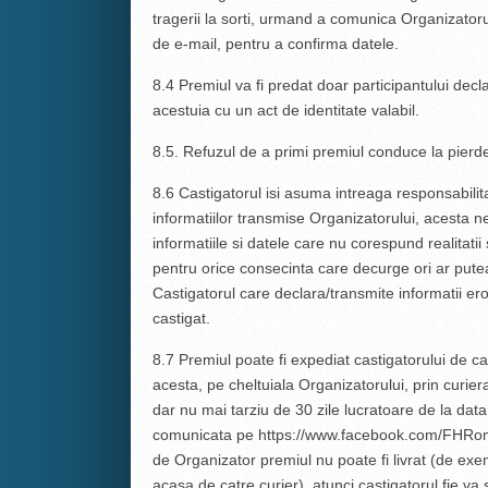
tragerii la sorti, urmand a comunica Organizator
de e-mail, pentru a confirma datele.
8.4 Premiul va fi predat doar participantului decla
acestuia cu un act de identitate valabil.
8.5. Refuzul de a primi premiul conduce la pierde
8.6 Castigatorul isi asuma intreaga responsabilita
informatiilor transmise Organizatorului, acesta 
informatiile si datele care nu corespund realitatii
pentru orice consecinta care decurge ori ar putea
Castigatorul care declara/transmite informatii er
castigat.
8.7 Premiul poate fi expediat castigatorului de ca
acesta, pe cheltuiala Organizatorului, prin curierat
dar nu mai tarziu de 30 zile lucratoare de la data 
comunicata pe https://www.facebook.com/FHRoma
de Organizator premiul nu poate fi livrat (de exem
acasa de catre curier), atunci castigatorul fie va s