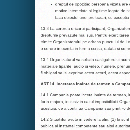
dreptul de opozitie: persoana vizata are
motive intemeiate si legitime legate de si
faca obiectul unei prelucrari, cu exceptia 
13.3 La cererea oricarui participant, Organizator
drepturile prevazute mai sus. Pentru exercitarea 
trimite Organizatorului pe adresa punctului de luc
o cerere intocmita in forma scrisa, datata si sem
13.4 Organizatorul va solicita castigatorului acord
materiale tiparite, audio si video, numele, prenume
fi obligati sa isi exprime acest acord, acest aspe
ART.14. Incetarea inainte de termen a Campan
14.1 Campania poate inceta inainte de termen, in
forta majora, inclusiv in cazul imposibilitatii Or
acestuia, de a continua Campania sau printr-o dec
14.2 Situatiilor avute in vedere la alin. (1) le sun
publica al instantei competente sau altei autorit