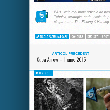
F&H - cele mai bune articole de pesc
Tehnica, strategie, nade, scule de 
singur nume The Fishing & Hunting
ARTICOLE ASEMANATOARE
CONCURS
DUO SET
SPOT
← ARTICOL PRECEDENT
Cupa Arrow – 1 iunie 2015
CITESTE SI...