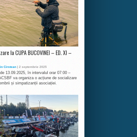
izare la CUPA BUCOVINEI – ED. XI –
in Cirstean
| 2 septembrie 2025
 de 13.09.2025, în intervalul orar 07:00 –
ACSBF va organiza o acțiune de socializare
mbrii și simpatizanții asociației.