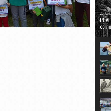
Articol
POVES
cormo
”La urm
în mare