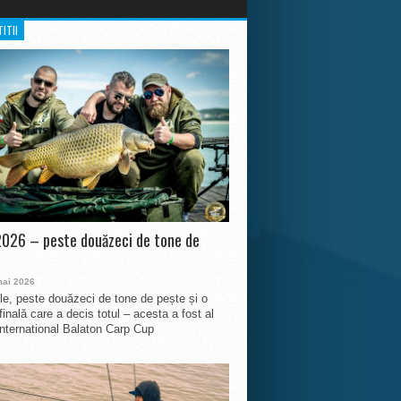
ITII
026 – peste douăzeci de tone de
mai 2026
le, peste douăzeci de tone de pește și o
finală care a decis totul – acesta a fost al
International Balaton Carp Cup