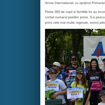
Arrow International, cu sprijinul Primariei
Peste 280 de copii si familiile lor au inco
contat numarul pestilor prinsi. S-a pescui
prins cele mai multe reginute, somni pitici