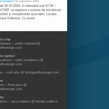
in Cirstean
| 18 septembrie 2024
 de 05.10.2024, în intervalul orar 07:00 –
ACSBF va organiza o acțiune de socializare
mbrii și simpatizanții asociației. Locație:
 zona Grămești. Cu acest...
 la crap
Vladeanu – andrei.vladeanu@
ndhuntingtv.com
la rapitori
usatescu - malin.musatescu @
ndhuntingtv.com
lbu – cristi.albu @ fishingandhuntingtv.com
re
irvu – florin.pirvu @
ndhuntingtv.com
tie
tiesc – anca.matiesc @ tematic-cable.ro