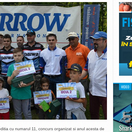
VIDEO
Articol 
Shark
ditia cu numarul 11, concurs organizat si anul acesta de