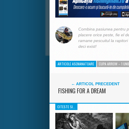
Combina pasiunea pentru pe
placere orice peste, fie el d
ramane pescuitul la rapitori
deci exist!
ARTICOLE ASEMANATOARE
CUPA ARROW – 1 UNI
← ARTICOL PRECEDENT
FISHING FOR A DREAM
CITESTE SI...