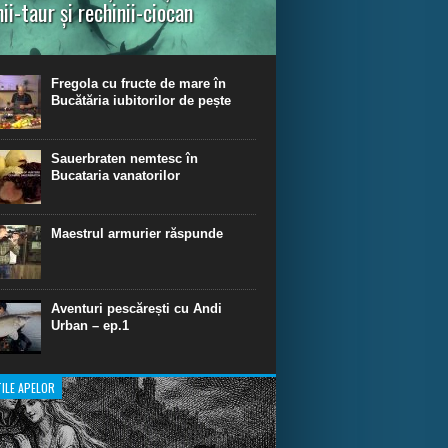
nii-taur și rechinii-ciocan
ul episod din Shark Dive TV, telespectatorii
nca o primă privire asupra unor experiențe
dinare de scufundare cu rechini.
Fregola cu fructe de mare în
Bucătăria iubitorilor de pește
Sauerbraten nemtesc în
Bucataria vanatorilor
Maestrul armurier răspunde
Aventuri pescărești cu Andi
Urban – ep.1
ILE APELOR