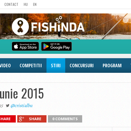
CONTACT
HU
EN
VIDEO
COMPETITII
STIRI
CONCURSURI
PROGRAM
iunie 2015
15
@cristialbu
SHARE
SHARE
0 COMMENTS