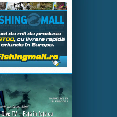
scris de Cristi Albu
 Dive TV – Față în față cu