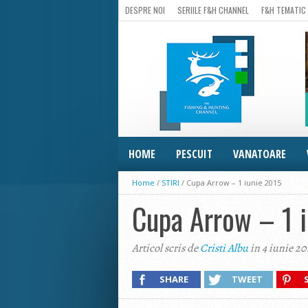
DESPRE NOI
SERIILE F&H CHANNEL
F&H TEMATIC
HOME
PESCUIT
VANATOARE
Home
/
STIRI
/
Cupa Arrow – 1 iunie 2015
Cupa Arrow – 1 
Articol scris de
Cristi Albu
in 4 iunie 20
SHARE
TWEET