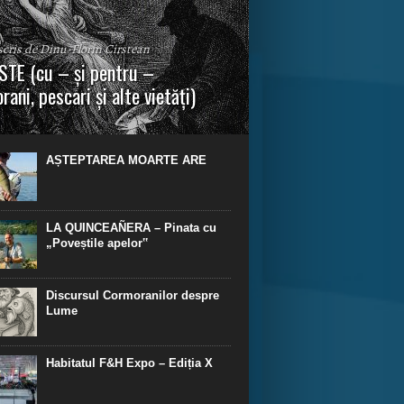
 scris de Dinu-Florin Cirstean
TE (cu – și pentru –
rani, pescari și alte vietăți)
a urmei, cred că legendele și miturile sunt
 parte făcute din „adevăr”.“ R. R. Tolkien.
AȘTEPTAREA MOARTE ARE
LA QUINCEAÑERA – Pinata cu
„Poveștile apelor‟
Discursul Cormoranilor despre
Lume
Habitatul F&H Expo – Ediția X