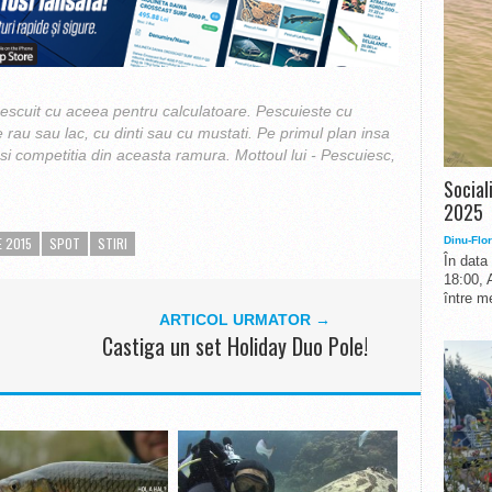
scuit cu aceea pentru calculatoare. Pescuieste cu
e rau sau lac, cu dinti sau cu mustati. Pe primul plan insa
 si competitia din aceasta ramura. Mottoul lui - Pescuiesc,
Social
2025
Dinu-Flor
E 2015
SPOT
STIRI
În data
18:00, 
între me
ARTICOL URMATOR →
Castiga un set Holiday Duo Pole!