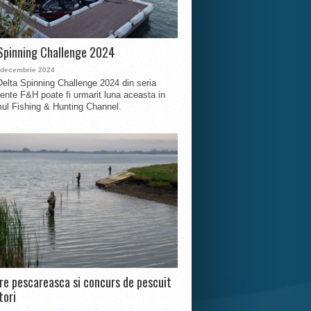
Spinning Challenge 2024
 decembrie 2024
Delta Spinning Challenge 2024 din seria
nte F&H poate fi urmarit luna aceasta in
ul Fishing & Hunting Channel.
ire pescareasca si concurs de pescuit
tori