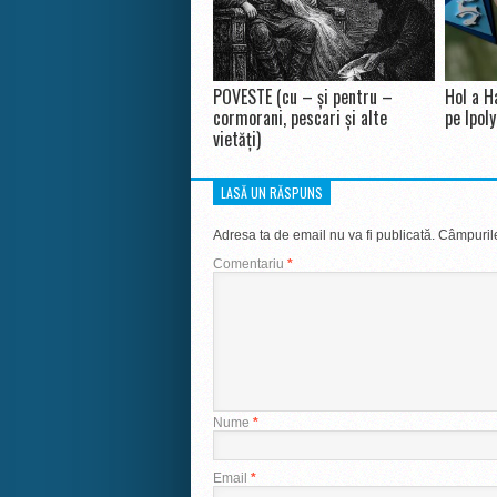
POVESTE (cu – și pentru –
Hol a H
cormorani, pescari și alte
pe Ipoly
vietăți)
LASĂ UN RĂSPUNS
Adresa ta de email nu va fi publicată.
Câmpurile
Comentariu
*
Nume
*
Email
*