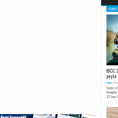
COMPET
IBCC 2
pește
F&H
| 5 
Șase zi
noapte 
12 lea 