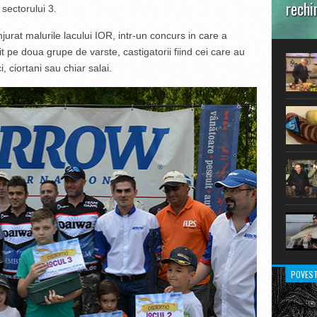
rechi
 sectorului 3.
În prim
njurat malurile lacului IOR, intr-un concurs in care a
pot aru
t pe doua grupe de varste, castigatorii fiind cei care au
extraor
, ciortani sau chiar salai.
POVEST