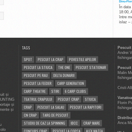
Dinu-Flor
În data
18:00, 
între me
islaz –
TAGS
Pescuit
Andrei 
fishinga
SPOT
PESCUIT LA CRAP
POVESTILE APELOR
PESCUIT LA STIUCA
THE ONE
PESCUIT STATIONAR
Pescuit 
Malin M
PESCUIT PE RAU
DELTA DUNARII
fishinga
PESCUIT LA FEEDER
CARP GENERATION
Cristi A
CARP THEATRE
STIRI
6 CARP CLUBS
it și
Vanatoa
TEATRUL CRAPULUI
PESCUIT CRAP
STIUCA
 HUNTING
Florin P
ortaje și
CRAP
PESCUIT LA SALAU
PESCUIT LA RAPITORI
fishinga
imente și
CN CRAP
TARG DE PESCUIT
Distribu
STUDIU DE CAZ LA SPINNING
IBCC
CRAP MARE
Anca Ma
u
colo
CONCURS CRAP
PESCUIT LA COPCA
ALEX MATEA