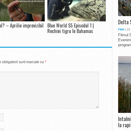
Delta 
al? – Aprilie imprevizibil
Blue World S5 Episodul 1 |
Rechini tigru în Bahamas
F&H
| 19
Filmul 
Evenime
program
 obligatorii sunt marcate cu
*
Intaln
la rapi