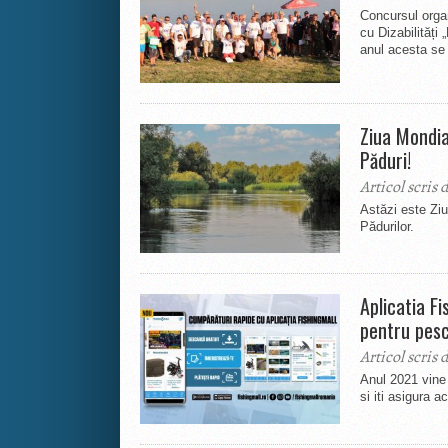
Concursul organ
cu Dizabilități
anul acesta se 
Ziua Mondial
Păduri!
Articol scris 
Astăzi este Ziu
Pădurilor.
Aplicatia Fi
pentru pesc
Articol scris 
Anul 2021 vine 
si iti asigura 