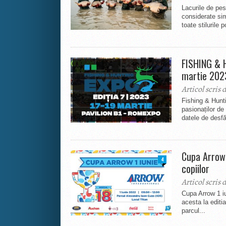
Lacurile de pes
considerate sim
toate stilurile p
FISHING & H
martie 202
Articol scris 
Fishing & Hunt
pasionaților de
datele de desfă
Cupa Arrow 
4
copiilor
Articol scris 
Cupa Arrow 1 iu
acesta la editi
parcul...