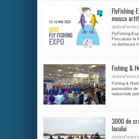
FlyFishing-
1
musca artif
Articol scris 
FlyFishing-Exp
Pescuitului la M
va desfasura in
Fishing & H
Articol scris 
Fishing & Hunt
pasionaților de
redeschide porț
3000 de cra
lacului
Articol scris 