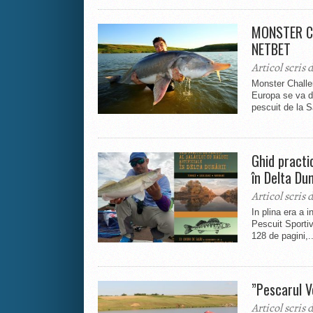
MONSTER C
NETBET
Articol scris 
Monster Challen
Europa se va de
pescuit de la Să
Ghid practic
în Delta Dun
Articol scris 
In plina era a 
Pescuit Sporti
128 de pagini,..
”Pescarul V
Articol scris 