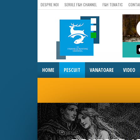
DESPRE NOI
SERIILE F&H CHANNEL
F&H TEMATIC
CONTA
HOME
PESCUIT
VANATOARE
VIDEO