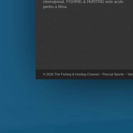
internaţional, FISHING & HUNTING este acolo
pentru a filma.
© 2026 The Fishing & Hunting Channel – Pescuit Sportiv – Vana