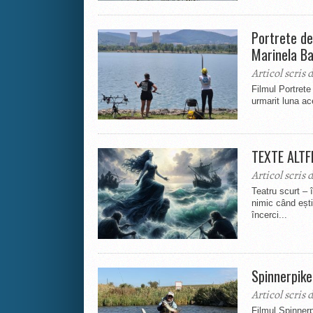
Portrete de
Marinela B
Articol scris 
Filmul Portret
urmarit luna a
TEXTE ALTF
Articol scris 
Teatru scurt – 
nimic când eșt
încerci...
Spinnerpik
Articol scris 
Filmul Spinnerp