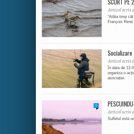
SCURT PE 
Articol scris 
“Atâta timp cât 
François René
Socializare
Articol scris 
În data de 13.0
organiza o acți
asociației.
PESCUINDU
1
Articol scris 
Sufletul este 