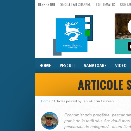
DESPRE NOI
SERIILE F&H CHANNEL
F&H TEMATIC
CONTA
HOME
PESCUIT
VANATOARE
VIDEO
ARTICOLE S
Home
/
Articles posted by Dinu-Florin Cirstean
Economist prin pregătire, pescar din 
primit de la tatăl său. Are două mari p
pescarului de bologneză, acum fiind 