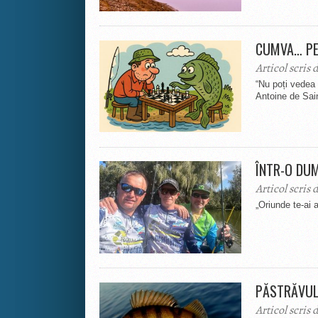
CUMVA… PE
Articol scris 
“Nu poți vedea 
Antoine de Sain
ÎNTR-O DU
Articol scris 
„Oriunde te-ai a
PĂSTRĂVUL
Articol scris 