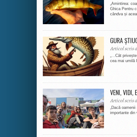
„Amintirea: coa
Ghica Pentru ce
cândva și aceas
GURA ȘTIUC
Articol scris 
„…Cât privește 
cea mai umilă
VENI, VIDI
Articol scris 
„Dacă oamenii s
importante din 