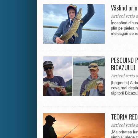
Vâslind prin
Articol scris 
Începând din ce
plin pe pielea 
meleaguri se re
PESCUIND PR
BICAZULUI
Articol scris 
(fragment) A do
ceva mai depăr
răpitorii Bicazul
TEORIA RED
Articol scris 
„Majoritatea lu
simplă: alege 