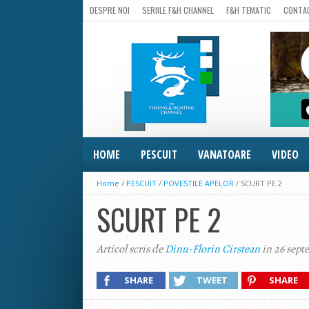
DESPRE NOI
SERIILE F&H CHANNEL
F&H TEMATIC
CONTA
HOME
PESCUIT
VANATOARE
VIDEO
Home
/
PESCUIT
/
POVESTILE APELOR
/
SCURT PE 2
SCURT PE 2
Articol scris de
Dinu-Florin Cirstean
in 26 sept
SHARE
TWEET
SHARE