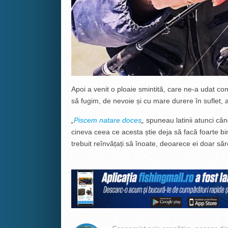
Apoi a venit o ploaie smintită, care ne-a udat comp
să fugim, de nevoie și cu mare durere în suflet, 
„
Piscem natare doces
„
spuneau latinii atunci cân
cineva ceea ce acesta știe deja să facă foarte bin
trebuit reînvățați să înoate, deoarece ei doar săr