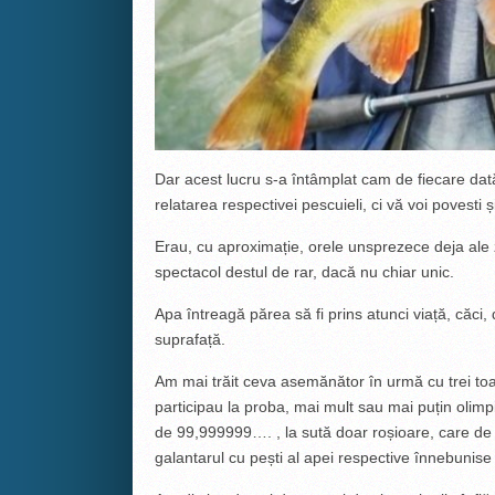
Dar acest lucru s-a întâmplat cam de fiecare dată
relatarea respectivei pescuieli, ci vă voi povesti ș
Erau, cu aproximație, orele unsprezece deja ale z
spectacol destul de rar, dacă nu chiar unic.
Apa întreagă părea să fi prins atunci viață, căci
suprafață.
Am mai trăit ceva asemănător în urmă cu trei toa
participau la proba, mai mult sau mai puțin olimp
de 99,999999…. , la sută doar roșioare, care de c
galantarul cu pești al apei respective înnebunise