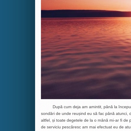
După cum deja am amintit, până la începutul lu
sondări de unde reușind eu să fac până atunci, da
altfel, și toate degetele de la o mână mi-ar fi de 
de serviciu pescăresc am mai efectuat eu de atun