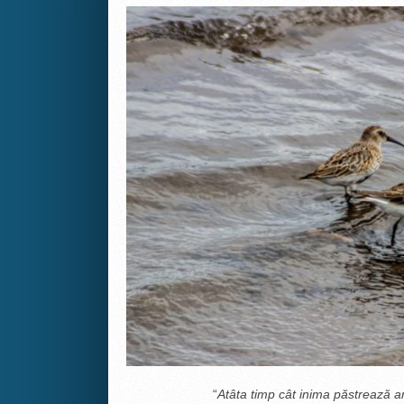
“
Atâta timp cât inima păstrează amint