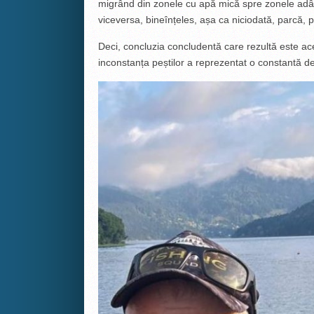
migrând din zonele cu apă mică spre zonele adânc
viceversa, bineînțeles, așa ca niciodată, parcă,
Deci, concluzia concludentă care rezultă este ac
inconstanța peștilor a reprezentat o constantă de