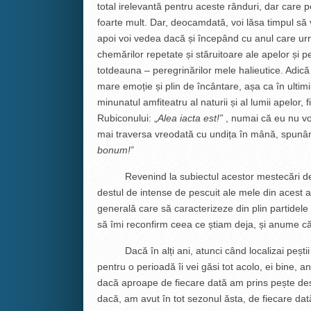
total irelevantă pentru aceste rânduri, dar care
foarte mult. Dar, deocamdată, voi lăsa timpul să v
apoi voi vedea dacă și începând cu anul care ur
chemărilor repetate și stăruitoare ale apelor și p
totdeauna – peregrinărilor mele halieutice. Adică 
mare emoție și plin de încântare, așa ca în ultim
minunatul amfiteatru al naturii și al lumii apelor,
Rubiconului: „
Alea iacta est!”
, numai că eu nu voi 
mai traversa vreodată cu undița în mână, spunân
bonum!‟
Revenind la subiectul acestor mestecări de gâ
destul de intense de pescuit ale mele din acest 
generală care să caracterizeze din plin partidele 
să îmi reconfirm ceea ce știam deja, și anume că l
Dacă în alți ani, atunci când localizai peștii p
pentru o perioadă îi vei găsi tot acolo, ei bine, a
dacă aproape de fiecare dată am prins pește des
dacă, am avut în tot sezonul ăsta, de fiecare dat