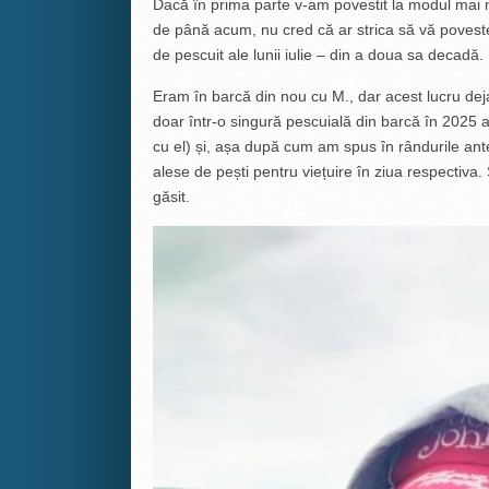
Dacă în prima parte v-am povestit la modul mai
de până acum, nu cred că ar strica să vă povest
de pescuit ale lunii iulie – din a doua sa decadă.
Eram în barcă din nou cu M., dar acest lucru de
doar într-o singură pescuială din barcă în 2025 
cu el) și, așa după cum am spus în rândurile ant
alese de pești pentru viețuire în ziua respectiva.
găsit.