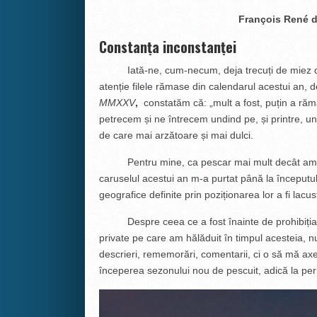
François René 
Constanța inconstanței
Iată-ne, cum-necum, deja trecuți de miez de 
atenție filele rămase din calendarul acestui an, de
MMXXV
,
constatăm că: „mult a fost, puțin a răm
petrecem și ne întrecem undind pe, și printre, und
de care mai arzătoare și mai dulci.
Pentru mine, ca pescar mai mult decât amator
caruselul acestui an m-a purtat până la începutul 
geografice definite prin poziționarea lor a fi lacus
Despre ceea ce a fost înainte de prohibiția ge
private pe care am hălăduit în timpul acesteia,
descrieri, rememorări, comentarii, ci o să mă ax
începerea sezonului nou de pescuit, adică la per