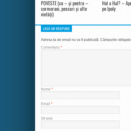
POVESTE (cu – și pentru –
Hol a Hal? – Apr
cormorani, pescari și alte
pe Ipoly
vietăți)
LASĂ UN RĂSPUNS
Adresa ta de email nu va fi publicată.
Câmpurile obligato
Comentariu
*
Nume
*
Email
*
Sit web