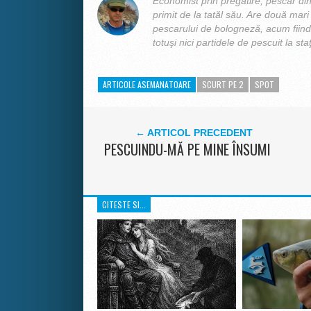
Economist prin pregătire, pescar din 
primit de la tatăl său. Are două mari p
pescarului de bologneză, acum fiind 
totuşi nici partidele de pescuit la sta
ARTICOLE ASEMANATOARE
SCURT PE 2
SPOT
← ARTICOL PRECEDENT
PESCUINDU-MĂ PE MINE ÎNSUMI
CITESTE SI...