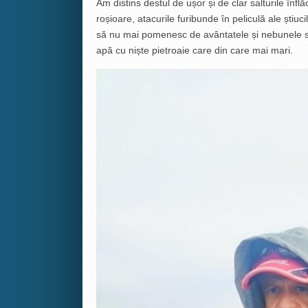
Am distins destul de ușor și de clar salturile înfl
roșioare, atacurile furibunde în peliculă ale știuci
să nu mai pomenesc de avântatele și nebunele sal
apă cu niște pietroaie care din care mai mari.