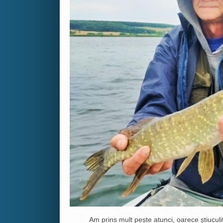
Am prins mult pește atunci, oarece știuculițe, 