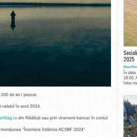
Social
2025
Dinu-Flor
În data
18:00, 
între me
 200 de lei / pescar.
 valabil în anul 2024.
arMag.ro
din Rădăuți sau prin virament bancar în contul
 mențiunea “Înscriere întâlnire ACSBF 2024”.