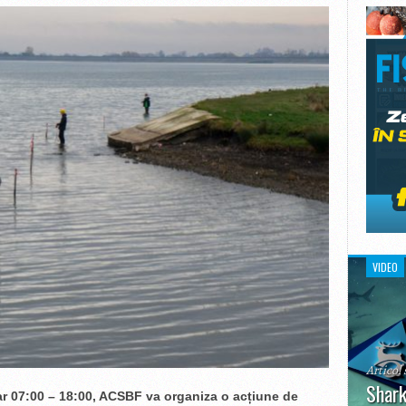
VIDEO
Articol 
Shark
rar 07:00 – 18:00, ACSBF va organiza o ac
ț
iune de