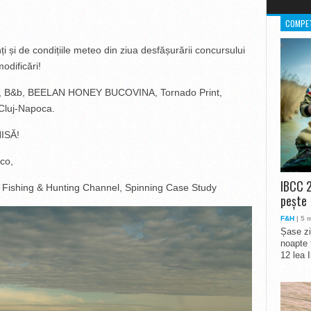
COMPET
i și de condițiile meteo din ziua desfășurării concursului
odificări!
, B&b, BEELAN HONEY BUCOVINA, Tornado Print,
Cluj-Napoca.
ISĂ!
co,
IBCC 2
Fishing & Hunting Channel, Spinning Case Study
pește
F&H
| 5 
Șase zi
noapte 
12 lea 