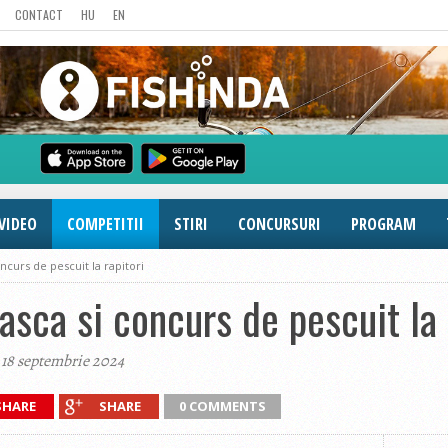
CONTACT
HU
EN
VIDEO
COMPETITII
STIRI
CONCURSURI
PROGRAM
ncurs de pescuit la rapitori
asca si concurs de pescuit la 
 18 septembrie 2024
SHARE
SHARE
0 COMMENTS