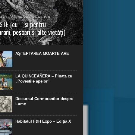
 scris de Dinu-Florin Cirstean
TE (cu – și pentru –
rani, pescari și alte vietăți)
a urmei, cred că legendele și miturile sunt
 parte făcute din „adevăr”.“ R. R. Tolkien.
AȘTEPTAREA MOARTE ARE
LA QUINCEAÑERA – Pinata cu
„Poveștile apelor‟
Discursul Cormoranilor despre
Lume
Habitatul F&H Expo – Ediția X