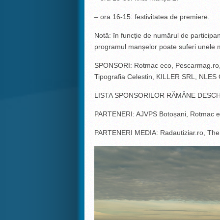
– ora 16-15: festivitatea de premiere.
Notă: în funcție de numărul de participanț
programul manșelor poate suferi unele m
SPONSORI: Rotmac eco, Pescarmag.ro
Tipografia Celestin, KILLER SRL, NLES 
LISTA SPONSORILOR RĂMÂNE DESCH
PARTENERI: AJVPS Botoșani, Rotmac e
PARTENERI MEDIA: Radautiziar.ro, The 