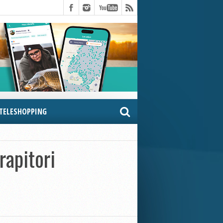
TELESHOPPING
rapitori