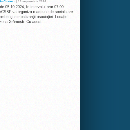
in Cirstean
| 18 septembrie 2024
 de 05.10.2024, în intervalul orar 07:00 –
ACSBF va organiza o acțiune de socializare
mbrii și simpatizanții asociației. Locație:
 zona Grămești. Cu acest...