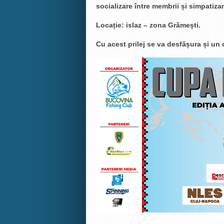
socializare între membrii
ș
i simpatiza
Loca
ț
ie: islaz – zona Gr
ă
me
ș
ti.
Cu acest prilej se va desf
ăș
ura
ș
i un