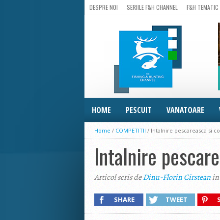
DESPRE NOI
SERIILE F&H CHANNEL
F&H TEMATIC
HOME
PESCUIT
VANATOARE
Home
/
COMPETITII
/
Intalnire pescareasca si co
Intalnire pescare
Articol scris de
Dinu-Florin Cirstean
in
SHARE
TWEET