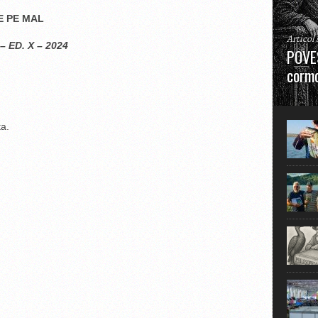
E PE MAL
Articol
 ED. X – 2024
POVES
cormo
”La urm
în mare
ta.