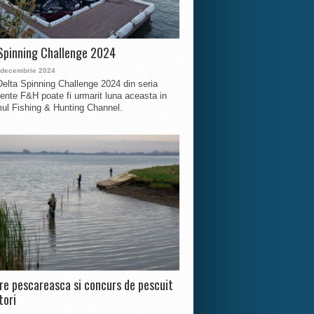
Spinning Challenge 2024
 decembrie 2024
Delta Spinning Challenge 2024 din seria
nte F&H poate fi urmarit luna aceasta in
ul Fishing & Hunting Channel.
ire pescareasca si concurs de pescuit
tori