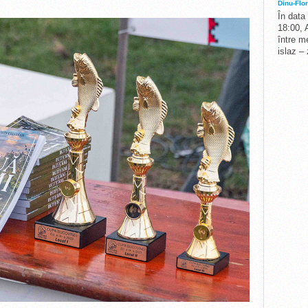
Dinu-Flor
În data
18:00, 
între me
islaz –