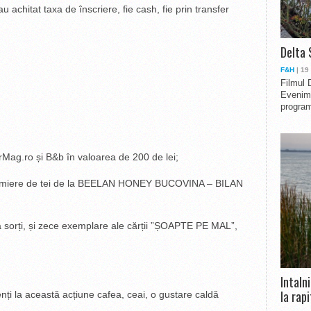
u achitat taxa de înscriere, fie cash, fie prin transfer
Delta 
F&H
| 19
Filmul 
Evenime
program
rMag.ro și B&b în valoarea de 200 de lei;
 de miere de tei de la BEELAN HONEY BUCOVINA – BILAN
e la sorți, și zece exemplare ale cărții ”ȘOAPTE PE MAL”,
Intaln
la rapi
enți la această acțiune cafea, ceai, o gustare caldă