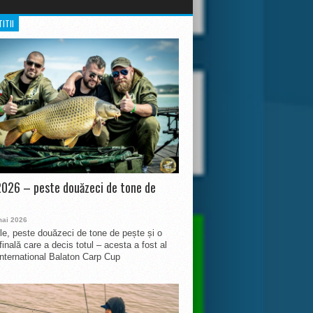
ITII
026 – peste douăzeci de tone de
mai 2026
le, peste douăzeci de tone de pește și o
finală care a decis totul – acesta a fost al
International Balaton Carp Cup