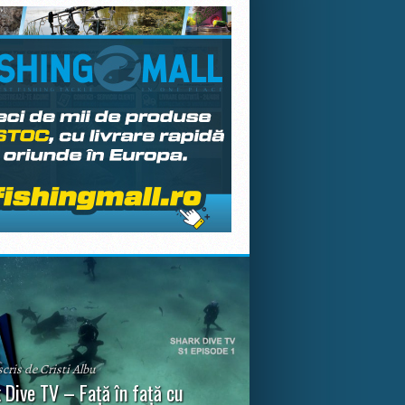
scris de Cristi Albu
 Dive TV – Față în față cu