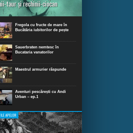
nii-taur și rechinii-ciocan
ul episod din Shark Dive TV, telespectatorii
nca o primă privire asupra unor experiențe
dinare de scufundare cu rechini.
Fregola cu fructe de mare în
Bucătăria iubitorilor de pește
Sauerbraten nemtesc în
Bucataria vanatorilor
Maestrul armurier răspunde
Aventuri pescărești cu Andi
Urban – ep.1
ILE APELOR