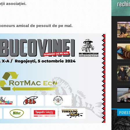
rechi
n
ț
ii asocia
ț
iei.
În prim
pot aru
extraor
 concurs amical de pescuit de pe mal.
POVEST