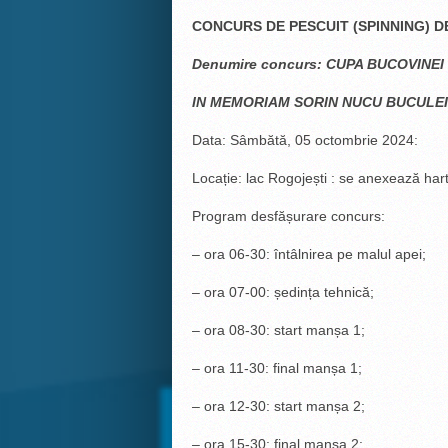
CONCURS DE PESCUIT (SPINNING) D
Denumire concurs: CUPA BUCOVINEI –
IN MEMORIAM SORIN NUCU BUCULEI
Data: Sâmbătă, 05 octombrie 2024:
Locație: lac Rogojești : se anexează har
Program desfășurare concurs:
– ora 06-30: întâlnirea pe malul apei;
– ora 07-00: ședința tehnică;
– ora 08-30: start manșa 1;
– ora 11-30: final manșa 1;
– ora 12-30: start manșa 2;
– ora 15-30: final manșa 2: