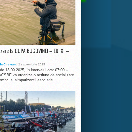
izare la CUPA BUCOVINEI – ED. XI –
in Cirstean
| 2 septembrie 2025
 de 13.09.2025, în intervalul orar 07:00 –
ACSBF va organiza o acțiune de socializare
mbrii și simpatizanții asociației.