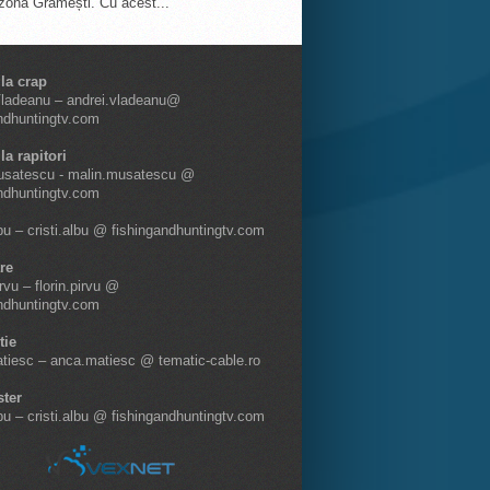
 zona Grămești. Cu acest...
 la crap
Vladeanu – andrei.vladeanu@
ndhuntingtv.com
la rapitori
usatescu - malin.musatescu @
ndhuntingtv.com
lbu – cristi.albu @ fishingandhuntingtv.com
re
irvu – florin.pirvu @
ndhuntingtv.com
tie
tiesc – anca.matiesc @ tematic-cable.ro
ter
lbu – cristi.albu @ fishingandhuntingtv.com