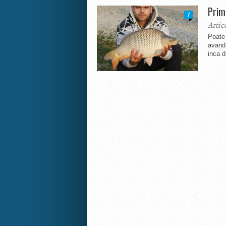
Primi
7
Artic
Poate 
avand 
inca di