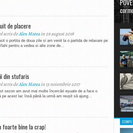
POVES
cormo
”La urm
uit de placere
în mare
ol scris de
Alex Matea
in 29 august 2018
it o portita de doua zile si am venit la o partida de relaxare pe
Vlahi pentru a vedea si alte zone de...
i din stufaris
ol scris de
Alex Matea
in 13 noiembrie 2017
st sezon am avut mai multe încercări eșuate de a face o
ă pe acest lac însă până la urmă am reușit să ajung...
COMPET
 foarte bine la crap!