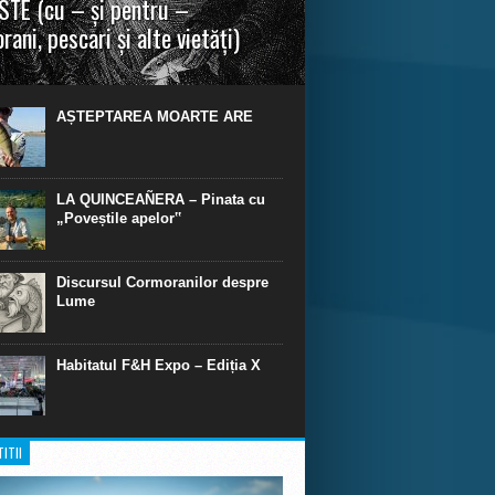
TE (cu – și pentru –
rani, pescari și alte vietăți)
a urmei, cred că legendele și miturile sunt
 parte făcute din „adevăr”.“ R. R. Tolkien.
AȘTEPTAREA MOARTE ARE
LA QUINCEAÑERA – Pinata cu
„Poveștile apelor‟
Discursul Cormoranilor despre
Lume
Habitatul F&H Expo – Ediția X
ITII