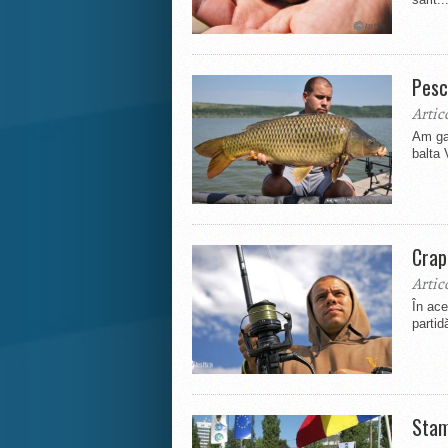
Pesc
Artic
Am gas
balta 
Crapi
Artic
În ace
partid
Stam