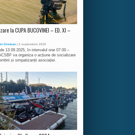
izare la CUPA BUCOVINEI – ED. XI –
in Cirstean
| 2 septembrie 2025
 de 13.09.2025, în intervalul orar 07:00 –
ACSBF va organiza o acțiune de socializare
mbrii și simpatizanții asociației.