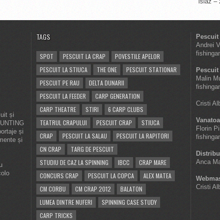
islaz –
TAGS
Pescuit
Andrei 
fishinga
SPOT
PESCUIT LA CRAP
POVESTILE APELOR
PESCUIT LA STIUCA
THE ONE
PESCUIT STATIONAR
Pescuit 
Malin M
PESCUIT PE RAU
DELTA DUNARII
fishinga
PESCUIT LA FEEDER
CARP GENERATION
Cristi A
CARP THEATRE
STIRI
6 CARP CLUBS
it și
Vanatoa
TEATRUL CRAPULUI
PESCUIT CRAP
STIUCA
 HUNTING
Florin P
ortaje și
CRAP
PESCUIT LA SALAU
PESCUIT LA RAPITORI
fishinga
imente și
CN CRAP
TARG DE PESCUIT
Distribu
STUDIU DE CAZ LA SPINNING
IBCC
CRAP MARE
Anca Ma
u
colo
CONCURS CRAP
PESCUIT LA COPCA
ALEX MATEA
Webmas
Cristi A
CM CORBU
CM CRAP 2012
BALATON
LUMEA DINTRE NUFERI
SPINNING CASE STUDY
CARP TRICKS