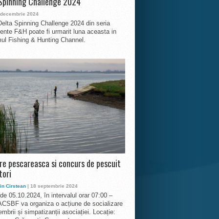
Spinning Challenge 2024
 decembrie 2024
Delta Spinning Challenge 2024 din seria
nte F&H poate fi urmarit luna aceasta in
ul Fishing & Hunting Channel.
ire pescareasca si concurs de pescuit
tori
in Cirstean
| 18 septembrie 2024
 de 05.10.2024, în intervalul orar 07:00 –
ACSBF va organiza o acțiune de socializare
mbrii și simpatizanții asociației. Locație: