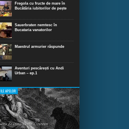
dinare de scufundare cu rechini.
Fregola cu fructe de mare în
Bucătăria iubitorilor de pește
Sauerbraten nemtesc în
Bucataria vanatorilor
Maestrul armurier răspunde
Aventuri pescărești cu Andi
Urban – ep.1
ILE APELOR
 scris de Dinu-Florin Cirstean