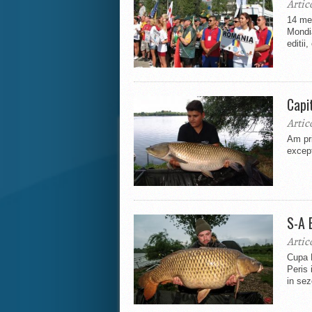
Artic
14 med
Mondia
editii
Capit
Artic
Am pri
except
S-A 
Artic
Cupa P
Peris 
in sez