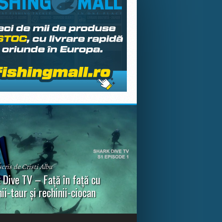
scris de Cristi Albu
 Dive TV – Față în față cu
nii-taur și rechinii-ciocan
ul episod din Shark Dive TV, telespectatorii
nca o primă privire asupra unor experiențe