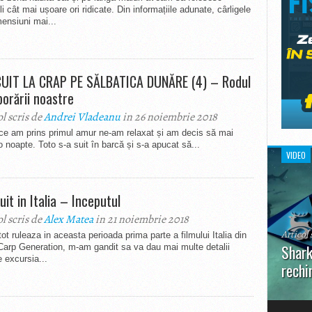
 cât mai ușoare ori ridicate. Din informațiile adunate, cârligele
ensiuni mai...
UIT LA CRAP PE SĂLBATICA DUNĂRE (4) – Rodul
borării noastre
ol scris de
Andrei Vladeanu
in 26 noiembrie 2018
ce am prins primul amur ne-am relaxat și am decis să mai
 noapte. Toto s-a suit în barcă și s-a apucat să...
VIDEO
uit in Italia – Inceputul
ol scris de
Alex Matea
in 21 noiembrie 2018
Articol 
ot ruleaza in aceasta perioada prima parte a filmului Italia din
Shark
Carp Generation, m-am gandit sa va dau mai multe detalii
 excursia...
rechi
În prim
pot aru