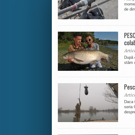
momeli
de dim
PESC
cola
Artic
După 
stăm o
Pesc
Artic
Daca t
seria 
despre