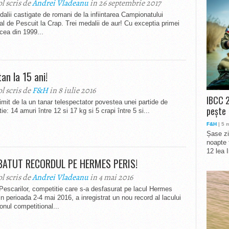
ol scris de
Andrei Vladeanu
in 26 septembrie 2017
alii castigate de romani de la infiintarea Campionatului
l de Pescuit la Crap. Trei medalii de aur! Cu exceptia primei
, cea din 1999...
an la 15 ani!
ol scris de
F&H
in 8 iulie 2016
IBCC 2
mit de la un tanar telespectator povestea unei partide de
pește
ie: 14 amuri între 12 si 17 kg si 5 crapi între 5 si...
F&H
| 5 
Șase zi
noapte 
12 lea 
BATUT RECORDUL PE HERMES PERIS!
ol scris de
Andrei Vladeanu
in 4 mai 2016
escarilor, competitie care s-a desfasurat pe lacul Hermes
in perioada 2-4 mai 2016, a inregistrat un nou record al lacului
onul competitional...