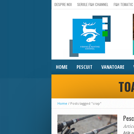
DESPRE NOI
SERIILE F&H CHANNEL
F&H TEMATIC
HOME
PESCUIT
VANATOARE
TO
Home
/
Posts tagged "crap"
Pesc
Artic
Atât p