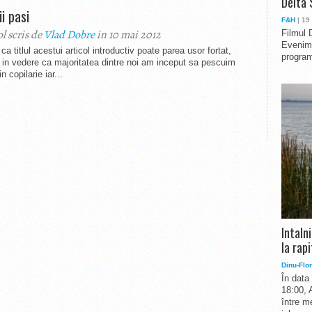
Delta 
i pasi
F&H
| 19
ol scris de
Vlad Dobre
in 10 mai 2012
Filmul 
Evenime
ca titlul acestui articol introductiv poate parea usor fortat,
program
in vedere ca majoritatea dintre noi am inceput sa pescuim
n copilarie iar...
Intaln
la rapi
Dinu-Flor
În data
18:00, 
între me