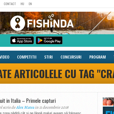
CONTACT
HU
EN
VIDEO
COMPETITII
STIRI
CONCURSURI
PROGRAM
ATE ARTICOLELE CU TAG "CR
uit in Italia – Primele capturi
ol scris de
Alex Matea
in 11 decembrie 2018
e zona nădită cât și pe lângă maluri aveam să folosesc