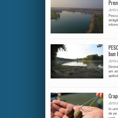
Prem
Artic
Pescui
atrăgă
informa
PESC
bun l
Artic
Dimine
am aru
apărut
Crap
Artic
In ur
de pe 
sarit..