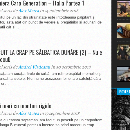
iera Carp Generation – Italia Partea 1
extraor
ol scris de
Alex Matea
in 14 noiembrie 2018
tul pe un lac din străinătate este întotdeauna palpitant și
tor, asta atât din punct de vedere al pregătirilor și adunării de
ții cât și...
UIT LA CRAP PE SĂLBATICA DUNĂRE (2) – Nu e
ocul!
ol scris de
Andrei Vladeanu
in 30 octombrie 2018
ața am curațat firele de iarbă, am reîmprospătat momelile și
ncat lansetele. Nici nu ne așezasem bine la o cafeluță că a
 un...
POVEST
i mari cu monturi rigide
ol scris de
Alex Matea
in 19 septembrie 2018
ma cu cateva saptamani am facut un pescuit pe un carpodrom
Articol
langa Bucuresti pentru a incerca sa prind macar un crap
.