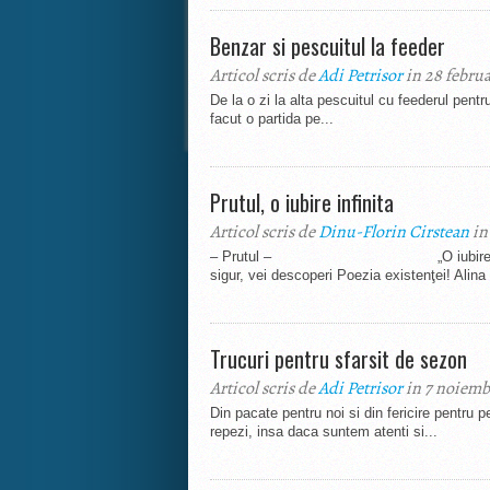
Benzar si pescuitul la feeder
Articol scris de
Adi Petrisor
in 28 februa
De la o zi la alta pescuitul cu feederul pent
facut o partida pe...
Prutul, o iubire infinita
Articol scris de
Dinu-Florin Cirstean
in
– Prutul – „O iubire infinită” Asc
sigur, vei descoperi Poezia existenţei! Alin
Trucuri pentru sfarsit de sezon
Articol scris de
Adi Petrisor
in 7 noiemb
Din pacate pentru noi si din fericire pentru p
repezi, insa daca suntem atenti si...