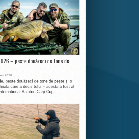
026 – peste douăzeci de tone de
mai 2026
le, peste douăzeci de tone de pește și o
finală care a decis totul – acesta a fost al
International Balaton Carp Cup