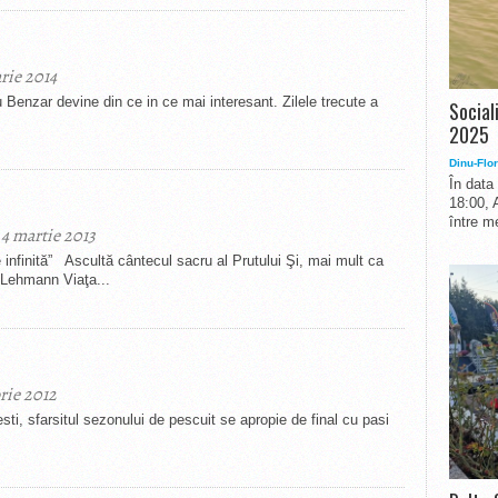
rie 2014
ru Benzar devine din ce in ce mai interesant. Zilele trecute a
Social
2025
Dinu-Flor
În data
18:00, 
între me
 4 martie 2013
ultă cântecul sacru al Prutului Şi, mai mult ca
a Lehmann Viaţa...
rie 2012
esti, sfarsitul sezonului de pescuit se apropie de final cu pasi