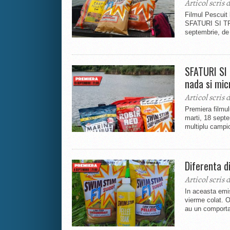
Articol scris 
Filmul Pescuit 
SFATURI SI TR
septembrie, de 
SFATURI SI
nada si mic
Articol scris 
Premiera filmul
marti, 18 septe
multiplu campio
Diferenta d
Articol scris 
In aceasta emis
vierme colat. O 
au un comporta