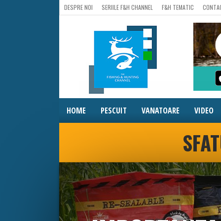
DESPRE NOI
SERIILE F&H CHANNEL
F&H TEMATIC
CONTA
HOME
PESCUIT
VANATOARE
VIDEO
SFAT