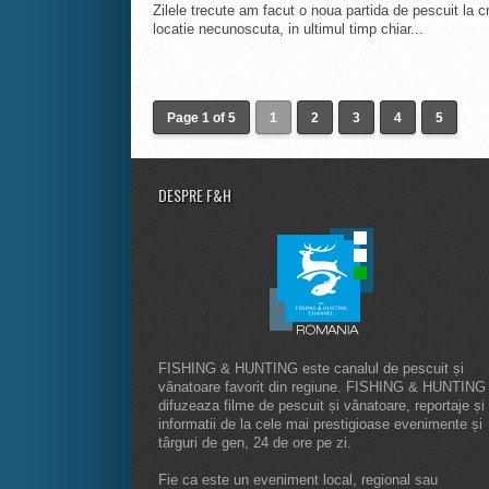
Zilele trecute am facut o noua partida de pescuit la c
locatie necunoscuta, in ultimul timp chiar...
Page 1 of 5
1
2
3
4
5
DESPRE F&H
FISHING & HUNTING este canalul de pescuit și
vânatoare favorit din regiune. FISHING & HUNTING
difuzeaza filme de pescuit și vânatoare, reportaje și
informatii de la cele mai prestigioase evenimente și
târguri de gen, 24 de ore pe zi.
Fie ca este un eveniment local, regional sau