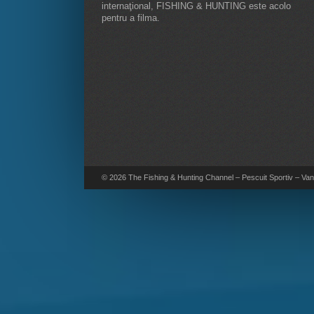
internaţional, FISHING & HUNTING este acolo
pentru a filma.
© 2026 The Fishing & Hunting Channel – Pescuit Sportiv – Vana