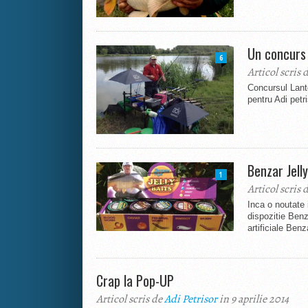
Un concurs
6
Articol scris 
Concursul Lanto
pentru Adi petr
Benzar Jelly
1
Articol scris 
Inca o noutate 
dispozitie Ben
artificiale Benz
Crap la Pop-UP
Articol scris de
Adi Petrisor
in 9 aprilie 2014