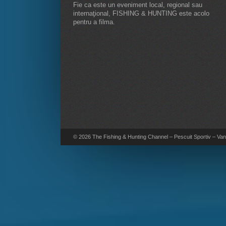
Fie ca este un eveniment local, regional sau
internaţional, FISHING & HUNTING este acolo
pentru a filma.
© 2026 The Fishing & Hunting Channel – Pescuit Sportiv – Vana