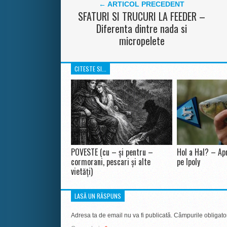
← ARTICOL PRECEDENT
SFATURI SI TRUCURI LA FEEDER –
Diferenta dintre nada si
micropelete
CITESTE SI...
POVESTE (cu – și pentru –
Hol a Hal? – Apr
cormorani, pescari și alte
pe Ipoly
vietăți)
LASĂ UN RĂSPUNS
Adresa ta de email nu va fi publicată.
Câmpurile obligato