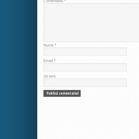
Comentariu
*
Nume
*
Email
*
Sit web