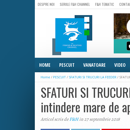
DESPRE NOI
SERIILE F&H CHANNEL
F&H TEMATIC
CONTA
HOME
PESCUIT
VANATOARE
VIDEO
Home
/
PESCUIT
/
SFATURI SI TRUCURI LA FEEDER
/
SFATUR
SFATURI SI TRUCURI
intindere mare de a
Articol scris de
F&H
in 27 septembrie 2018