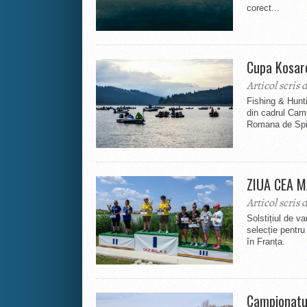
corect...
Cupa Kosar
Articol scris 
Fishing & Hunt
din cadrul Camp
Romana de Spin
ZIUA CEA M
Articol scris 
Solstițiul de v
selecție pentr
în Franța.
Campionatul