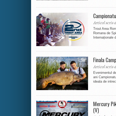
Campionatul
Articol scris 
Trout Area Ro
Romana de Spin
Internaționale 
Finala Camp
Articol scris 
Evenimentul de r
ani Campionatul
ideala de intrec
Mercury Pi
(V)