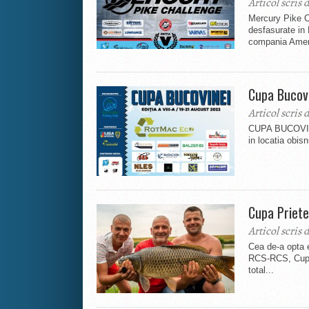
Articol scris 
Mercury Pike Ch
desfasurate in 
compania Americ
Cupa Bucovi
Articol scris 
CUPA BUCOVINEI
in locatia obisn
Cupa Priete
Articol scris 
Cea de-a opta e
RCS-RCS, Cupa 
total...