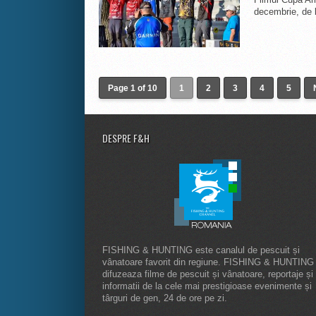
decembrie, de l
Page 1 of 10
1
2
3
4
5
DESPRE F&H
FISHING & HUNTING este canalul de pescuit și
vânatoare favorit din regiune. FISHING & HUNTING
difuzeaza filme de pescuit și vânatoare, reportaje și
informatii de la cele mai prestigioase evenimente și
târguri de gen, 24 de ore pe zi.