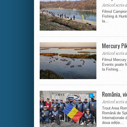
Articol scris 
Filmul Campiona
Fishing & Hunti
la...
Mercury Pik
Articol scris 
Filmul Mercury
Events poate fi
la Fishing...
România, vi
1
Articol scris 
Trout Area Rom
Română de Spin
Internaționale
doua ediție...