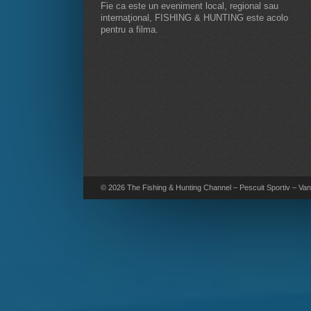
Fie ca este un eveniment local, regional sau
internaţional, FISHING & HUNTING este acolo
pentru a filma.
© 2026 The Fishing & Hunting Channel – Pescuit Sportiv – Vana