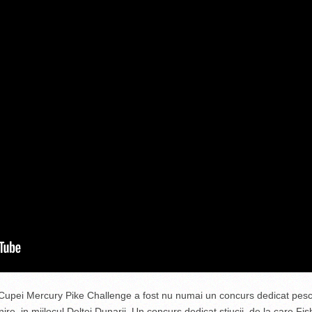
a Cupei Mercury Pike Challenge a fost nu numai un concurs dedicat pescar
lnire, in mijlocul Deltei Dunarii. Un concurs dedicat stiucii, de la care F