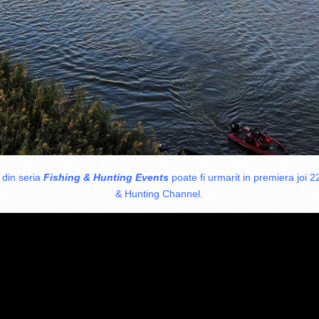
, din seria
Fishing & Hunting Events
poate fi urmarit in premiera joi 
& Hunting Channel.