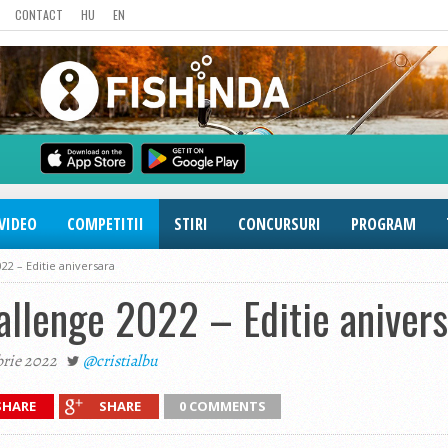
CONTACT
HU
EN
VIDEO
COMPETITII
STIRI
CONCURSURI
PROGRAM
22 – Editie aniversara
llenge 2022 – Editie anivers
rie 2022
@cristialbu
SHARE
SHARE
0 COMMENTS