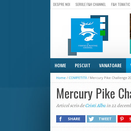
DESPRE NOI
SERIILE F&H CHANNEL
F&H TEMATIC
HOME
PESCUIT
VANATOARE
Home
/
COMPETITII
/
Mercury Pike Challenge 20
Mercury Pike Cha
Articol scris de
Cristi Albu
in 22 decemb
SHARE
TWEET