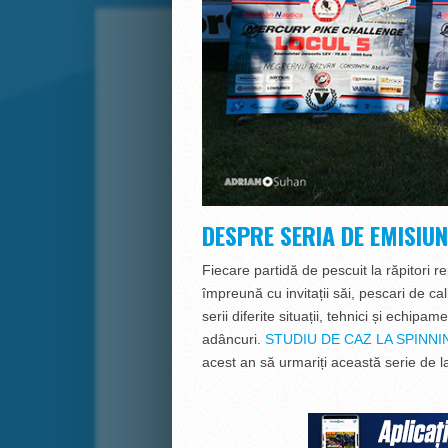
DESPRE SERIA DE EMISIUN
Fiecare partidă de pescuit la răpitori r
împreună cu invitații săi, pescari de cal
serii diferite situații, tehnici și echipa
adâncuri.
STUDIU DE CAZ LA SPINNI
acest an să urmariți această serie de 