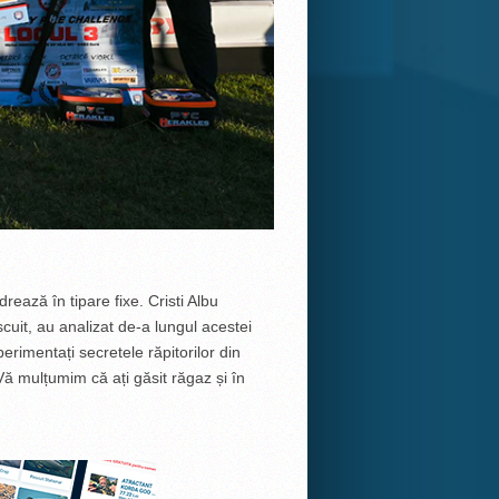
rează în tipare fixe. Cristi Albu
escuit, au analizat de-a lungul acestei
xperimentați secretele răpitorilor din
 Vă mulțumim că ați găsit răgaz și în