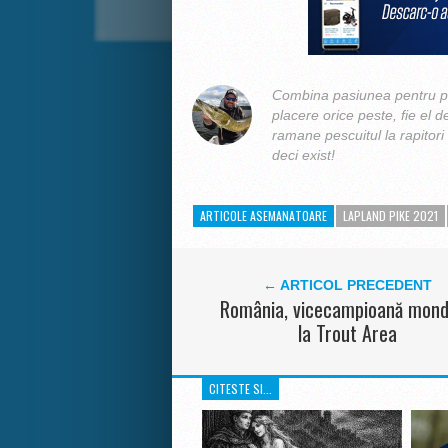
Combina pasiunea pentru pe
placere orice peste, fie el d
ramane pescuitul la rapitori
deci exist!
ARTICOLE ASEMANATOARE
LAPLAND PIKE 2021
← ARTICOL PRECEDENT
România, vicecampioană mond
la Trout Area
CITESTE SI...