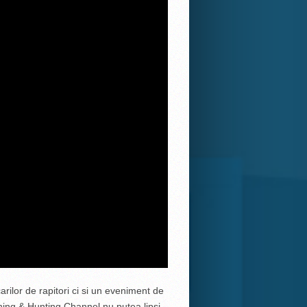
ilor de rapitori ci si un eveniment de
ishing & Hunting Channel nu putea lipsi.