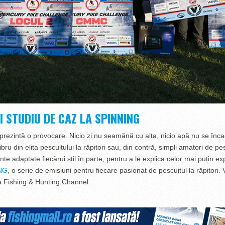
I STUDIU DE CAZ LA SPINNING
eprezintă o provocare. Nicio zi nu seamănă cu alta, nicio apă nu se încad
ibru din elita pescuitului la răpitori sau, din contră, simpli amatori de p
mente adaptate fiecărui stil în parte, pentru a le explica celor mai puțin e
NG
, o serie de emisiuni pentru fiecare pasionat de pescuitul la răpitori.
la Fishing & Hunting Channel.