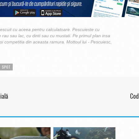
scuit cu aceea pentru calculatoare. Pescuieste cu
e rau sau lac, cu dinti sau cu mustati. Pe primul plan insa
 si competitia din aceasta ramura. Mottoul lui - Pescuiesc,
SPOT
ială
Cod