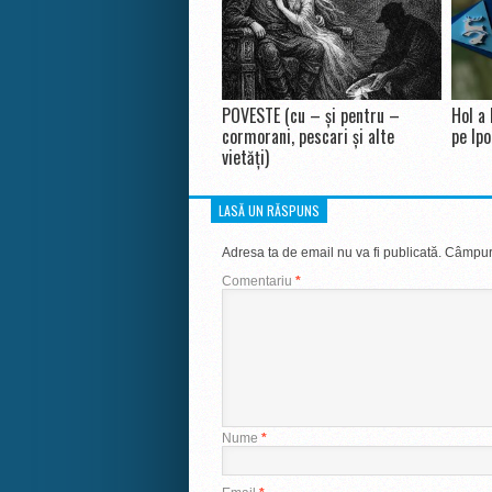
POVESTE (cu – și pentru –
Hol a 
cormorani, pescari și alte
pe Ipo
vietăți)
LASĂ UN RĂSPUNS
Adresa ta de email nu va fi publicată.
Câmpuri
Comentariu
*
Nume
*