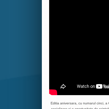
Editia aniversara, cu numarul cinci, 
socializare si o oportunitate de reinta