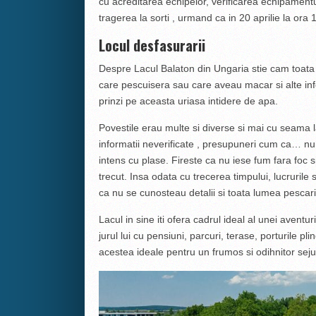
cu acreditarea echipelor, verificarea echipamentul
tragerea la sorti , urmand ca in 20 aprilie la ora 
Locul desfasurarii
Despre Lacul Balaton din Ungaria stie cam toata 
care pescuisera sau care aveau macar si alte infor
prinzi pe aceasta uriasa intidere de apa.
Povestile erau multe si diverse si mai cu seama 
informatii neverificate , presupuneri cum ca… n
intens cu plase. Fireste ca nu iese fum fara foc s
trecut. Insa odata cu trecerea timpului, lucruri
ca nu se cunosteau detalii si toata lumea pescaril
Lacul in sine iti ofera cadrul ideal al unei aventu
jurul lui cu pensiuni, parcuri, terase, porturile p
acestea ideale pentru un frumos si odihnitor sejur