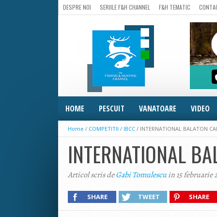
DESPRE NOI
SERIILE F&H CHANNEL
F&H TEMATIC
CONTA
HOME
PESCUIT
VANATOARE
VIDEO
Home
/
COMPETITII
/
IBCC
/
INTERNATIONAL BALATON CAR
INTERNATIONAL BA
Articol scris de
Gabi Tomulescu
in 15 februarie 
SHARE
TWEET
SHARE