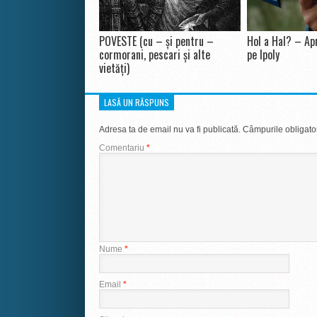
POVESTE (cu – și pentru –
Hol a Hal? – Apr
cormorani, pescari și alte
pe Ipoly
vietăți)
LASĂ UN RĂSPUNS
Adresa ta de email nu va fi publicată.
Câmpurile obligato
Comentariu
*
Nume
*
Email
*