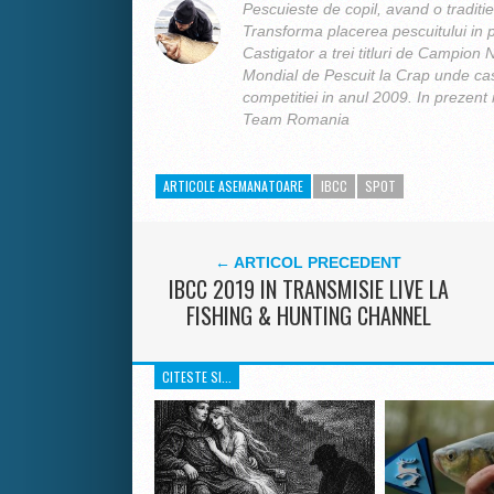
Pescuieste de copil, avand o traditie
Transforma placerea pescuitului in p
Castigator a trei titluri de Campion
Mondial de Pescuit la Crap unde cas
competitiei in anul 2009. In prezent
Team Romania
ARTICOLE ASEMANATOARE
IBCC
SPOT
← ARTICOL PRECEDENT
IBCC 2019 IN TRANSMISIE LIVE LA
FISHING & HUNTING CHANNEL
CITESTE SI...