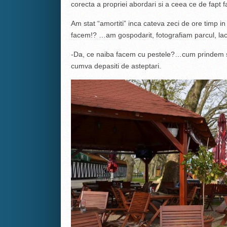
corecta a propriei abordari si a ceea ce de fapt fa
Am stat “amortiti” inca cateva zeci de ore timp in
facem!? …am gospodarit, fotografiam parcul, lac
-Da, ce naiba facem cu pestele?…cum prindem si
cumva depasiti de asteptari.