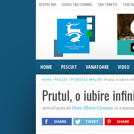
DESPRE NOI
SERIILE F&H CHANNEL
F&H TEMATIC
CONTA
HOME
PESCUIT
VANATOARE
VIDEO
Home
/
PESCUIT
/
POVESTILE APELOR
/
Prutul, o iubire inf
Prutul, o iubire infin
Articol scris de
Dinu-Florin Cirstean
in 4 marti
SHARE
TWEET
SHARE