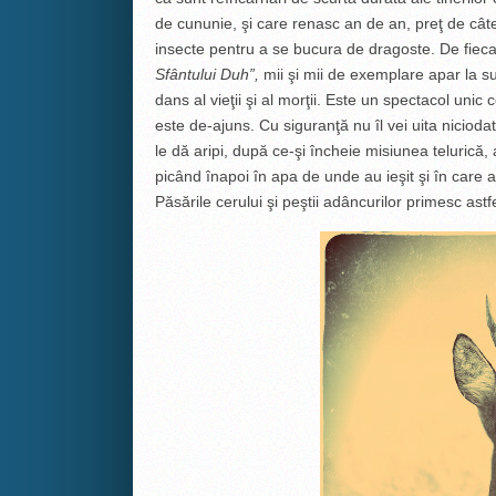
de cununie, şi care renasc an de an, preţ de câte
insecte pentru a se bucura de dragoste. De fieca
Sfântului Duh”,
mii şi mii de exemplare apar la s
dans al vieţii şi al morţii. Este un spectacol unic
este de-ajuns. Cu siguranţă nu îl vei uita niciod
le dă aripi, după ce-şi încheie misiunea telurică,
picând înapoi în apa de unde au ieşit şi în care au
Păsările cerului şi peştii adâncurilor primesc as