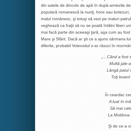
din satele de dincolo de apă în după-amiezile 
populară romanescă la nunţi, hore sau botezuri,
malul românesc, şi totuşi să vezi pe maluri patru
veghează ca fraţii să nu se poată întâlni liberi u
mai facă parte din aceeaşi ţară, aşa cum au fost 
Mare şi Sfânt. Dacă ar şti ce a ajuns sărmana lui
diferite, probabil Voievodul s-ar răsuci în mormân
„…Când a fost 
Multă jale-a
Lângă patul 
Toţi boieri
În ceardac ce
A luat în m
Să mai cat
La Moldova 
Şi de ce-a v