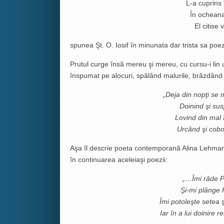
L-a cuprins 
În ochean
El citise 
spunea Şt. O. Iosif în minunata dar trista sa poe
Prutul curge însă mereu şi mereu, cu cursu-i lin un
înspumat pe alocuri, spălând malurile, brăzdând n
„Deja din nopţi se 
Doinind şi sus
Lovind din mal î
Urcând şi cob
Aşa îl descrie poeta contemporană Alina Lehmann 
în continuarea aceleiaşi poezii:
„…Îmi râde P
Şi-mi plânge 
Îmi potoleşte setea ş
Iar în a lui doinire 