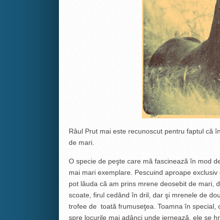
Râul Prut mai este recunoscut pentru faptul că în
de mari.
O specie de peşte care mă fascinează în mod deo
mai mari exemplare. Pescuind aproape exclusiv cu
pot lăuda că am prins mrene deosebit de mari, d
scoate, firul cedând în dril, dar şi mrenele de do
trofee de toată frumuseţea. Toamna în special,
spre locurile mai adânci unde iernează, ele se h