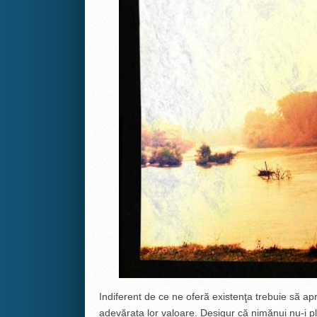
Indiferent de ce ne oferă existenţa trebuie să ap
adevărata lor valoare. Desigur că nimănui nu-i pl