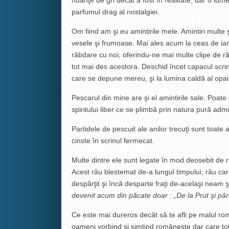
nuanţe de gri decât a fost în realitate, dar o lu
parfumul drag al nostalgiei.
Om fiind am şi eu amintirile mele. Amintiri multe şi
vesele şi frumoase. Mai ales acum la ceas de ia
răbdare cu noi, oferindu-ne mai multe clipe de ră
tot mai des acestora. Deschid încet capacul scrinului
care se depune mereu, şi la lumina caldă al opai
Pescarul din mine are şi el amintirile sale. Poate 
spiritului liber ce se plimbă prin natura pură adm
Partidele de pescuit ale anilor trecuţi sunt toate a
cinste în scrinul fermecat.
Multe dintre ele sunt legate în mod deosebit de r
Acest râu blestemat de-a lungul timpului, râu car
despărţit şi încă desparte fraţi de-acelaşi neam
devenit
acum din păcate doar :
„De la Prut şi pân
Ce este mai dureros decât să te afli pe malul rom
oameni vorbind şi simţind româneşte dar care tot