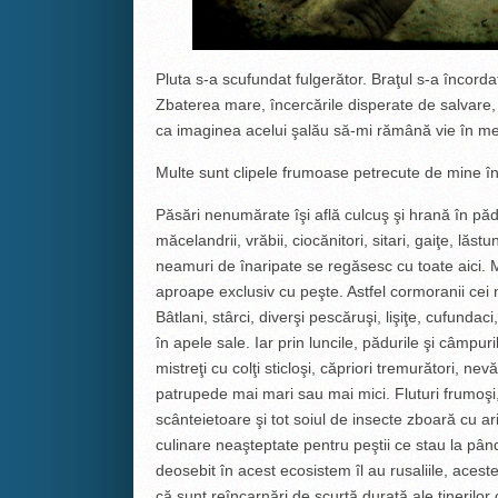
Pluta s-a scufundat fulgerător. Braţul s-a încordat
Zbaterea mare, încercările disperate de salvare, 
ca imaginea acelui şalău să-mi rămână vie în m
Multe sunt clipele frumoase petrecute de mine în
Păsări nenumărate îşi află culcuş şi hrană în pădur
măcelandrii, vrăbii, ciocănitori, sitari, gaiţe, lăstu
neamuri de înaripate se regăsesc cu toate aici. 
aproape exclusiv cu peşte. Astfel cormoranii cei n
Bâtlani, stârci, diverşi pescăruşi, lişiţe, cufundaci
în apele sale. Iar prin luncile, pădurile şi câmpuri
mistreţi cu colţi sticloşi, căpriori tremurători, ne
patrupede mai mari sau mai mici. Fluturi frumoşi, 
scânteietoare şi tot soiul de insecte zboară cu ari
culinare neaşteptate pentru peştii ce stau la pân
deosebit în acest ecosistem îl au rusaliile, ace
că sunt reîncarnări de scurtă durată ale tinerilo