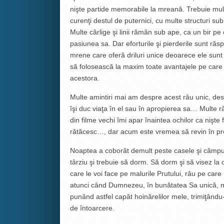
nişte partide memorabile la mreană. Trebuie mul
curenţi destul de puternici, cu multe structuri su
Multe cârlige şi linii rămân sub ape, ca un bir pe
pasiunea sa. Dar eforturile şi pierderile sunt răs
mrene care oferă driluri unice deoarece ele sunt ni
să folosească la maxim toate avantajele pe care le
acestora.
Multe amintiri mai am despre acest râu unic, despr
îşi duc viaţa în el sau în apropierea sa… Multe r
din filme vechi îmi apar înaintea ochilor ca nişte 
rătăcesc…, dar acum este vremea să revin în pr
Noaptea a coborât demult peste casele şi câmpur
târziu şi trebuie să dorm. Să dorm şi să visez la c
care le voi face pe malurile Prutului, râu pe care
atunci când Dumnezeu, în bunătatea Sa unică, 
punând astfel capăt hoinărelilor mele, trimiţându
de întoarcere.