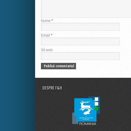
Nume
*
Email
*
Sit web
DESPRE F&H