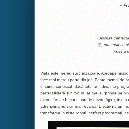
–
Pr
„O iubire
Ascultă cântecul
Şi, mai mult ca s
Poezia e
Viaţa este mereu surprinzătoare. Aproape niciodat
face mai mereu parte din joc. Poate tocmai de ac
dinainte cunoscut, dacă totul ar fi dinainte progra
perfect liniară şi nimic nu ar mai surprinde pe n
avea stări de bucurie sau de dezamăgire, inima nu
adrenalina nu s-ar mai revărsa. Efectiv nu am mai
transforma în nişte roboţi perfect programaţi, pe