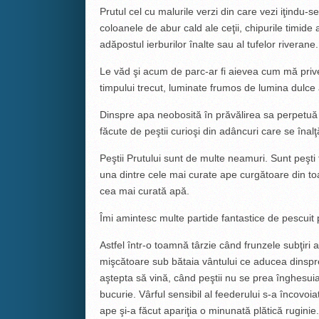
Prutul cel cu malurile verzi din care vezi iţindu-se 
coloanele de abur cald ale ceţii, chipurile timide 
adăpostul ierburilor înalte sau al tufelor riverane.
Le văd şi acum de parc-ar fi aievea cum mă prive
timpului trecut, luminate frumos de lumina dulce 
Dinspre apa neobosită în prăvălirea sa perpetuă
făcute de peştii curioşi din adâncuri care se înalţ
Peştii Prutului sunt de multe neamuri. Sunt peşti 
una dintre cele mai curate ape curgătoare din t
cea mai curată apă.
Îmi amintesc multe partide fantastice de pescuit
Astfel într-o toamnă târzie când frunzele subţiri 
mişcătoare sub bătaia vântului ce aducea dinspre
aştepta să vină, când peştii nu se prea înghesuia
bucurie. Vârful sensibil al feederului s-a încovoia
ape şi-a făcut apariţia o minunată plătică rugini