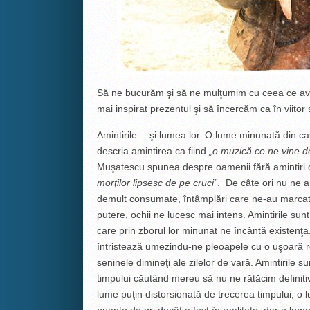
Să ne bucurăm şi să ne mulţumim cu ceea ce ave
mai inspirat prezentul şi să încercăm ca în viitor
Amintirile… şi lumea lor. O lume minunată din c
descria amintirea ca fiind
„o muzică ce ne vine d
Muşatescu spunea despre oamenii fără amintiri
morţilor lipsesc de pe cruci”
. De câte ori nu ne 
demult consumate, întâmplări care ne-au marcat î
putere, ochii ne lucesc mai intens. Amintirile sunt
care prin zborul lor minunat ne încântă existenţa
întristează umezindu-ne pleoapele cu o uşoară rou
seninele dimineţi ale zilelor de vară. Amintirile s
timpului căutând mereu să nu ne rătăcim definitiv
lume puţin distorsionată de trecerea timpului, o 