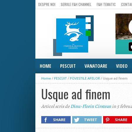
DESPRE NOI
SERIILE F&H CHANNEL
F&H TEMATIC
CONTA
HOME
PESCUIT
VANATOARE
VIDEO
Home
/
PESCUIT
/
POVESTILE APELOR
/
Usque ad finem
Usque ad finem
Articol scris de
Dinu-Florin Cirstean
in 5 februa
SHARE
TWEET
SHARE