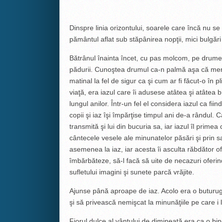
Dinspre linia orizontului, soarele care încă nu 
pământul aflat sub stăpânirea nopţii, mici bulgăr
Bătrânul înainta încet, cu pas molcom, pe drume
pădurii. Cunoştea drumul ca-n palmă aşa că merg
matinal la fel de sigur ca şi cum ar fi făcut-o în 
viaţă, era iazul care îi adusese atâtea şi atâtea 
lungul anilor. Într-un fel el considera iazul ca fiin
copii şi iaz îşi împărţise timpul ani de-a rândul. 
transmită şi lui din bucuria sa, iar iazul îl prim
cântecele vesele ale minunatelor păsări şi prin sal
asemenea la iaz, iar acesta îi asculta răbdător o
îmbărbăteze, să-l facă să uite de necazuri oferind
sufletului imagini şi sunete parcă vrăjite.
Ajunse până aproape de iaz. Acolo era o buturug
şi să privească nemişcat la minunăţiile pe care i 
Fiorul dulce al vântului de dimineaţă era ca o b