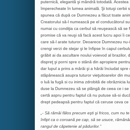
puternică, elegantă şi mândră totodată. Acestea su
împerecheate în lumea animală. Şi totuşi cerbii s
spunea că după ce Dumnezeu a făcut toate animal
Creatorului să-l numească pe el conducătorul s
numai cu condiţia ca cerbul să reuşească să se f
promise că va reuşi să facă acest lucru apoi îi 
care să-l arate tuturor. Deoarece Dumnezeu nu-i
crengi verzi de stejar şi le înfipse în capul cerbul
grăbit ai da ascultare noului voievod al brazilor,
dispreţ şi porni spre o stână din apropiere pentr
dar lupul a prins a mârâi şi a hârâi înciudat spre
stăpânească asupra tuturor vieţuitoarelor din mun
o luă la fugă si cu inima zdrobită de obrăznicia l
duse la Dumnezeu să se plângă de ceea ce i se 
certă aspru pentru faptul că nu putuse să-si ducă
drept pedeapsă pentru faptul că ceruse ceva ce n
„- Să rămâi fălos precum eşti şi fricos, cum nu t
înfipt ca o coroană pe cap, să se usuce, rămânân
rangul de căpetenie al pădurilor.”