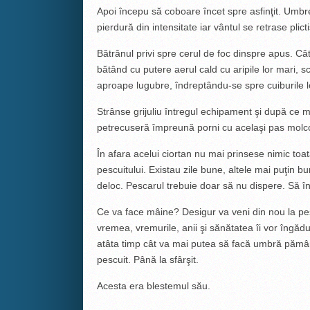
Apoi începu să coboare încet spre asfinţit. Umbre
pierdură din intensitate iar vântul se retrase plicti
Bătrânul privi spre cerul de foc dinspre apus. Câ
bătând cu putere aerul cald cu aripile lor mari, sc
aproape lugubre, îndreptându-se spre cuiburile l
Strânse grijuliu întregul echipament şi după ce m
petrecuseră împreună porni cu acelaşi pas molco
În afara acelui ciortan nu mai prinsese nimic toat
pescuitului. Existau zile bune, altele mai puţin b
deloc. Pescarul trebuie doar să nu dispere. Să 
Ce va face mâine? Desigur va veni din nou la pes
vremea, vremurile, anii şi sănătatea îi vor îngădu
atâta timp cât va mai putea să facă umbră pămân
pescuit. Până la sfârşit.
Acesta era blestemul său.