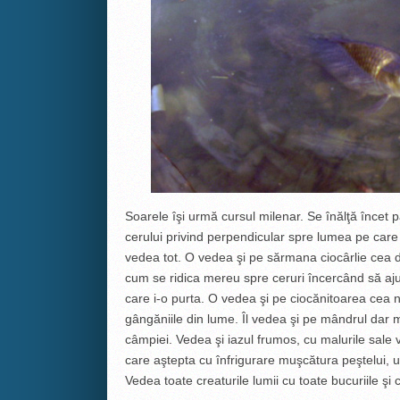
Soarele îşi urmă cursul milenar. Se înălţă încet 
cerului privind perpendicular spre lumea pe care
vedea tot. O vedea şi pe sărmana ciocârlie cea de
cum se ridica mereu spre ceruri încercând să aj
care i-o purta. O vedea şi pe ciocănitoarea cea 
gângăniile din lume. Îl vedea şi pe mândrul dar m
câmpiei. Vedea şi iazul frumos, cu malurile sale v
care aştepta cu înfrigurare muşcătura peştelui, urm
Vedea toate creaturile lumii cu toate bucuriile şi 