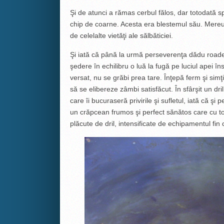
Şi de atunci a rămas cerbul fălos, dar totodată s
chip de coarne. Acesta era blestemul său. Mereu 
de celelalte vietăţi ale sălbăticiei.
Şi iată că până la urmă perseverenţa dădu roade. 
şedere în echilibru o luă la fugă pe luciul apei î
versat, nu se grăbi prea tare. Înţepă ferm şi simţ
să se elibereze zâmbi satisfăcut. În sfârşit un dri
care îi bucuraseră privirile şi sufletul, iată că şi 
un crăpcean frumos şi perfect sănătos care cu 
plăcute de dril, intensificate de echipamentul fin 