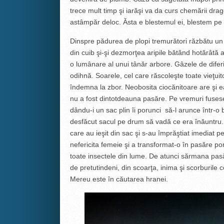
trece mult timp şi iarăşi va da curs chemării drago
astâmpăr deloc. Ăsta e blestemul ei, blestem pe c
Dinspre pădurea de plopi tremurători răzbătu un 
din cuib şi-şi dezmorţea aripile bătând hotărâtă 
o lumânare al unui tânăr arbore. Gâzele de diferi
odihnă. Soarele, cel care răscoleşte toate vieţuito
îndemna la zbor. Neobosita ciocănitoare are şi 
nu a fost dintotdeauna pasăre. Pe vremuri fuses
dându-i un sac plin îi porunci să-l arunce într-o
desfăcut sacul pe drum să vadă ce era înăuntru. A
care au ieşit din sac şi s-au împrăştiat imediat 
nefericita femeie şi a transformat-o în pasăre po
toate insectele din lume. De atunci sărmana pas
de pretutindeni, din scoarţa, inima şi scorburile c
Mereu este în căutarea hranei.