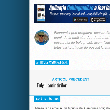
Economist prin pregătire, pescar din 
primit de la tatăl său. Are două mari p
pescarului de bologneză, acum fiind 
totuşi nici partidele de pescuit la sta
ARTICOLE ASEMANATOARE
← ARTICOL PRECEDENT
Fulgii amintirilor
LASĂ UN RĂSPUNS
Adresa ta de email nu va fi publicată.
Câmpurile obligato