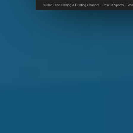
© 2026 The Fishing & Hunting Channel – Pescuit Sportiv – Vana