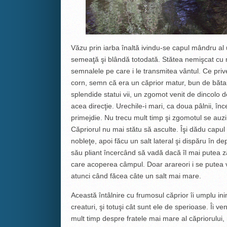
Văzu prin iarba înaltă ivindu-se capul mândru al 
semeaţă şi blândă totodată. Stătea nemişcat cu 
semnalele pe care i le transmitea vântul. Ce prive
corn, semn că era un căprior matur, bun de băt
splendide statui vii, un zgomot venit de dincolo de
acea direcţie. Urechile-i mari, ca doua pâlnii, î
primejdie. Nu trecu mult timp şi zgomotul se auzi 
Căpriorul nu mai stătu să asculte. Îşi dădu capul
nobleţe, apoi făcu un salt lateral şi dispăru în de
său pliant încercând să vadă dacă îl mai putea zăr
care acoperea câmpul. Doar arareori i se putea v
atunci când făcea câte un salt mai mare.
Această întâlnire cu frumosul căprior îi umplu 
creaturi, şi totuşi cât sunt ele de sperioase. Îi v
mult timp despre fratele mai mare al căpriorului,