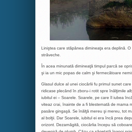
Liniştea care stăpânea dimineaţa era deplină. O l
străveche.
În acea minunată dimineaţă timpul parcă se opris
şi ia un mic popas de calm şi fermecătoare nemi
Glasul dulce al unei ciocârlii fu primul sunet car
ridicase plecând în zboru-i rotit spre înălţimile al
iubitul ei – Soarele. Soarele, pe care îl iubea 
viteaz crai, înainte de a fi blestemată de mama m
pasăre gingaşă. Se înălţă mereu şi mereu, tot ma
al bolţii. Dar Soarele, iubitul ei era încă prea d
orizont. Dezamăgită, ciocârlia începu să coboare 
deveniră de plumb. Căzu ca săgetată înapoi print