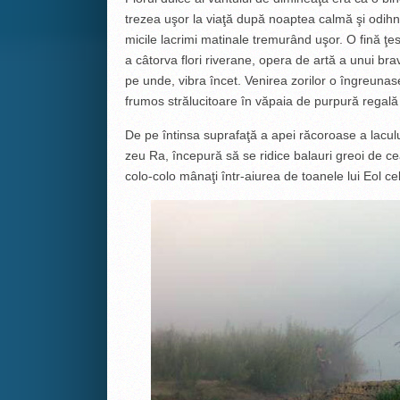
trezea uşor la viaţă după noaptea calmă şi odihni
micile lacrimi matinale tremurând uşor. O fină ţe
a câtorva flori riverane, opera de artă a unui brav
pe unde, vibra încet. Venirea zorilor o îngreun
frumos strălucitoare în văpaia de purpură regală
De pe întinsa suprafaţă a apei răcoroase a laculu
zeu Ra, începură să se ridice balauri greoi de ce
colo-colo mânaţi într-aiurea de toanele lui Eol ce