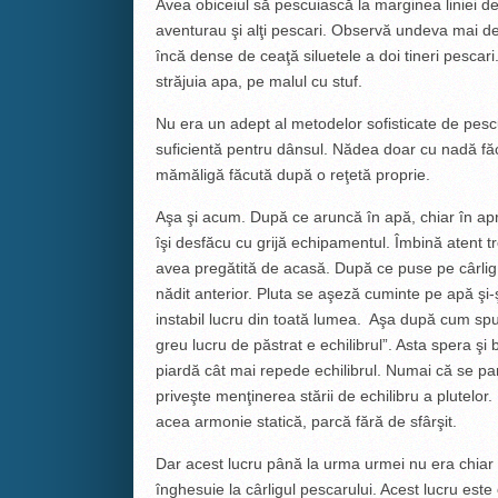
Avea obiceiul să pescuiască la marginea liniei de 
aventurau şi alţi pescari. Observă undeva mai de
încă dense de ceaţă siluetele a doi tineri pesca
străjuia apa, pe malul cu stuf.
Nu era un adept al metodelor sofisticate de pescu
suficientă pentru dânsul. Nădea doar cu nadă făcu
mămăligă făcută după o reţetă proprie.
Aşa şi acum. După ce aruncă în apă, chiar în apr
îşi desfăcu cu grijă echipamentul. Îmbină atent tr
avea pregătită de acasă. După ce puse pe cârlig
nădit anterior. Pluta se aşeză cuminte pe apă şi-şi
instabil lucru din toată lumea. Aşa după cum spu
greu lucru de păstrat e echilibrul”. Asta spera şi
piardă cât mai repede echilibrul. Numai că se par
priveşte menţinerea stării de echilibru a plutelor.
acea armonie statică, parcă fără de sfârşit.
Dar acest lucru până la urma urmei nu era chiar a
înghesuie la cârligul pescarului. Acest lucru est