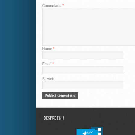
Comentariu
*
Nume
*
Email
*
Sit web
DESPRE F&H