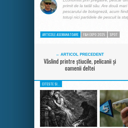
Economist prin pregătire, pescar din 
primit de la tatăl său. Are două mari p
pescarului de bologneză, acum fiind 
totuşi nici partidele de pescuit la sta
ARTICOLE ASEMANATOARE
F&H EXPO 2025
SPOT
← ARTICOL PRECEDENT
Vâslind printre știucile, pelicanii și
oamenii deltei
CITESTE SI...