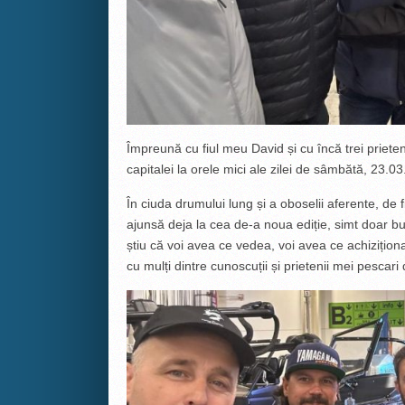
Împreună cu fiul meu David și cu încă trei prieten
capitalei la orele mici ale zilei de sâmbătă, 23.0
În ciuda drumului lung și a oboselii aferente, de 
ajunsă deja la cea de-a noua ediție, simt doar b
știu că voi avea ce vedea, voi avea ce achizițio
cu mulți dintre cunoscuții și prietenii mei pescari 