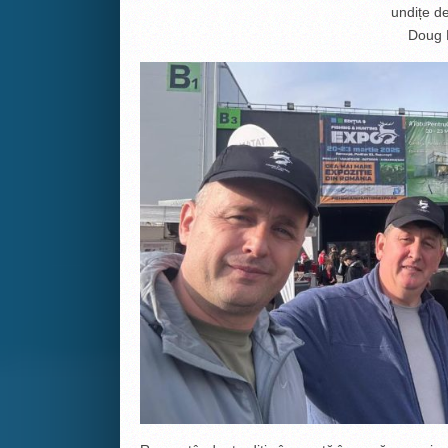
undițe de
Doug 