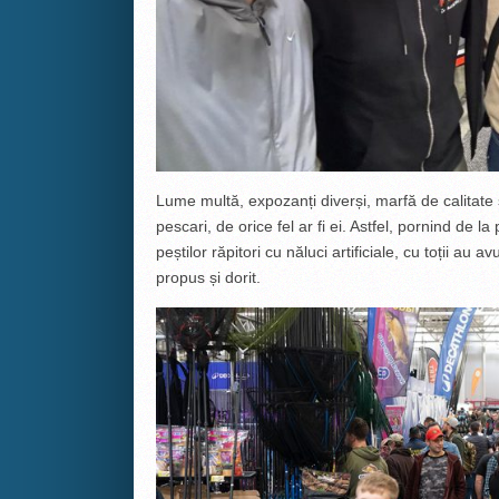
Lume multă, expozanți diverși, marfă de calitate ș
pescari, de orice fel ar fi ei. Astfel, pornind de la
peștilor răpitori cu năluci artificiale, cu toții a
propus și dorit.