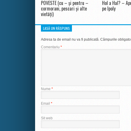
POVESTE (cu – și pentru –
Hol a Hal? – Apr
cormorani, pescari și alte
pe Ipoly
vietăți)
LASĂ UN RĂSPUNS
Adresa ta de email nu va fi publicată.
Câmpurile obligato
Comentariu
*
Nume
*
Email
*
Sit web