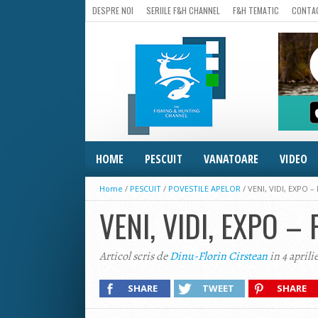
DESPRE NOI
SERIILE F&H CHANNEL
F&H TEMATIC
CONTA
HOME
PESCUIT
VANATOARE
VIDEO
Home
/
PESCUIT
/
POVESTILE APELOR
/
VENI, VIDI, EXPO –
VENI, VIDI, EXPO –
Articol scris de
Dinu-Florin Cirstean
in 4 aprili
SHARE
TWEET
SHARE