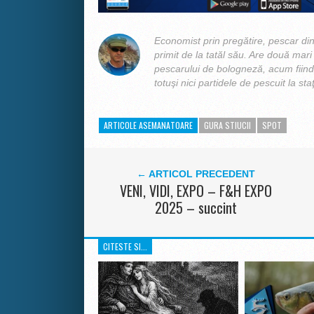
Economist prin pregătire, pescar din 
primit de la tatăl său. Are două mari p
pescarului de bologneză, acum fiind 
totuşi nici partidele de pescuit la sta
ARTICOLE ASEMANATOARE
GURA STIUCII
SPOT
← ARTICOL PRECEDENT
VENI, VIDI, EXPO – F&H EXPO
2025 – succint
CITESTE SI...