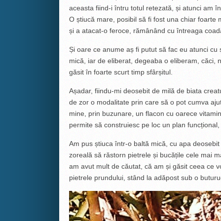
aceasta fiind-i întru totul retezată, și atunci a
O știucă mare, posibil să fi fost una chiar foarte
și a atacat-o feroce, rămânând cu întreaga coadă 
Și oare ce anume aș fi putut să fac eu atunci cu 
mică, iar de eliberat, degeaba o eliberam, căci,
găsit în foarte scurt timp sfârșitul.
Așadar, fiindu-mi deosebit de milă de biata crea
de zor o modalitate prin care să o pot cumva aju
mine, prin buzunare, un flacon cu oarece vitamine
permite să construiesc pe loc un plan funcțional,
Am pus știuca într-o baltă mică, cu apa deosebit
zoreală să răstorn pietrele și bucățile cele mai
am avut mult de căutat, că am și găsit ceea ce vo
pietrele prundului, stând la adăpost sub o butur