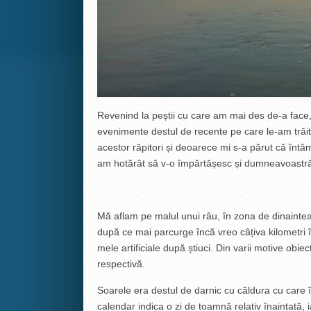
Revenind la peștii cu care am mai des de-a face, î
evenimente destul de recente pe care le-am trăit
acestor răpitori și deoarece mi s-a părut că întâ
am hotărât să v-o împărtășesc și dumneavoastr
Mă aflam pe malul unui râu, în zona de dinainte
după ce mai parcurge încă vreo câțiva kilometri 
mele artificiale după știuci. Din varii motive obie
respectivă.
Soarele era destul de darnic cu căldura cu care î
calendar indica o zi de toamnă relativ înaintată, 