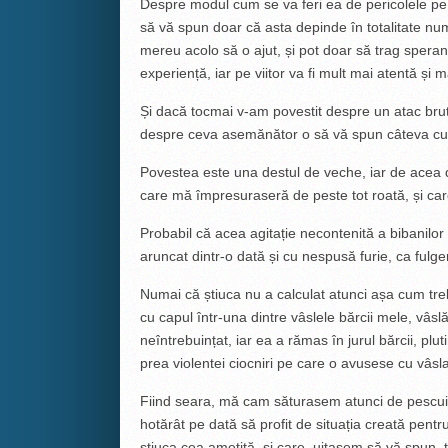
Despre modul cum se va feri ea de pericolele pe 
să vă spun doar că asta depinde în totalitate nu
mereu acolo să o ajut, și pot doar să trag speran
experiență, iar pe viitor va fi mult mai atentă și m
Și dacă tocmai v-am povestit despre un atac bruta
despre ceva asemănător o să vă spun câteva cuvi
Povestea este una destul de veche, iar de acea d
care mă împresuraseră de peste tot roată, și car
Probabil că acea agitație necontenită a bibanilor
aruncat dintr-o dată și cu nespusă furie, ca fulger
Numai că știuca nu a calculat atunci așa cum trebui
cu capul într-una dintre vâslele bărcii mele, vâsl
neîntrebuințat, iar ea a rămas în jurul bărcii, p
prea violentei ciocniri pe care o avusese cu vâsla
Fiind seara, mă cam săturasem atunci de pescuit
hotărât pe dată să profit de situația creată pentr
știuca cea amețită, și care, uitasem să vă spun, 