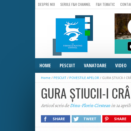
DESPRE NOI
SERIILE F&H CHANNEL
F&H TEMATIC
CONTA
HOME
PESCUIT
VANATOARE
VIDEO
Home
/
PESCUIT
/
POVESTILE APELOR
/
GURA ȘTIUCII-I C
GURA ȘTIUCII-I CR
Articol scris de
Dinu-Florin Cirstean
in 14 april
SHARE
TWEET
SHARE