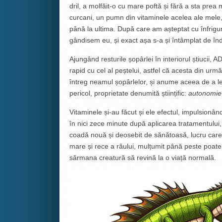
dril, a molfăit-o cu mare poftă și fără a sta prea
curcani, un pumn din vitaminele acelea ale mele, 
până la ultima. După care am așteptat cu înfrig
gândisem eu, și exact așa s-a și întâmplat de în
Ajungând resturile șopârlei în interiorul știucii, 
rapid cu cel al peștelui, astfel că acesta din ur
întreg neamul șopârlelor, și anume aceea de a l
pericol, proprietate denumită științific:
autonomie
Vitaminele și-au făcut și ele efectul, impulsionând 
în nici zece minute după aplicarea tratamentului,
coadă nouă și deosebit de sănătoasă, lucru care
mare și rece a râului, mulțumit până peste poate 
sărmana creatură să revină la o viață normală.