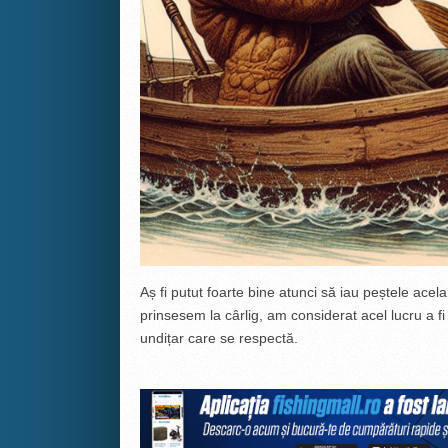
Aș fi putut foarte bine atunci să iau peștele acel
prinsesem la cârlig, am considerat acel lucru a fi
undițar care se respectă.