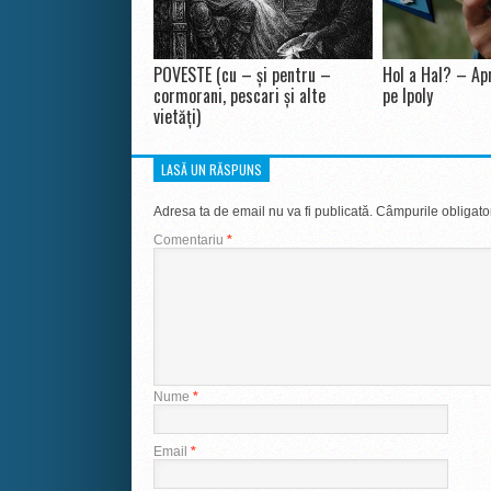
POVESTE (cu – și pentru –
Hol a Hal? – Apr
cormorani, pescari și alte
pe Ipoly
vietăți)
LASĂ UN RĂSPUNS
Adresa ta de email nu va fi publicată.
Câmpurile obligato
Comentariu
*
Nume
*
Email
*