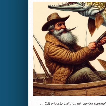
„…Cât privește calitatea minciunilor baronu