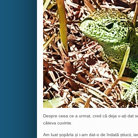
Despre ceea ce a urmat, cred că deja v-ați dat 
câteva cuvinte.
Am luat șopârla și i-am dat-o de îndată știucii, 