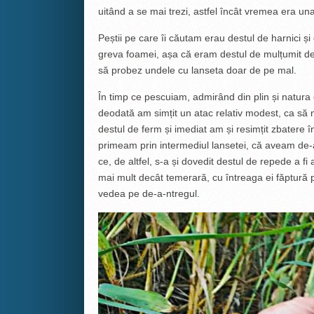
uitând a se mai trezi, astfel încât vremea era u
Peștii pe care îi căutam erau destul de harnici și 
greva foamei, așa că eram destul de mulțumit de 
să probez undele cu lanseta doar de pe mal.
În timp ce pescuiam, admirând din plin și natura 
deodată am simțit un atac relativ modest, ca să 
destul de ferm și imediat am și resimțit zbatere î
primeam prin intermediul lansetei, că aveam de-a
ce, de altfel, s-a și dovedit destul de repede a 
mai mult decât temerară, cu întreaga ei făptură 
vedea pe de-a-ntregul.