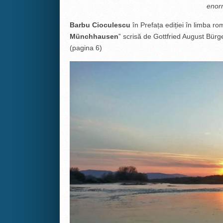
eno
Barbu Cioculescu
în Prefața ediției în limba ro
Münchhausen
‟ scrisă de Gottfried August Bürg
(pagina 6)