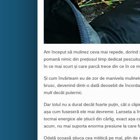
Am început să mulinez ceva mai repede, dorind să 
pomană nimic din prețiosul timp dedicat pescuitu
în ce mai scurt și care parcă trece din ce în ce 
Și cum învârteam eu de zor de manivela mulinete
brusc, devenind dintr-o dată deosebit de încordat
mult decât puternic.
Dar totul nu a durat decât foarte puțin, cât o clip
așa cum fuseseră ele mai devreme. Lanseta a înc
tocmai energice ale știucii din cârlig, exact așa ca
acum, nu mai suporta enorma presiune la care fus
Odată scoasă știuca cea mititică pe mal, plin d