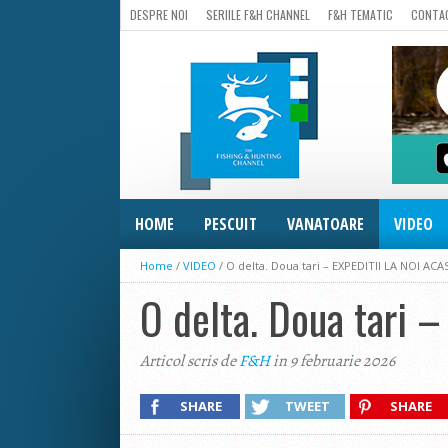
DESPRE NOI
SERIILE F&H CHANNEL
F&H TEMATIC
CONTA
HOME
PESCUIT
VANATOARE
VIDEO
Home
/
VIDEO
/
O delta. Doua tari – EXPEDITII LA NOI ACA
O delta. Doua tari 
Articol scris de
F&H
in 9 februarie 2026
SHARE
TWEET
SHARE