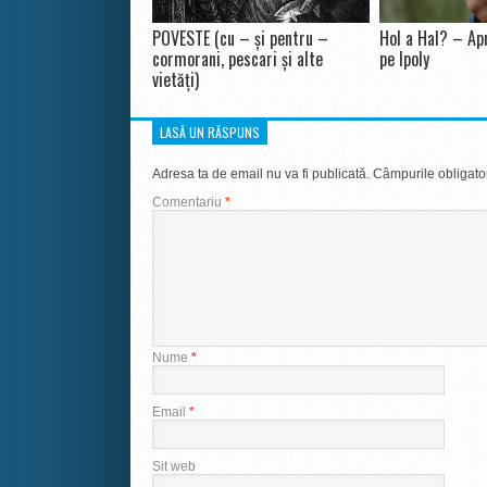
POVESTE (cu – și pentru –
Hol a Hal? – Apr
cormorani, pescari și alte
pe Ipoly
vietăți)
LASĂ UN RĂSPUNS
Adresa ta de email nu va fi publicată.
Câmpurile obligato
Comentariu
*
Nume
*
Email
*
Sit web