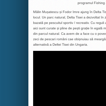
programul Fishing
Mălin Mușatescu și Fodor Imre ajung în Delta Ti
locul. Un parc natural, Delta Tisei a dezvoltat în
bazată pe pescuitul sportiv / recreativ. Cu reguli 
aici sunt curate și pline de pești grație în egală
din parcul natural. Ca avem de a face cu o poves
zeci de pescari români cae obișnuiau să meargă 
alternativă a Deltei Tisei din Ungaria.