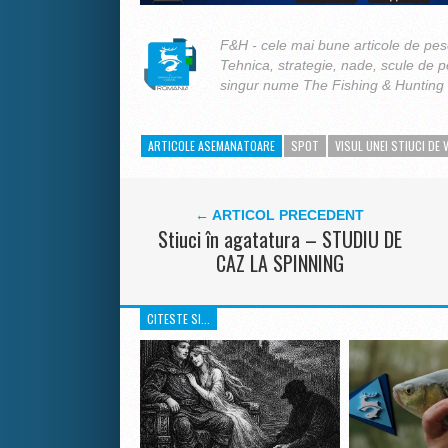
F&H - cele mai bune articole de pesc
Tehnica, strategie, nade, scule de 
singur nume The Fishing & Hunting
ARTICOLE ASEMANATOARE
SPOT
VISUL UNEI STIUCI DE 
← ARTICOL PRECEDENT
Stiuci în agatatura – STUDIU DE
CAZ LA SPINNING
CITESTE SI...