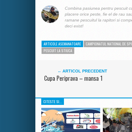
Combina pasiunea pentru pescuit cu
placere orice peste, fie el de rau sa
ramane pescuitul la rapitori si compe
deci exist!
ARTICOLE ASEMANATOARE
CAMPIONATUL NATIONAL DE SP
PESCUIT LA STIUCA
← ARTICOL PRECEDENT
Cupa Periprava – mansa 1
CITESTE SI...