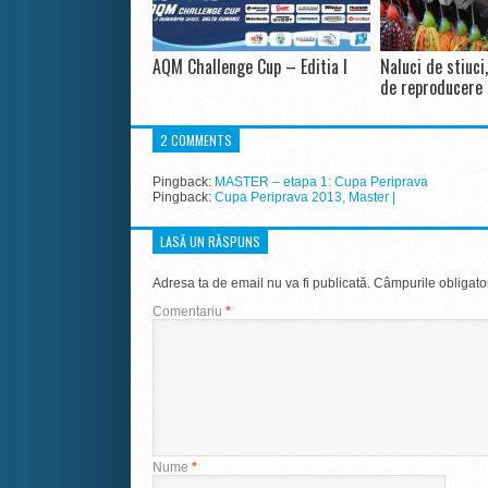
AQM Challenge Cup – Editia I
Naluci de stiuci
de reproducere
2 COMMENTS
Pingback:
MASTER – etapa 1: Cupa Periprava
Pingback:
Cupa Periprava 2013, Master |
LASĂ UN RĂSPUNS
Adresa ta de email nu va fi publicată.
Câmpurile obligato
Comentariu
*
Nume
*