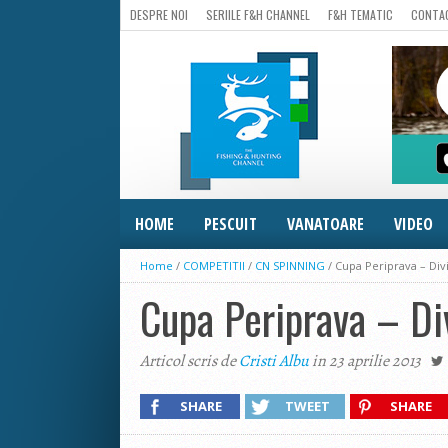
DESPRE NOI
SERIILE F&H CHANNEL
F&H TEMATIC
CONTA
HOME
PESCUIT
VANATOARE
VIDEO
Home
/
COMPETITII
/
CN SPINNING
/
Cupa Periprava – Div
Cupa Periprava – Di
Articol scris de
Cristi Albu
in 23 aprilie 2013
SHARE
TWEET
SHARE