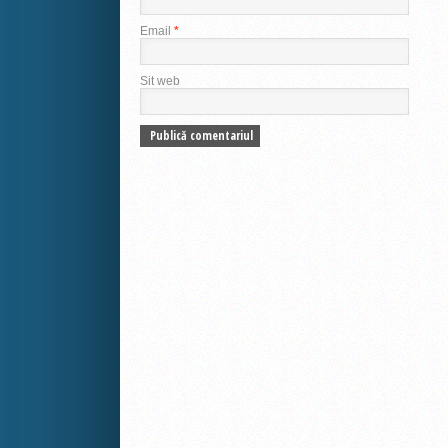
Email
*
Sit web