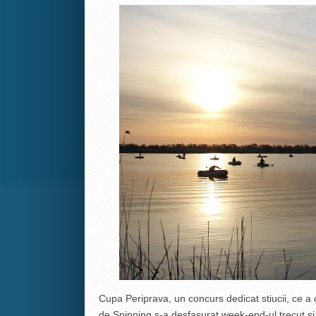
Cupa Periprava, un concurs dedicat stiucii, ce a 
de Spinning s-a desfasurat week-end-ul trecut si 