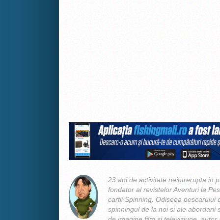
23 ani de activitate neintrerupta in p
fondator al revistelor Aventuri la Pes
cartii Spinning. Odiseea pescarului d
spinningul de la noi si ale abordarii s
de imagine film si televiziune, autor 