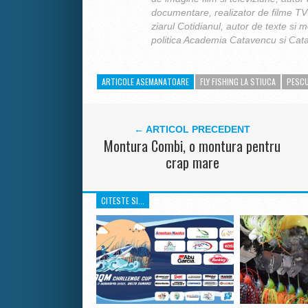
documentare, realizator de filme TV 
ziarul Cotidianul, autor de texte si m
politica Academia Catavencu si Cata
ARTICOLE ASEMANATOARE
FLY FISHING LA STIUCA
PESCU
← ARTICOL PRECEDENT
Montura Combi, o montura pentru
crap mare
CITESTE SI...