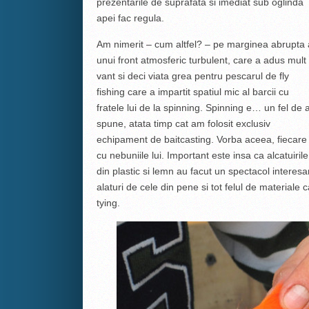
prezentarile de suprafata si imediat sub oglinda
apei fac regula.
Am nimerit – cum altfel? – pe marginea abrupta 
unui front atmosferic turbulent, care a adus mult
vant si deci viata grea pentru pescarul de fly
fishing care a impartit spatiul mic al barcii cu
fratele lui de la spinning. Spinning e… un fel de 
spune, atata timp cat am folosit exclusiv
echipament de baitcasting. Vorba aceea, fiecare
cu nebuniile lui. Important este insa ca alcatuirile
din plastic si lemn au facut un spectacol interesa
alaturi de cele din pene si tot felul de materiale 
tying.