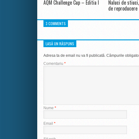
AQM Challenge Cup – Editia I
Naluci de stiuci
de reproducere
3 COMMENTS
LASĂ UN RĂSPUNS
Adresa ta de email nu va fi publicată.
Câmpurile obligato
Comentariu
*
Nume
*
Email
*
Sit web