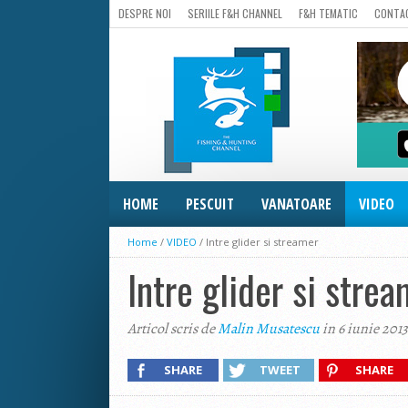
DESPRE NOI
SERIILE F&H CHANNEL
F&H TEMATIC
CONTA
HOME
PESCUIT
VANATOARE
VIDEO
Home
/
VIDEO
/
Intre glider si streamer
Intre glider si stre
Articol scris de
Malin Musatescu
in 6 iunie 2013
SHARE
TWEET
SHARE