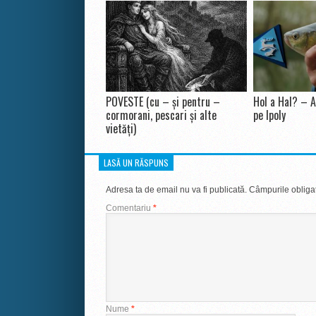
POVESTE (cu – și pentru –
Hol a Hal? – A
cormorani, pescari și alte
pe Ipoly
vietăți)
LASĂ UN RĂSPUNS
Adresa ta de email nu va fi publicată.
Câmpurile obligat
Comentariu
*
Nume
*