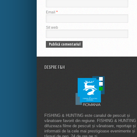
Email
*
Sit web
DESPRE F&H
FISHING & HUNTING este canalul de pescuit și
vânatoare favorit din regiune. FISHING & HUNTING
difuzeaza filme de pescuit și vânatoare, reportaje și
informatii de la cele mai prestigioase evenimente și
târguri de gen, 24 de ore pe zi.