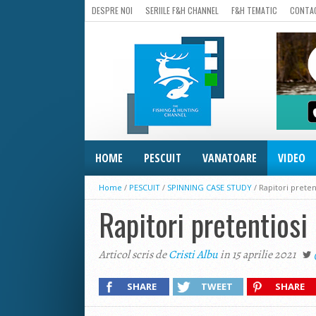
DESPRE NOI
SERIILE F&H CHANNEL
F&H TEMATIC
CONTA
HOME
PESCUIT
VANATOARE
VIDEO
Home
/
PESCUIT
/
SPINNING CASE STUDY
/
Rapitori prete
Rapitori pretentio
Articol scris de
Cristi Albu
in 15 aprilie 2021
SHARE
TWEET
SHARE