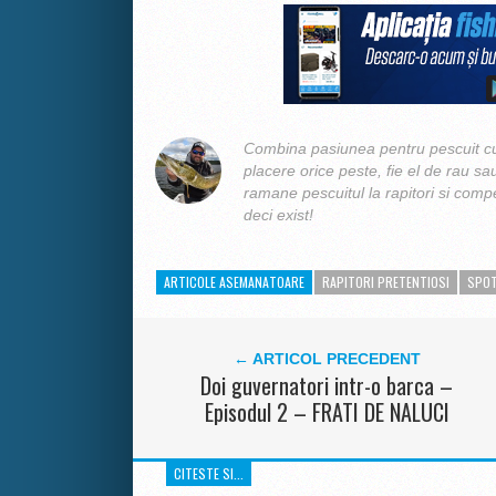
Combina pasiunea pentru pescuit cu
placere orice peste, fie el de rau sa
ramane pescuitul la rapitori si compe
deci exist!
ARTICOLE ASEMANATOARE
RAPITORI PRETENTIOSI
SPO
← ARTICOL PRECEDENT
Doi guvernatori intr-o barca –
Episodul 2 – FRATI DE NALUCI
CITESTE SI...