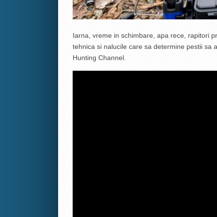
Iarna, vreme in schimbare, apa rece, rapitori 
tehnica si nalucile care sa determine pestii sa 
Hunting Channel.