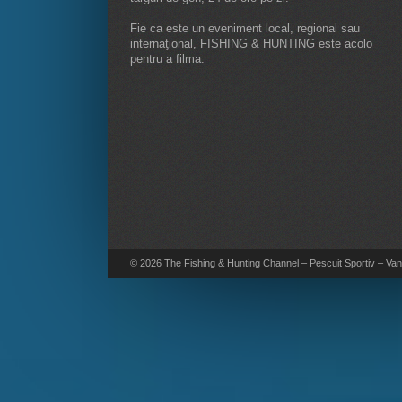
Fie ca este un eveniment local, regional sau
internaţional, FISHING & HUNTING este acolo
pentru a filma.
© 2026 The Fishing & Hunting Channel – Pescuit Sportiv – Vana