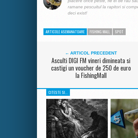
placere orice peste, fie el de rau sa
ramane pescuitul la rapitori si compe
deci exist!
ARTICOLE ASEMANATOARE
FISHING MALL
SPOT
← ARTICOL PRECEDENT
Asculti DIGI FM vineri dimineata si
castigi un voucher de 250 de euro
la FishingMall
CITESTE SI...