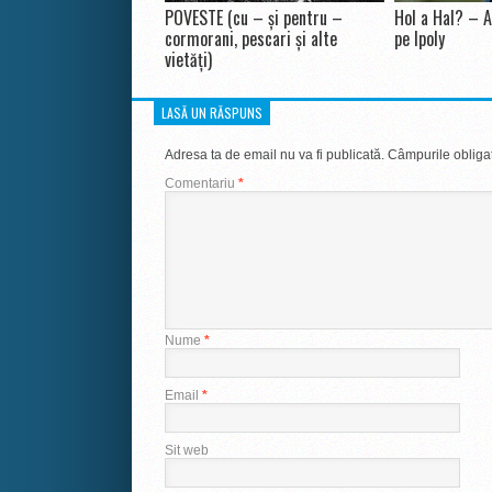
POVESTE (cu – și pentru –
Hol a Hal? – A
cormorani, pescari și alte
pe Ipoly
vietăți)
LASĂ UN RĂSPUNS
Adresa ta de email nu va fi publicată.
Câmpurile obligat
Comentariu
*
Nume
*
Email
*
Sit web