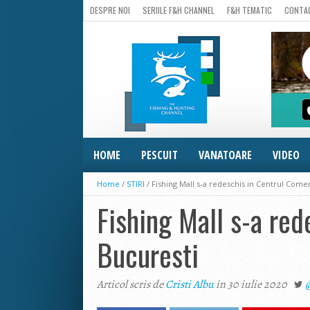
DESPRE NOI
SERIILE F&H CHANNEL
F&H TEMATIC
CONTA
HOME
PESCUIT
VANATOARE
VIDEO
Home
/
STIRI
/
Fishing Mall s-a redeschis in Centrul Comer
Fishing Mall s-a red
Bucuresti
Articol scris de
Cristi Albu
in 30 iulie 2020
@