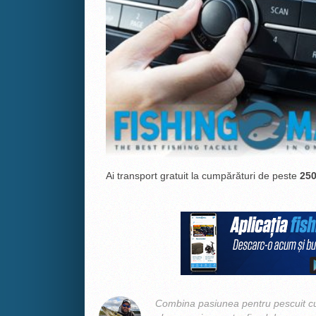
Ai transport gratuit la cumpărături de peste
250
Combina pasiunea pentru pescuit cu