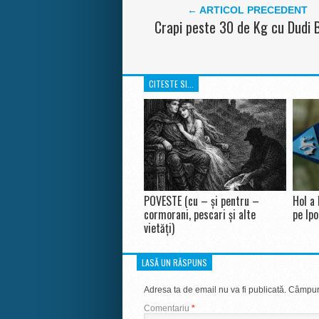
← ARTICOL PRECEDENT
Crapi peste 30 de Kg cu Dudi 
CITESTE SI...
POVESTE (cu – și pentru –
Hol a 
cormorani, pescari și alte
pe Ipo
vietăți)
LASĂ UN RĂSPUNS
Adresa ta de email nu va fi publicată.
Câmpuri
Comentariu
*