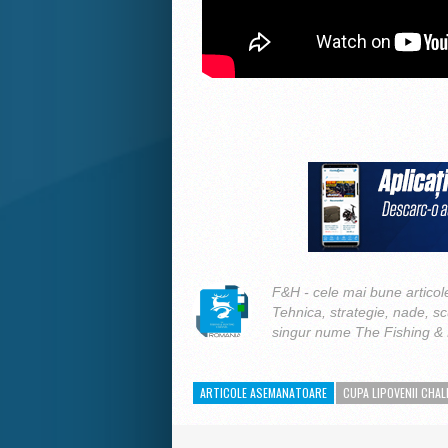
F&H - cele mai bune articole
Tehnica, strategie, nade, s
singur nume The Fishing &
ARTICOLE ASEMANATOARE
CUPA LIPOVENII CHA