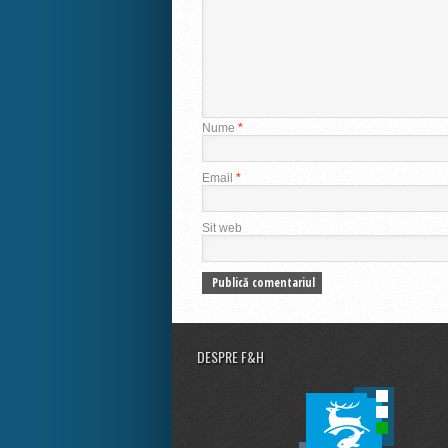
Nume
*
Email
*
Sit web
DESPRE F&H