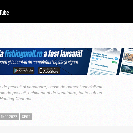
 de pescuit si vanatoare, scrise de oameni specializati.
cule de pescuit, echipament de vanatoare, toate sub un
 Hunting Channel
LLENGE 2022
SPOT