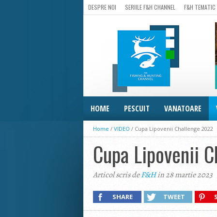
DESPRE NOI
SERIILE F&H CHANNEL
F&H TEMATIC
HOME
PESCUIT
VANATOARE
Home
/
VIDEO
/
Cupa Lipovenii Challenge 2022
Cupa Lipovenii 
Articol scris de
F&H
in 28 martie 2023
SHARE
TWEET