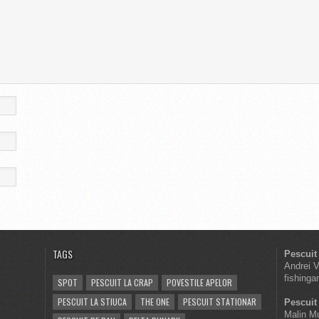
TAGS
Pescuit
Andrei 
fishinga
SPOT
PESCUIT LA CRAP
POVESTILE APELOR
PESCUIT LA STIUCA
THE ONE
PESCUIT STATIONAR
Pescuit 
Malin M