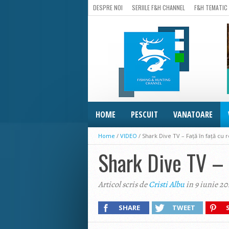
DESPRE NOI
SERIILE F&H CHANNEL
F&H TEMATIC
HOME
PESCUIT
VANATOARE
Home
/
VIDEO
/
Shark Dive TV – Față în față cu r
Shark Dive TV – F
Articol scris de
Cristi Albu
in 9 iunie 20
SHARE
TWEET