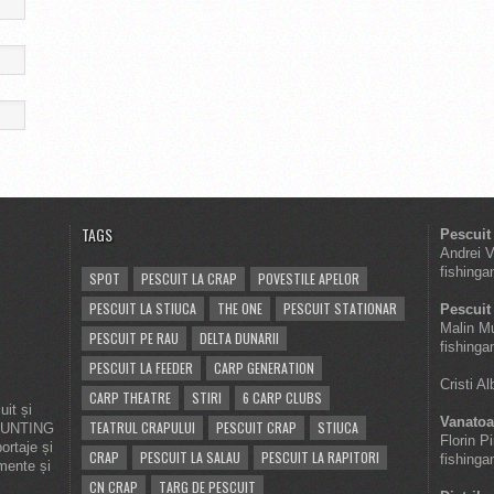
TAGS
Pescuit
Andrei 
fishinga
SPOT
PESCUIT LA CRAP
POVESTILE APELOR
PESCUIT LA STIUCA
THE ONE
PESCUIT STATIONAR
Pescuit 
Malin M
PESCUIT PE RAU
DELTA DUNARII
fishinga
PESCUIT LA FEEDER
CARP GENERATION
Cristi A
CARP THEATRE
STIRI
6 CARP CLUBS
it și
Vanatoa
TEATRUL CRAPULUI
PESCUIT CRAP
STIUCA
 HUNTING
Florin P
ortaje și
CRAP
PESCUIT LA SALAU
PESCUIT LA RAPITORI
fishinga
imente și
CN CRAP
TARG DE PESCUIT