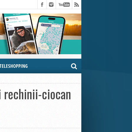
TELESHOPPING
i rechinii-ciocan