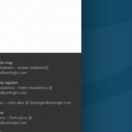
 la crap
Vladeanu – andrei.vladeanu@
ndhuntingtv.com
la rapitori
usatescu - malin.musatescu @
ndhuntingtv.com
lbu – cristi.albu @ fishingandhuntingtv.com
re
irvu – florin.pirvu @
ndhuntingtv.com