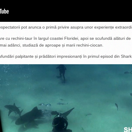
espectatorii pot arunca o primă privire asupra unor experiențe extraord
re cu rechini-taur în largul coastei Floridei, apoi se scufundă alături d
i mai adânci, studiază de aproape și marii rechini-ciocan.
fundări palpitante și prădători impresionanți în primul episod din Shark