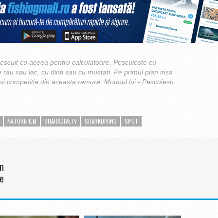
scuit cu aceea pentru calculatoare. Pescuieste cu
e rau sau lac, cu dinti sau cu mustati. Pe primul plan insa
 si competitia din aceasta ramura. Mottoul lui - Pescuiesc,
NATUREFILM
SHARKDIVETV
SHARKDIVING
SPOT
în
te