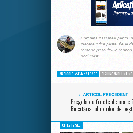
Combina pasiunea pentru pe
placere orice peste, fie el d
ramane pescuitul la rapitori
deci exist!
ARTICOLE ASEMANATOARE
FISHINGANDHUNTING
← ARTICOL PRECEDENT
Fregola cu fructe de mare 
Bucătăria iubitorilor de peș
CITESTE SI...