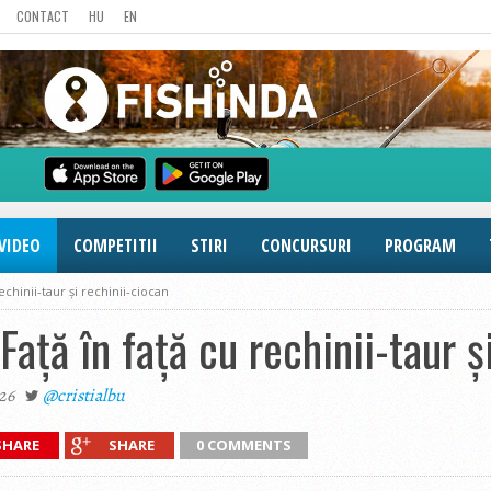
CONTACT
HU
EN
VIDEO
COMPETITII
STIRI
CONCURSURI
PROGRAM
echinii-taur și rechinii-ciocan
ață în față cu rechinii-taur ș
26
@cristialbu
SHARE
SHARE
0 COMMENTS