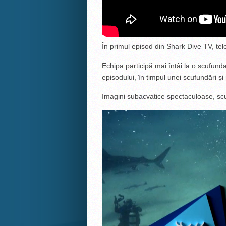
În primul episod din Shark Dive TV, tel
Echipa participă mai întâi la o scufunda
episodului, în timpul unei scufundări ș
Imagini subacvatice spectaculoase, scu