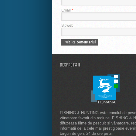
Email
*
Sit web
DESPRE F&H
FISHING & HUNTING este canalul de pescu
vânatoare favorit din regiune. FISHING &
difuzeaza filme de pescuit și vânatoare, rep
informatii de la cele mai prestigioase even
târguri de gen, 24 de ore pe zi.