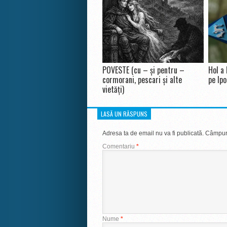
POVESTE (cu – și pentru –
Hol a 
cormorani, pescari și alte
pe Ipo
vietăți)
LASĂ UN RĂSPUNS
Adresa ta de email nu va fi publicată.
Câmpuri
Comentariu
*
Nume
*