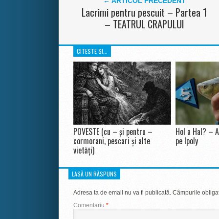
← ARTICOL PRECEDENT
Lacrimi pentru pescuit – Partea 1
– TEATRUL CRAPULUI
CITESTE SI...
POVESTE (cu – și pentru –
Hol a Hal? – A
cormorani, pescari și alte
pe Ipoly
vietăți)
LASĂ UN RĂSPUNS
Adresa ta de email nu va fi publicată.
Câmpurile obligat
Comentariu
*