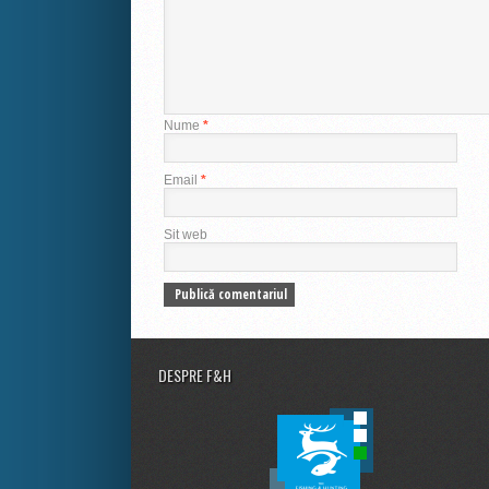
Nume
*
Email
*
Sit web
DESPRE F&H