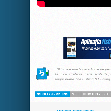
F&H - cele mai bune articole de pesc
Tehnica, strategie, nade, scule de 
singur nume The Fishing & Hunting
ARTICOLE ASEMANATOARE
SPOT
UNORA LE PLACE STIU