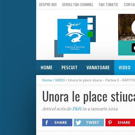
DESPRE NOI
SERIILE F&H CHANNEL
F&H TEMATIC
CONTA
HOME
PESCUIT
VANATOARE
VIDEO
Home
/
VIDEO
/
Unora le place stiuca – Partea 3 – RĂPIT
Unora le place sti
Articol scris de
F&H
in 4 ianuarie 2024
SHARE
TWEET
SHARE