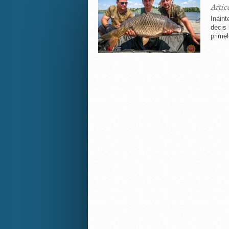
Artic
Inaint
decis 
primel