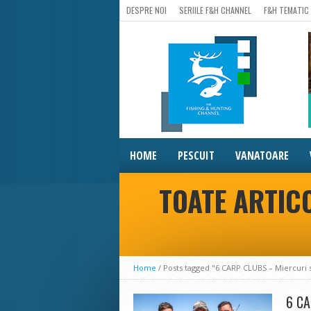
DESPRE NOI
SERIILE F&H CHANNEL
F&H TEMATIC
HOME
PESCUIT
VANATOARE
TOATE ARTIC
Home
/
Posts tagged "6 CARP CLUBS – Miercuri 
6 CA