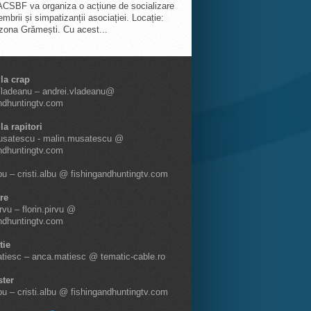
ACSBF va organiza o acțiune de socializare
mbrii și simpatizanții asociației. Locație:
 zona Grămești. Cu acest...
 la crap
Vladeanu – andrei.vladeanu@
ndhuntingtv.com
la rapitori
usatescu - malin.musatescu @
ndhuntingtv.com
lbu – cristi.albu @ fishingandhuntingtv.com
re
irvu – florin.pirvu @
ndhuntingtv.com
tie
tiesc – anca.matiesc @ tematic-cable.ro
ter
lbu – cristi.albu @ fishingandhuntingtv.com