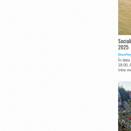
Social
2025
Dinu-Flor
În data
18:00, 
între me