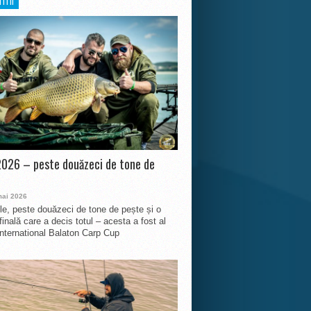
ITII
026 – peste douăzeci de tone de
mai 2026
le, peste douăzeci de tone de pește și o
finală care a decis totul – acesta a fost al
International Balaton Carp Cup