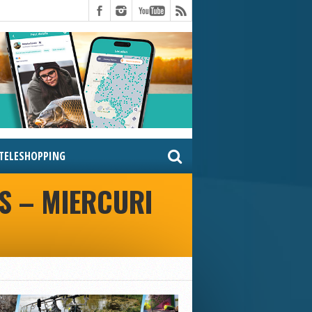
TELESHOPPING
S – MIERCURI