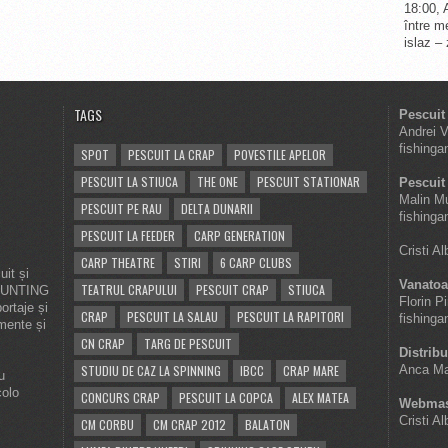
18:00, 
între me
islaz –
TAGS
Pescuit
Andrei 
fishinga
SPOT
PESCUIT LA CRAP
POVESTILE APELOR
PESCUIT LA STIUCA
THE ONE
PESCUIT STATIONAR
Pescuit 
Malin M
PESCUIT PE RAU
DELTA DUNARII
fishinga
PESCUIT LA FEEDER
CARP GENERATION
Cristi A
CARP THEATRE
STIRI
6 CARP CLUBS
it și
Vanatoa
TEATRUL CRAPULUI
PESCUIT CRAP
STIUCA
 HUNTING
Florin P
ortaje și
CRAP
PESCUIT LA SALAU
PESCUIT LA RAPITORI
fishinga
imente și
CN CRAP
TARG DE PESCUIT
Distribu
STUDIU DE CAZ LA SPINNING
IBCC
CRAP MARE
Anca Ma
u
colo
CONCURS CRAP
PESCUIT LA COPCA
ALEX MATEA
Webmas
Cristi A
CM CORBU
CM CRAP 2012
BALATON