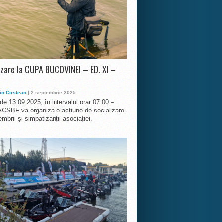
izare la CUPA BUCOVINEI – ED. XI –
in Cirstean
| 2 septembrie 2025
 de 13.09.2025, în intervalul orar 07:00 –
ACSBF va organiza o acțiune de socializare
mbrii și simpatizanții asociației.