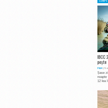
COMPET
IBCC 2
pește
F&H
| 5 
Șase zi
noapte 
12 lea 