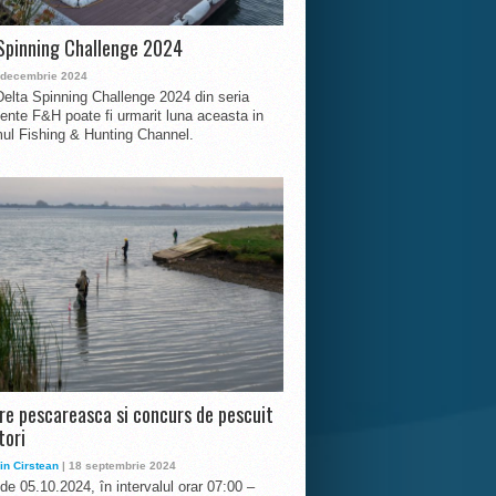
Spinning Challenge 2024
 decembrie 2024
Delta Spinning Challenge 2024 din seria
nte F&H poate fi urmarit luna aceasta in
ul Fishing & Hunting Channel.
ire pescareasca si concurs de pescuit
tori
in Cirstean
| 18 septembrie 2024
 de 05.10.2024, în intervalul orar 07:00 –