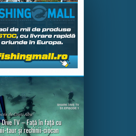
scris de Cristi Albu
 Dive TV – Față în față cu
nii-taur și rechinii-ciocan