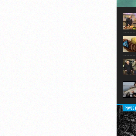
În prim
pot aru
extraor
POVEST