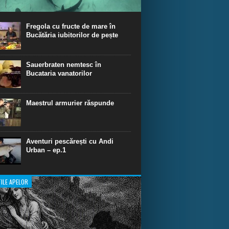
ul episod din Shark Dive TV, telespectatorii
nca o primă privire asupra unor experiențe
dinare de scufundare cu rechini.
Fregola cu fructe de mare în
Bucătăria iubitorilor de pește
Sauerbraten nemtesc în
Bucataria vanatorilor
Maestrul armurier răspunde
Aventuri pescărești cu Andi
Urban – ep.1
ILE APELOR