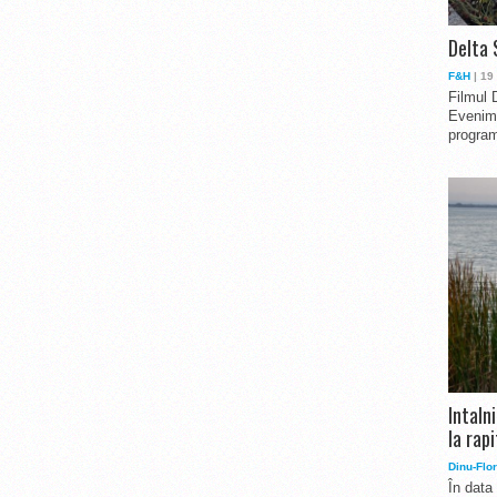
Delta 
F&H
| 19
Filmul 
Evenime
program
Intaln
la rapi
Dinu-Flor
În data