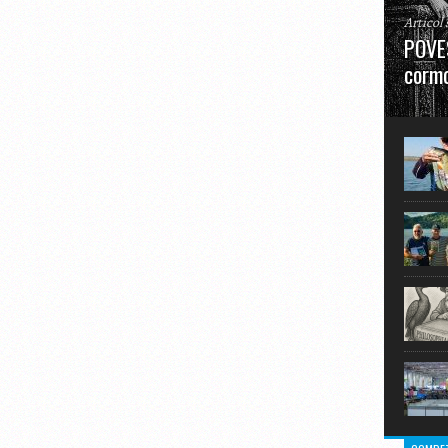
Articol
POVES
cormo
”La urm
în mare