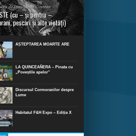
 scris de Dinu-Florin Cirstean
TE (cu – și pentru –
rani, pescari și alte vietăți)
a urmei, cred că legendele și miturile sunt
 parte făcute din „adevăr”.“ R. R. Tolkien.
AȘTEPTAREA MOARTE ARE
LA QUINCEAÑERA – Pinata cu
„Poveștile apelor‟
Discursul Cormoranilor despre
Lume
Habitatul F&H Expo – Ediția X