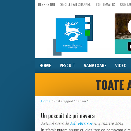
DESPRE NOI
SERIILE F&H CHANNEL
F&H TEMATIC
CONTA
HOME
PESCUIT
VANATOARE
VIDEO
TOATE 
Home
/
Posts tagged "benzar"
Un pescuit de primavara
Articol scris de
Adi Petrisor
in 4 martie 2014
In sfarsit putem spune cu glas tare ca primavara a rev