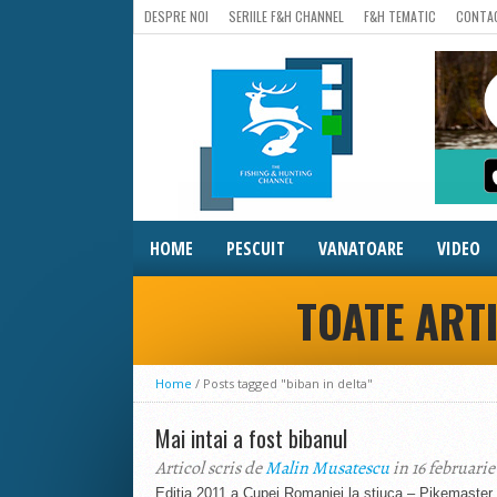
DESPRE NOI
SERIILE F&H CHANNEL
F&H TEMATIC
CONTA
HOME
PESCUIT
VANATOARE
VIDEO
TOATE ARTI
Home
/
Posts tagged "biban in delta"
Mai intai a fost bibanul
Articol scris de
Malin Musatescu
in 16 februarie
Editia 2011 a Cupei Romaniei la stiuca – Pikemaster, a