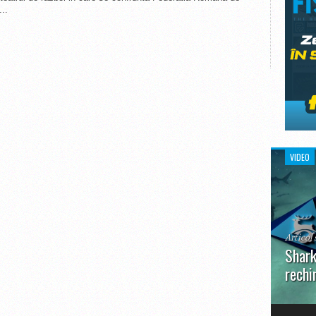
..
VIDEO
Articol 
Shark
rechi
În prim
pot aru