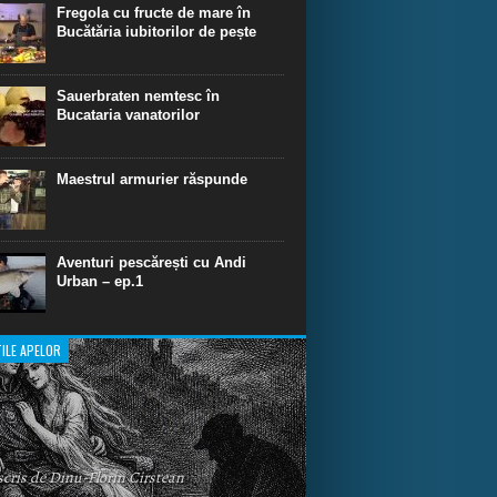
dinare de scufundare cu rechini.
Fregola cu fructe de mare în
Bucătăria iubitorilor de pește
Sauerbraten nemtesc în
Bucataria vanatorilor
Maestrul armurier răspunde
Aventuri pescărești cu Andi
Urban – ep.1
ILE APELOR
 scris de Dinu-Florin Cirstean