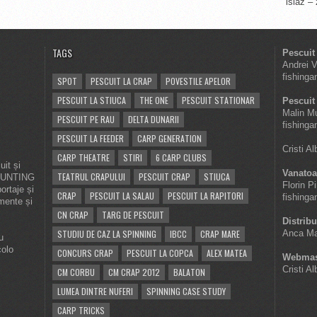
islaz –
TAGS
Pescuit
Andrei 
fishinga
SPOT
PESCUIT LA CRAP
POVESTILE APELOR
PESCUIT LA STIUCA
THE ONE
PESCUIT STATIONAR
Pescuit 
Malin M
PESCUIT PE RAU
DELTA DUNARII
fishinga
PESCUIT LA FEEDER
CARP GENERATION
Cristi A
CARP THEATRE
STIRI
6 CARP CLUBS
it și
Vanatoa
TEATRUL CRAPULUI
PESCUIT CRAP
STIUCA
 HUNTING
Florin P
ortaje și
CRAP
PESCUIT LA SALAU
PESCUIT LA RAPITORI
fishinga
imente și
CN CRAP
TARG DE PESCUIT
Distribu
STUDIU DE CAZ LA SPINNING
IBCC
CRAP MARE
Anca Ma
u
colo
CONCURS CRAP
PESCUIT LA COPCA
ALEX MATEA
Webmas
Cristi A
CM CORBU
CM CRAP 2012
BALATON
LUMEA DINTRE NUFERI
SPINNING CASE STUDY
CARP TRICKS