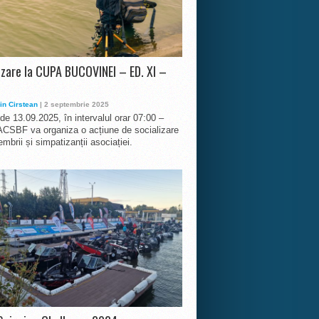
izare la CUPA BUCOVINEI – ED. XI –
in Cirstean
| 2 septembrie 2025
 de 13.09.2025, în intervalul orar 07:00 –
ACSBF va organiza o acțiune de socializare
mbrii și simpatizanții asociației.