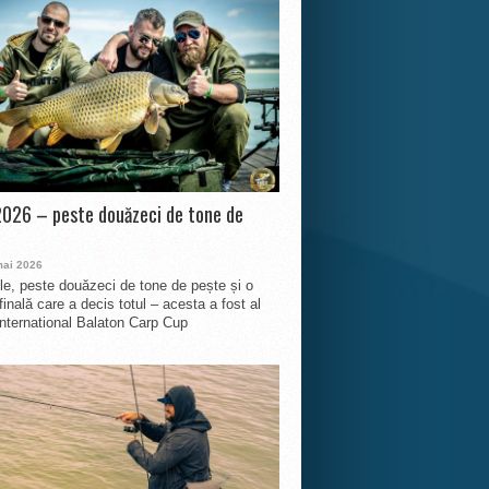
026 – peste douăzeci de tone de
mai 2026
le, peste douăzeci de tone de pește și o
finală care a decis totul – acesta a fost al
International Balaton Carp Cup