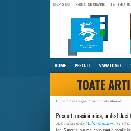
DESPRE NOI
SERIILE F&H CHANNEL
F&H TEMATIC
HOME
PESCUIT
VANATOARE
TOATE ART
Home
/
Posts tagged "campionat national"
Pescuit, mașină mică, unde-l duci 
Articol scris de
Malin Musatescu
in 7 m
Ieri, 5 martie, s-a mai consumat o batalie i