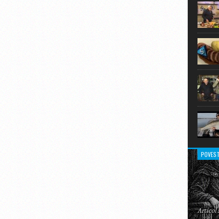
extraor
POVEST
Articol