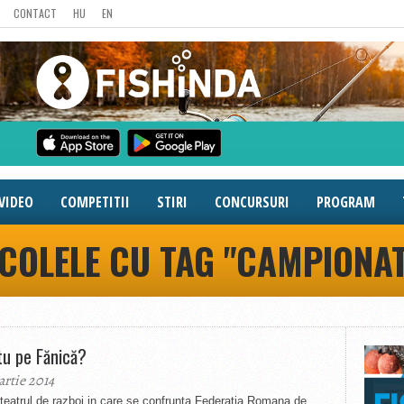
CONTACT
HU
EN
VIDEO
COMPETITII
STIRI
CONCURSURI
PROGRAM
ICOLELE CU TAG "CAMPIONAT
tu pe Fănică?
artie 2014
n teatrul de razboi in care se confrunta Federatia Romana de