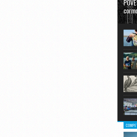
POVES
cormo
”La urm
în mare
COMPET