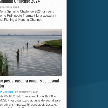
Spinning Challenge 2024
 decembrie 2024
Delta Spinning Challenge 2024 din seria
nte F&H poate fi urmarit luna aceasta in
ul Fishing & Hunting Channel.
ire pescareasca si concurs de pescuit
tori
in Cirstean
| 18 septembrie 2024
 de 05.10.2024, în intervalul orar 07:00 –
ACSBF va organiza o acțiune de socializare
mbrii și simpatizanții asociației. Locație: