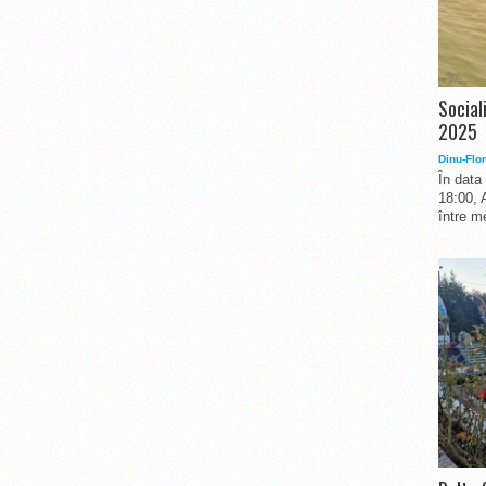
Social
2025
Dinu-Flor
În data
18:00, 
între me