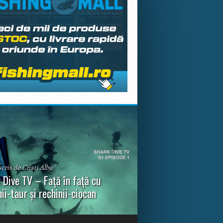
scris de Cristi Albu
 Dive TV – Față în față cu
nii-taur și rechinii-ciocan
ul episod din Shark Dive TV, telespectatorii
nca o primă privire asupra unor experiențe