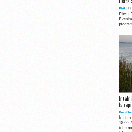
Delta 
F&H
| 19
Filmul 
Evenime
program
Intaln
la rapi
Dinu-Flor
În data
18:00, 
între me