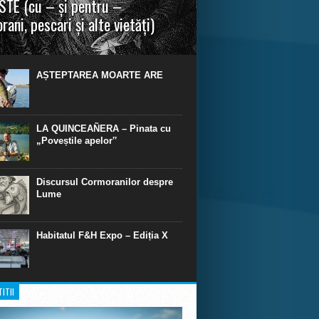
TE (cu – și pentru –
rani, pescari și alte vietăți)
a urmei, cred că legendele și miturile sunt
 parte făcute din „adevăr”.“ R. R. Tolkien.
AȘTEPTAREA MOARTE ARE
LA QUINCEAÑERA – Pinata cu
„Poveștile apelor‟
Discursul Cormoranilor despre
Lume
Habitatul F&H Expo – Ediția X
ITII