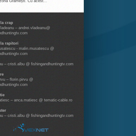
 zona Grămești. Cu acest...
 la crap
Vladeanu – andrei.vladeanu@
ndhuntingtv.com
la rapitori
usatescu - malin.musatescu @
ndhuntingtv.com
lbu – cristi.albu @ fishingandhuntingtv.com
re
irvu – florin.pirvu @
ndhuntingtv.com
tie
tiesc – anca.matiesc @ tematic-cable.ro
ter
lbu – cristi.albu @ fishingandhuntingtv.com