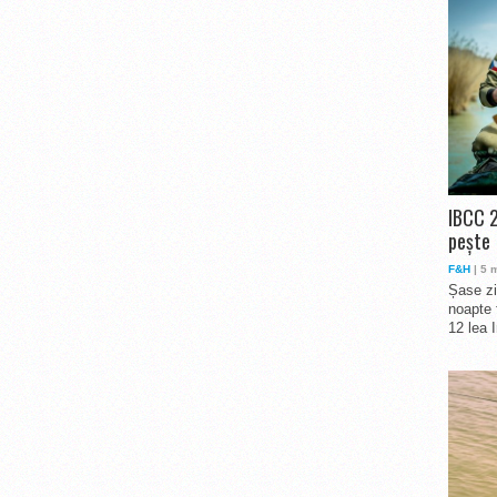
IBCC 2
pește
F&H
| 5 
Șase zi
noapte 
12 lea 