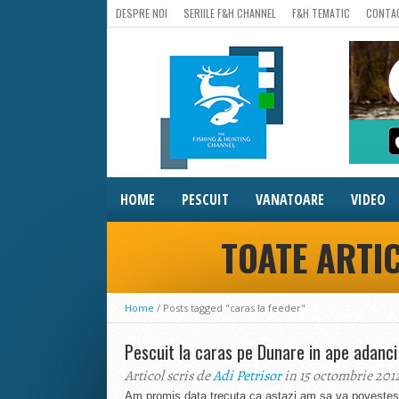
DESPRE NOI
SERIILE F&H CHANNEL
F&H TEMATIC
CONTA
HOME
PESCUIT
VANATOARE
VIDEO
TOATE ARTIC
Home
/
Posts tagged "caras la feeder"
Pescuit la caras pe Dunare in ape adanci
Articol scris de
Adi Petrisor
in 15 octombrie 201
Am promis data trecuta ca astazi am sa va povestesc