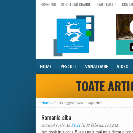
DESPRE NOI
SERIILE F&H CHANNEL
F&H TEMATIC
CONTA
HOME
PESCUIT
VANATOARE
VIDEO
TOATE ARTI
Home
/
Posts tagged "case inzapezite"
Romania alba
Articol scris de
F&H
in 17 februarie 2012
Am gasit in judetul Buzau mult mai mult decat o pot s