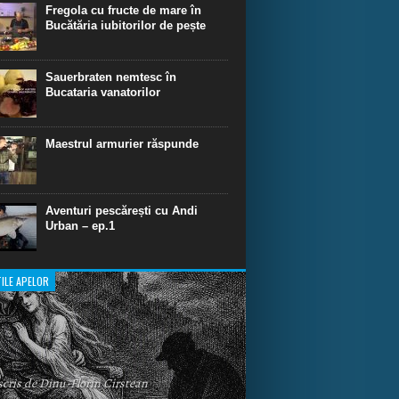
dinare de scufundare cu rechini.
Fregola cu fructe de mare în
Bucătăria iubitorilor de pește
Sauerbraten nemtesc în
Bucataria vanatorilor
Maestrul armurier răspunde
Aventuri pescărești cu Andi
Urban – ep.1
ILE APELOR
 scris de Dinu-Florin Cirstean