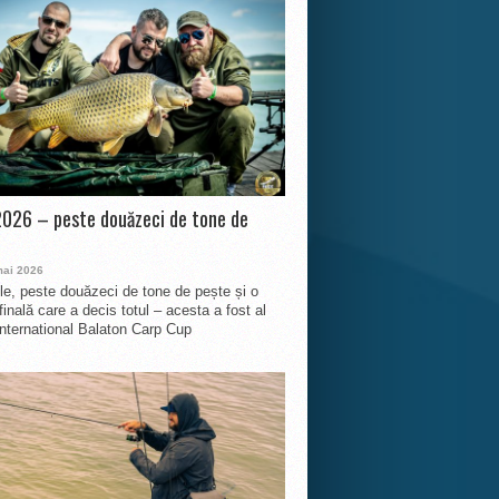
026 – peste douăzeci de tone de
mai 2026
le, peste douăzeci de tone de pește și o
finală care a decis totul – acesta a fost al
International Balaton Carp Cup