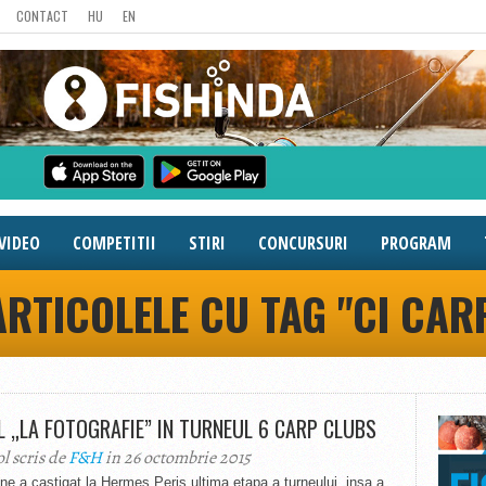
CONTACT
HU
EN
VIDEO
COMPETITII
STIRI
CONCURSURI
PROGRAM
ARTICOLELE CU TAG "CI CAR
L „LA FOTOGRAFIE” IN TURNEUL 6 CARP CLUBS
ol scris de
F&H
in 26 octombrie 2015
e a castigat la Hermes Peris ultima etapa a turneului, insa a