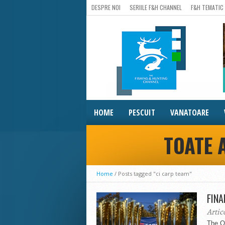
DESPRE NOI
SERIILE F&H CHANNEL
F&H TEMATIC
HOME
PESCUIT
VANATOARE
TOATE 
Home
/
Posts tagged "ci carp team"
FINA
Artic
The On