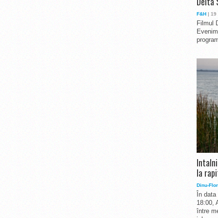
Delta 
F&H
| 19
Filmul 
Evenime
program
Intaln
la rapi
Dinu-Flor
În data
18:00, 
între me