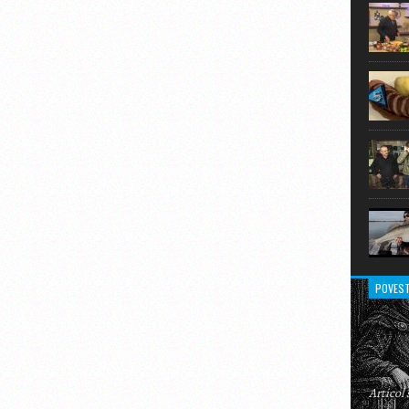
extraor
POVEST
Articol