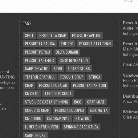
islaz –
TAGS
Pescuit
Andrei 
fishinga
SPOT
PESCUIT LA CRAP
POVESTILE APELOR
PESCUIT LA STIUCA
THE ONE
PESCUIT STATIONAR
Pescuit 
Malin M
PESCUIT PE RAU
DELTA DUNARII
fishinga
PESCUIT LA FEEDER
CARP GENERATION
Cristi A
CARP THEATRE
STIRI
6 CARP CLUBS
it și
Vanatoa
TEATRUL CRAPULUI
PESCUIT CRAP
STIUCA
 HUNTING
Florin P
ortaje și
CRAP
PESCUIT LA SALAU
PESCUIT LA RAPITORI
fishinga
imente și
CN CRAP
TARG DE PESCUIT
Distribu
STUDIU DE CAZ LA SPINNING
IBCC
CRAP MARE
Anca Ma
u
colo
CONCURS CRAP
PESCUIT LA COPCA
ALEX MATEA
Webmas
Cristi A
CM CORBU
CM CRAP 2012
BALATON
LUMEA DINTRE NUFERI
SPINNING CASE STUDY
CARP TRICKS