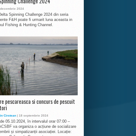
Spinning Challenge 2024
 decembrie 2024
Delta Spinning Challenge 2024 din seria
nte F&H poate fi urmarit luna aceasta in
ul Fishing & Hunting Channel.
ire pescareasca si concurs de pescuit
tori
in Cirstean
| 18 septembrie 2024
 de 05.10.2024, în intervalul orar 07:00 –
ACSBF va organiza o acțiune de socializare
mbrii și simpatizanții asociației. Locație: