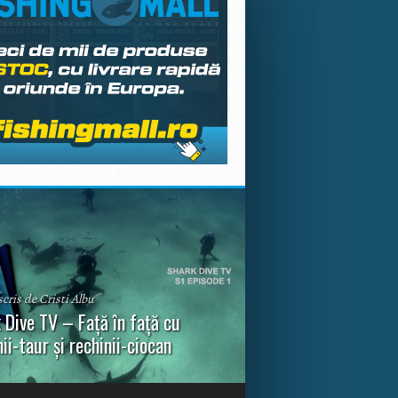
scris de Cristi Albu
 Dive TV – Față în față cu
nii-taur și rechinii-ciocan
ul episod din Shark Dive TV, telespectatorii
nca o primă privire asupra unor experiențe