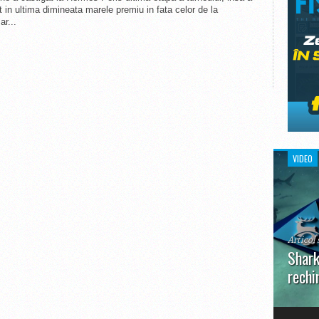
t in ultima dimineata marele premiu in fata celor de la
r...
VIDEO
Articol 
Shark
rechi
În prim
pot aru