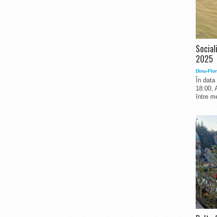
Social
2025
Dinu-Flor
În data
18:00, 
între me