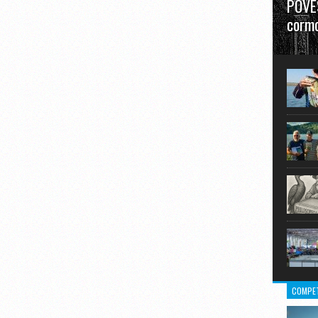
POVES
cormo
”La urm
în mare
COMPET