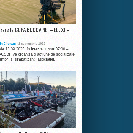
izare la CUPA BUCOVINEI – ED. XI –
in Cirstean
| 2 septembrie 2025
 de 13.09.2025, în intervalul orar 07:00 –
ACSBF va organiza o acțiune de socializare
mbrii și simpatizanții asociației.