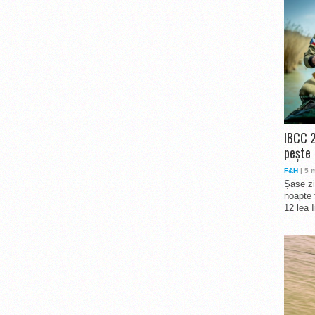
IBCC 2
pește
F&H
| 5 
Șase zi
noapte 
12 lea 