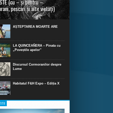
TE (cu – și pentru –
rani, pescari și alte vietăți)
a urmei, cred că legendele și miturile sunt
 parte făcute din „adevăr”.“ R. R. Tolkien.
AȘTEPTAREA MOARTE ARE
LA QUINCEAÑERA – Pinata cu
„Poveștile apelor‟
Discursul Cormoranilor despre
Lume
Habitatul F&H Expo – Ediția X
ITII