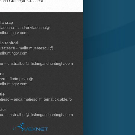
 zona Grămești. Cu acest...
 la crap
Vladeanu – andrei.vladeanu@
ndhuntingtv.com
la rapitori
usatescu - malin.musatescu @
ndhuntingtv.com
lbu – cristi.albu @ fishingandhuntingtv.com
re
irvu – florin.pirvu @
ndhuntingtv.com
tie
tiesc – anca.matiesc @ tematic-cable.ro
ter
lbu – cristi.albu @ fishingandhuntingtv.com