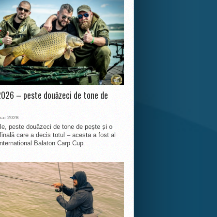
026 – peste douăzeci de tone de
mai 2026
le, peste douăzeci de tone de pește și o
finală care a decis totul – acesta a fost al
International Balaton Carp Cup