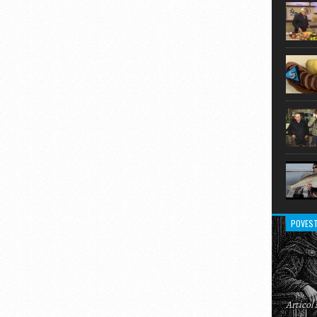
extraor
POVEST
Articol