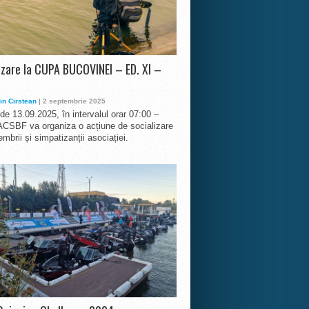
izare la CUPA BUCOVINEI – ED. XI –
in Cirstean
| 2 septembrie 2025
 de 13.09.2025, în intervalul orar 07:00 –
ACSBF va organiza o acțiune de socializare
mbrii și simpatizanții asociației.