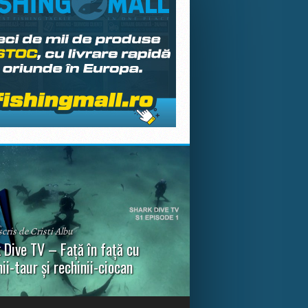
scris de Cristi Albu
 Dive TV – Față în față cu
nii-taur și rechinii-ciocan
ul episod din Shark Dive TV, telespectatorii
nca o primă privire asupra unor experiențe