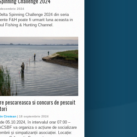
Spinning Challenge 2024
 decembrie 2024
Delta Spinning Challenge 2024 din seria
nte F&H poate fi urmarit luna aceasta in
ul Fishing & Hunting Channel.
ire pescareasca si concurs de pescuit
tori
in Cirstean
| 18 septembrie 2024
 de 05.10.2024, în intervalul orar 07:00 –
ACSBF va organiza o acțiune de socializare
mbrii și simpatizanții asociației. Locație: