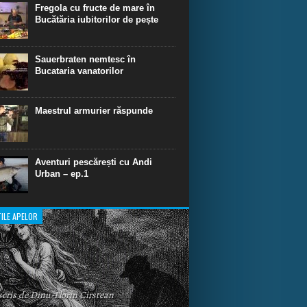
dinare de scufundare cu rechini.
Fregola cu fructe de mare în
Bucătăria iubitorilor de pește
Sauerbraten nemtesc în
Bucataria vanatorilor
Maestrul armurier răspunde
Aventuri pescărești cu Andi
Urban – ep.1
ILE APELOR
 scris de Dinu-Florin Cirstean