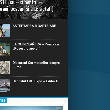
TE (cu – și pentru –
rani, pescari și alte vietăți)
a urmei, cred că legendele și miturile sunt
 parte făcute din „adevăr”.“ R. R. Tolkien.
AȘTEPTAREA MOARTE ARE
LA QUINCEAÑERA – Pinata cu
„Poveștile apelor‟
Discursul Cormoranilor despre
Lume
Habitatul F&H Expo – Ediția X
ITII