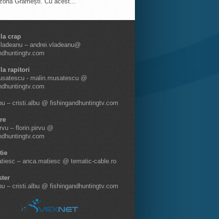
 zona Grămești. Cu acest...
 la crap
Vladeanu – andrei.vladeanu@
ndhuntingtv.com
la rapitori
usatescu - malin.musatescu @
ndhuntingtv.com
lbu – cristi.albu @ fishingandhuntingtv.com
re
irvu – florin.pirvu @
ndhuntingtv.com
tie
tiesc – anca.matiesc @ tematic-cable.ro
ter
lbu – cristi.albu @ fishingandhuntingtv.com