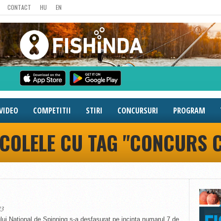
CONTACT
HU
EN
VIDEO
COMPETITII
STIRI
CONCURSURI
PROGRAM
ICOLELE CU TAG "CONCURS
13
i National de Spinning s-a desfasurat pe incinta numarul 7 de