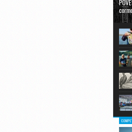
POVES
cormo
”La urm
în mare
COMPET