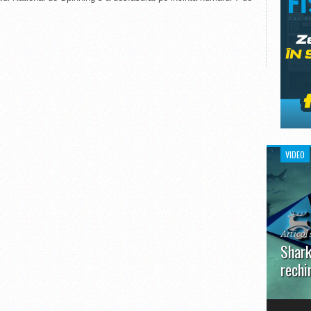
VIDEO
Articol 
Shark
rechi
În prim
pot aru