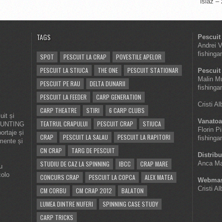
islaz –
TAGS
Pescuit
Andrei 
fishinga
SPOT
PESCUIT LA CRAP
POVESTILE APELOR
PESCUIT LA STIUCA
THE ONE
PESCUIT STATIONAR
Pescuit 
Malin M
PESCUIT PE RAU
DELTA DUNARII
fishinga
PESCUIT LA FEEDER
CARP GENERATION
Cristi A
CARP THEATRE
STIRI
6 CARP CLUBS
it și
Vanatoa
TEATRUL CRAPULUI
PESCUIT CRAP
STIUCA
 HUNTING
Florin P
ortaje și
CRAP
PESCUIT LA SALAU
PESCUIT LA RAPITORI
fishinga
imente și
CN CRAP
TARG DE PESCUIT
Distribu
STUDIU DE CAZ LA SPINNING
IBCC
CRAP MARE
Anca Ma
u
colo
CONCURS CRAP
PESCUIT LA COPCA
ALEX MATEA
Webmas
Cristi A
CM CORBU
CM CRAP 2012
BALATON
LUMEA DINTRE NUFERI
SPINNING CASE STUDY
CARP TRICKS