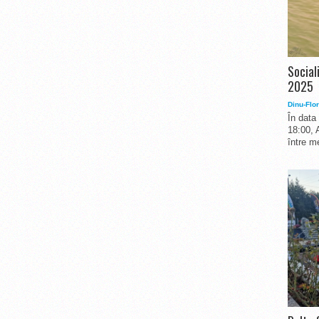
Social
2025
Dinu-Flor
În data
18:00, 
între me