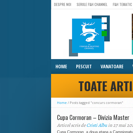
DESPRE NOI
SERIILE F&H CHANNEL
F&H TEMATIC
HOME
PESCUIT
VANATOARE
TOATE ART
Home
/
Posts tagged "concurs cormoran"
Cupa Cormoran – Divizia Master
Articol scris de
Cristi Albu
in 27 mai 20
Cupa Cormoran, a doua etapa a Campionatulu