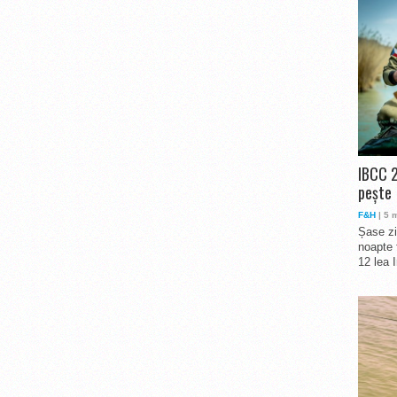
IBCC 2
pește
F&H
| 5 
Șase zi
noapte 
12 lea 