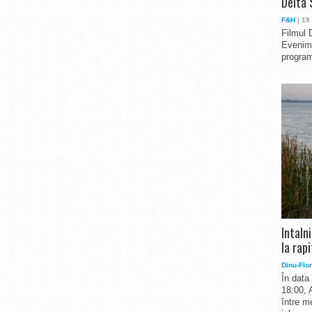
Delta 
F&H
| 19
Filmul 
Evenime
program
Intaln
la rapi
Dinu-Flor
În data
18:00, 
între me