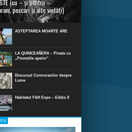
TE (cu – și pentru –
rani, pescari și alte vietăți)
a urmei, cred că legendele și miturile sunt
 parte făcute din „adevăr”.“ R. R. Tolkien.
AȘTEPTAREA MOARTE ARE
LA QUINCEAÑERA – Pinata cu
„Poveștile apelor‟
Discursul Cormoranilor despre
Lume
Habitatul F&H Expo – Ediția X
ITII