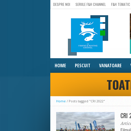
DESPRE NOI
SERIILE F&H CHANNEL
F&H TEMATIC
HOME
PESCUIT
VANATOARE
TOAT
Home
/
Posts tagged "CRI 2022"
CRI 
Artic
Filmu