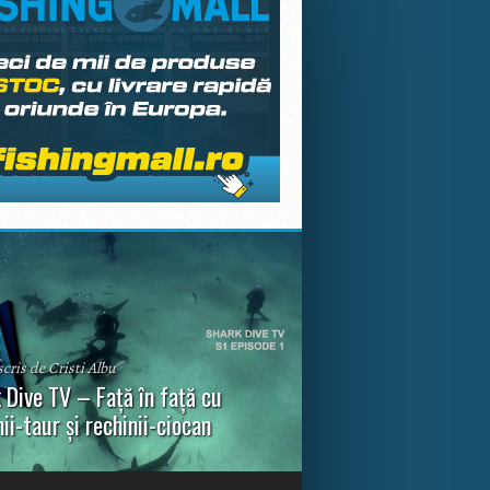
scris de Cristi Albu
 Dive TV – Față în față cu
nii-taur și rechinii-ciocan
ul episod din Shark Dive TV, telespectatorii
nca o primă privire asupra unor experiențe