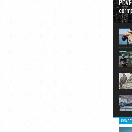
POVES
cormo
”La urm
în mare
COMPET