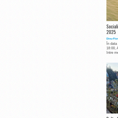
Social
2025
Dinu-Flor
În data
18:00, 
între me