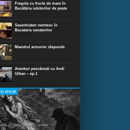
dinare de scufundare cu rechini.
Fregola cu fructe de mare în
Bucătăria iubitorilor de pește
Sauerbraten nemtesc în
Bucataria vanatorilor
Maestrul armurier răspunde
Aventuri pescărești cu Andi
Urban – ep.1
ILE APELOR
 scris de Dinu-Florin Cirstean