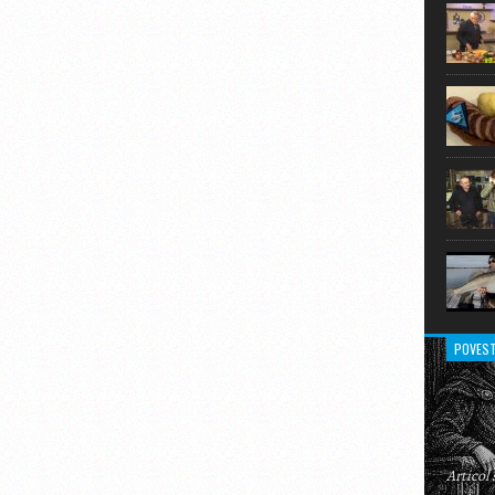
extraor
POVEST
Articol