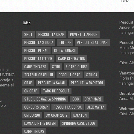
islaz –
TAGS
Pescuit
Andrei 
fishinga
SPOT
PESCUIT LA CRAP
POVESTILE APELOR
PESCUIT LA STIUCA
THE ONE
PESCUIT STATIONAR
Pescuit 
Malin M
PESCUIT PE RAU
DELTA DUNARII
fishinga
PESCUIT LA FEEDER
CARP GENERATION
Cristi A
CARP THEATRE
STIRI
6 CARP CLUBS
it și
Vanatoa
TEATRUL CRAPULUI
PESCUIT CRAP
STIUCA
 HUNTING
Florin P
ortaje și
CRAP
PESCUIT LA SALAU
PESCUIT LA RAPITORI
fishinga
imente și
CN CRAP
TARG DE PESCUIT
Distribu
STUDIU DE CAZ LA SPINNING
IBCC
CRAP MARE
Anca Ma
u
colo
CONCURS CRAP
PESCUIT LA COPCA
ALEX MATEA
Webmas
Cristi A
CM CORBU
CM CRAP 2012
BALATON
LUMEA DINTRE NUFERI
SPINNING CASE STUDY
CARP TRICKS