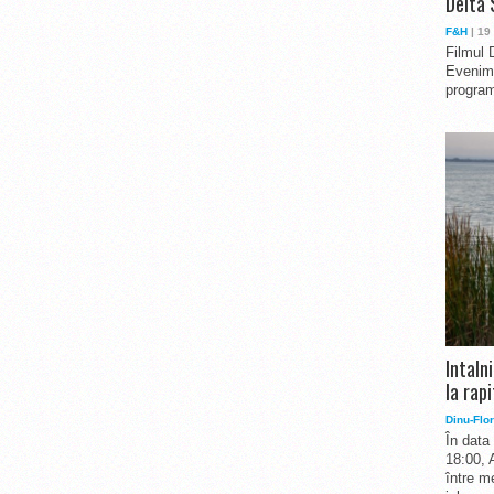
Delta 
F&H
| 19
Filmul 
Evenime
program
Intaln
la rapi
Dinu-Flor
În data
18:00, 
între me