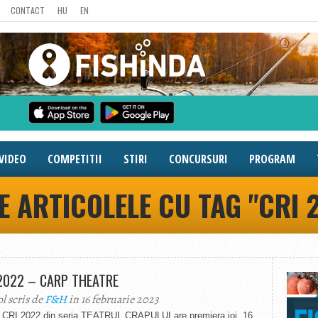
CONTACT
HU
EN
VIDEO
COMPETITII
STIRI
CONCURSURI
PROGRAM
E ARTICOLELE CU TAG "CRI 
2022 – CARP THEATRE
ol scris de
F&H
in 16 februarie 2023
l CRI 2022 din seria TEATRUL CRAPULUI are premiera joi, 16