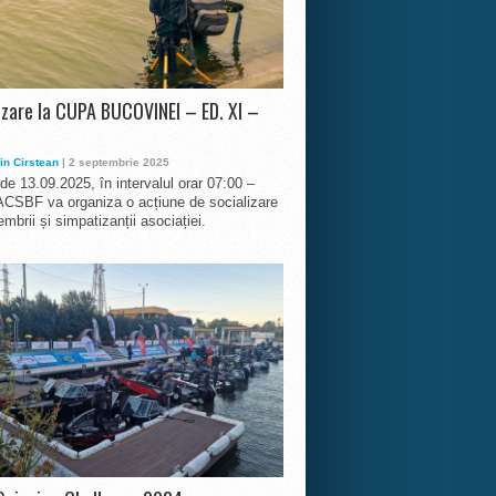
izare la CUPA BUCOVINEI – ED. XI –
in Cirstean
| 2 septembrie 2025
 de 13.09.2025, în intervalul orar 07:00 –
ACSBF va organiza o acțiune de socializare
mbrii și simpatizanții asociației.