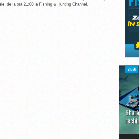
rie, de la ora 21:00 la Fishing & Hunting Channel.
VIDEO
Articol 
Shark
rechi
În prim
pot aru