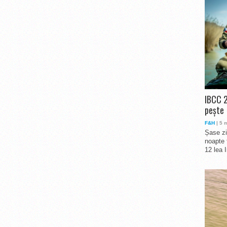
IBCC 2
pește
F&H
| 5 
Șase zi
noapte 
12 lea 