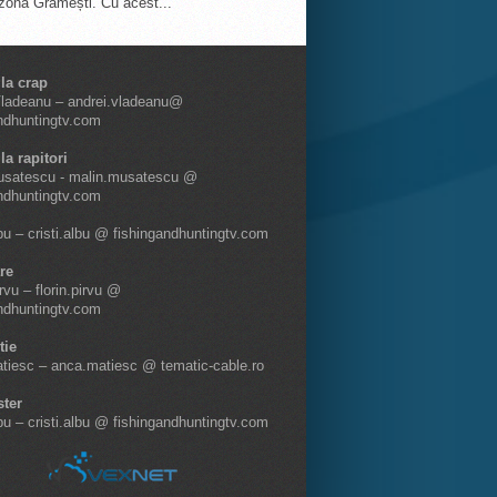
 zona Grămești. Cu acest...
 la crap
Vladeanu – andrei.vladeanu@
ndhuntingtv.com
la rapitori
usatescu - malin.musatescu @
ndhuntingtv.com
lbu – cristi.albu @ fishingandhuntingtv.com
re
irvu – florin.pirvu @
ndhuntingtv.com
tie
tiesc – anca.matiesc @ tematic-cable.ro
ter
lbu – cristi.albu @ fishingandhuntingtv.com