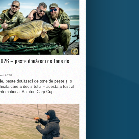
026 – peste douăzeci de tone de
mai 2026
le, peste douăzeci de tone de pește și o
finală care a decis totul – acesta a fost al
International Balaton Carp Cup