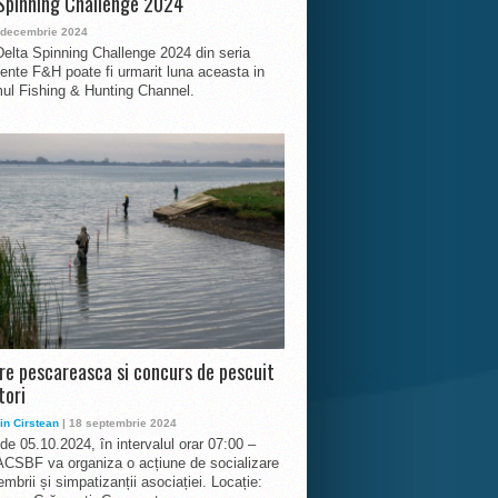
Spinning Challenge 2024
 decembrie 2024
Delta Spinning Challenge 2024 din seria
nte F&H poate fi urmarit luna aceasta in
ul Fishing & Hunting Channel.
ire pescareasca si concurs de pescuit
tori
in Cirstean
| 18 septembrie 2024
 de 05.10.2024, în intervalul orar 07:00 –
ACSBF va organiza o acțiune de socializare
mbrii și simpatizanții asociației. Locație: