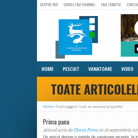
DESPRE NOI
SERIILE F&H CHANNEL
F&H TEMATIC
CONTA
HOME
PESCUIT
VANATOARE
VIDEO
TOATE ARTICOLEL
Home
/
Posts tagged "cum se vaneaza prepelita"
Prima pana
Articol scris de
Florin Pirvu
in 18 septembrie 20
Un articol despre o partida de vanatoare recenta, la 