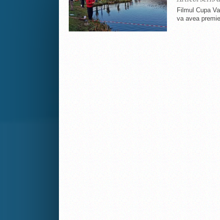
Filmul Cupa Var
va avea premiera