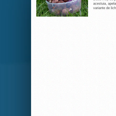
acestuia, apela
variante de lich