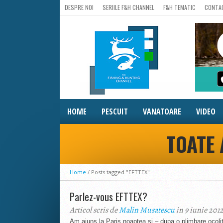
DESPRE NOI
SERIILE F&H CHANNEL
F&H TEMATIC
CONTA
HOME
PESCUIT
VANATOARE
VIDEO
TOATE 
Home
/
Posts tagged "EFTTEX"
Parlez-vous EFTTEX?
Articol scris de
Malin Musatescu
in 9 iunie 201
Am ajuns la Paris noaptea si – dupa o plimbare ocolit