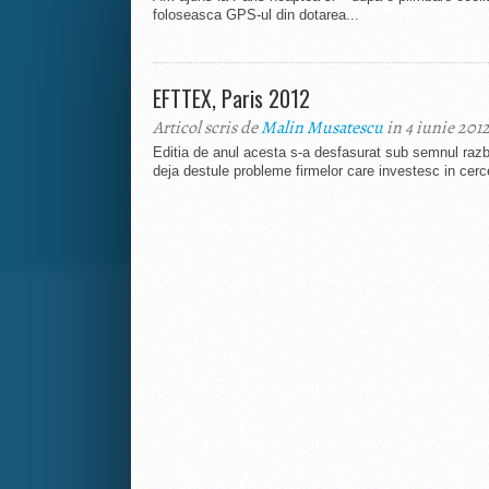
foloseasca GPS-ul din dotarea...
EFTTEX, Paris 2012
Articol scris de
Malin Musatescu
in 4 iunie 201
Editia de anul acesta s-a desfasurat sub semnul razboi
deja destule probleme firmelor care investesc in cerce