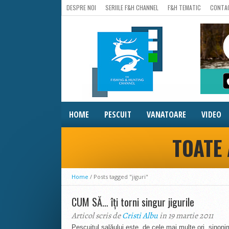
DESPRE NOI
SERIILE F&H CHANNEL
F&H TEMATIC
CONTA
HOME
PESCUIT
VANATOARE
VIDEO
TOATE 
Home
/
Posts tagged "jiguri"
CUM SĂ… îți torni singur jigurile
Articol scris de
Cristi Albu
in 19 martie 2011
Pescuitul șalăului este, de cele mai multe ori, sinoni