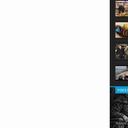
extraor
POVEST
Articol