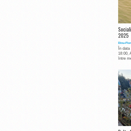
Social
2025
Dinu-Flor
În data
18:00, 
între me