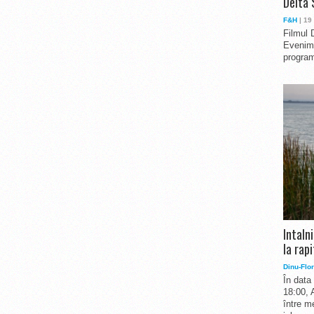
Delta 
F&H
| 19
Filmul 
Evenime
program
Intaln
la rapi
Dinu-Flor
În data
18:00, 
între me