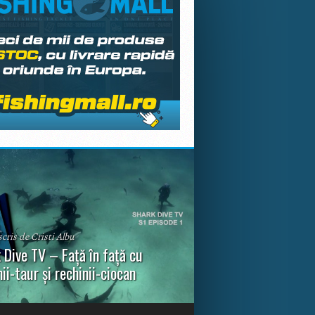
scris de Cristi Albu
 Dive TV – Față în față cu
nii-taur și rechinii-ciocan
ul episod din Shark Dive TV, telespectatorii
nca o primă privire asupra unor experiențe