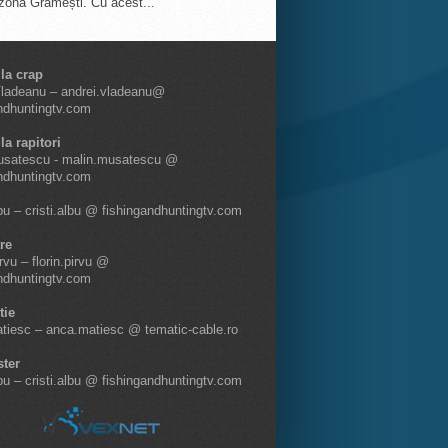
 zona Grămești. Cu acest...
 la crap
Vladeanu – andrei.vladeanu@
ndhuntingtv.com
la rapitori
usatescu - malin.musatescu @
ndhuntingtv.com
lbu – cristi.albu @ fishingandhuntingtv.com
re
irvu – florin.pirvu @
ndhuntingtv.com
tie
tiesc – anca.matiesc @ tematic-cable.ro
ter
lbu – cristi.albu @ fishingandhuntingtv.com