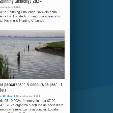
Spinning Challenge 2024
 decembrie 2024
Delta Spinning Challenge 2024 din seria
nte F&H poate fi urmarit luna aceasta in
ul Fishing & Hunting Channel.
ire pescareasca si concurs de pescuit
tori
in Cirstean
| 18 septembrie 2024
 de 05.10.2024, în intervalul orar 07:00 –
ACSBF va organiza o acțiune de socializare
mbrii și simpatizanții asociației. Locație: