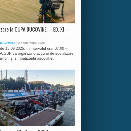
izare la CUPA BUCOVINEI – ED. XI –
in Cirstean
| 2 septembrie 2025
 de 13.09.2025, în intervalul orar 07:00 –
ACSBF va organiza o acțiune de socializare
mbrii și simpatizanții asociației.