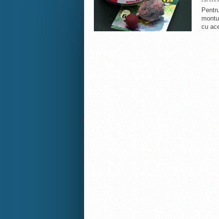
Pentr
montur
cu ace