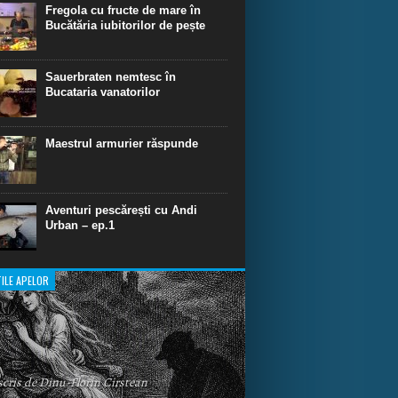
dinare de scufundare cu rechini.
Fregola cu fructe de mare în
Bucătăria iubitorilor de pește
Sauerbraten nemtesc în
Bucataria vanatorilor
Maestrul armurier răspunde
Aventuri pescărești cu Andi
Urban – ep.1
ILE APELOR
 scris de Dinu-Florin Cirstean