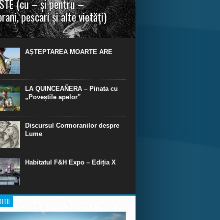
TE (cu – și pentru –
rani, pescari și alte vietăți)
a urmei, cred că legendele și miturile sunt
 parte făcute din „adevăr”.“ R. R. Tolkien.
AȘTEPTAREA MOARTE ARE
LA QUINCEAÑERA – Pinata cu
„Poveștile apelor‟
Discursul Cormoranilor despre
Lume
Habitatul F&H Expo – Ediția X
ITII