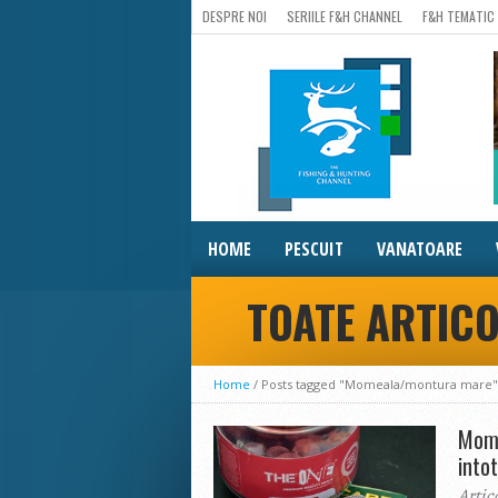
DESPRE NOI
SERIILE F&H CHANNEL
F&H TEMATIC
HOME
PESCUIT
VANATOARE
TOATE ARTIC
Home
/
Posts tagged "Momeala/montura mare"
Mome
into
Artic