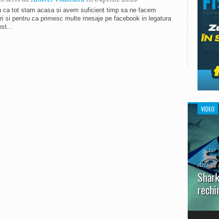
u ca tot stam acasa si avem suficient timp sa ne facem
i si pentru ca primesc multe mesaje pe facebook in legatura
st...
VIDEO
Articol 
Shark
rechi
În prim
pot aru