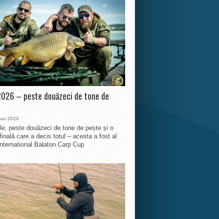
026 – peste douăzeci de tone de
mai 2026
le, peste douăzeci de tone de pește și o
finală care a decis totul – acesta a fost al
International Balaton Carp Cup