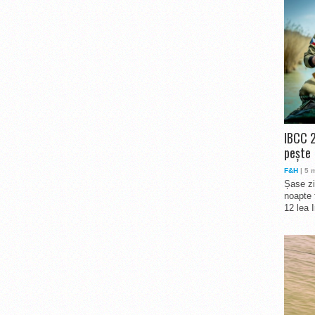
IBCC 2
pește
F&H
| 5 
Șase zi
noapte 
12 lea 