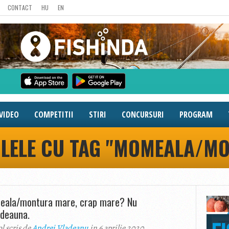
CONTACT
HU
EN
VIDEO
COMPETITII
STIRI
CONCURSURI
PROGRAM
OLELE CU TAG "MOMEALA/M
ala/montura mare, crap mare? Nu
tdeauna.
ol scris de
Andrei Vladeanu
in 6 aprilie 2020