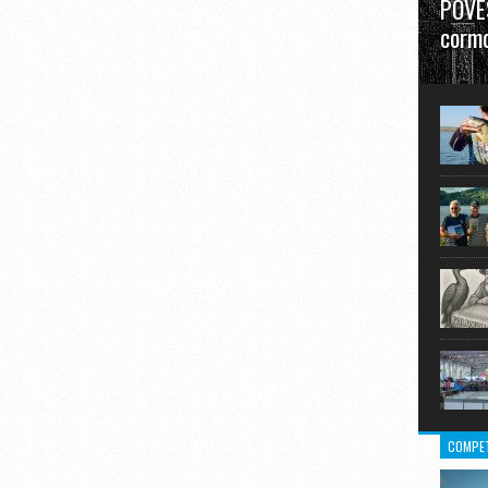
POVES
cormo
”La urm
în mare
COMPET