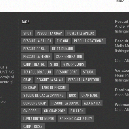
islaz –
TAGS
Pescuit
Andrei 
fishinga
SPOT
PESCUIT LA CRAP
POVESTILE APELOR
PESCUIT LA STIUCA
THE ONE
PESCUIT STATIONAR
Pescuit 
Malin M
PESCUIT PE RAU
DELTA DUNARII
fishinga
PESCUIT LA FEEDER
CARP GENERATION
Cristi A
CARP THEATRE
STIRI
6 CARP CLUBS
it și
Vanatoa
TEATRUL CRAPULUI
PESCUIT CRAP
STIUCA
 HUNTING
Florin P
ortaje și
CRAP
PESCUIT LA SALAU
PESCUIT LA RAPITORI
fishinga
imente și
CN CRAP
TARG DE PESCUIT
Distribu
STUDIU DE CAZ LA SPINNING
IBCC
CRAP MARE
Anca Ma
u
colo
CONCURS CRAP
PESCUIT LA COPCA
ALEX MATEA
Webmas
Cristi A
CM CORBU
CM CRAP 2012
BALATON
LUMEA DINTRE NUFERI
SPINNING CASE STUDY
CARP TRICKS