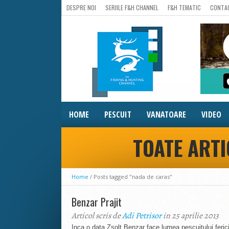
DESPRE NOI
SERIILE F&H CHANNEL
F&H TEMATIC
CONTA
HOME
PESCUIT
VANATOARE
VIDEO
TOATE ARTI
Home
/
Posts tagged "nada de caras"
Benzar Prajit
Articol scris de
Adi Petrisor
in 25 aprilie 2013
Inca o data Zsolt Benzar face lumea pescuitului feric