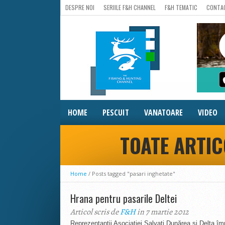
DESPRE NOI
SERIILE F&H CHANNEL
F&H TEMATIC
CONTA
HOME
PESCUIT
VANATOARE
VIDEO
TOATE ARTIC
Home
/
Posts tagged "pasari inghetate"
Hrana pentru pasarile Deltei
Articol scris de
F&H
in 7 martie 2012
Reprezentanții Asociației Salvați Dunărea și Delta împ