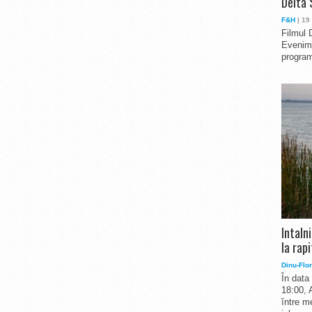
Delta 
F&H
| 19
Filmul 
Evenime
program
Intaln
la rapi
Dinu-Flor
În data
18:00, 
între me