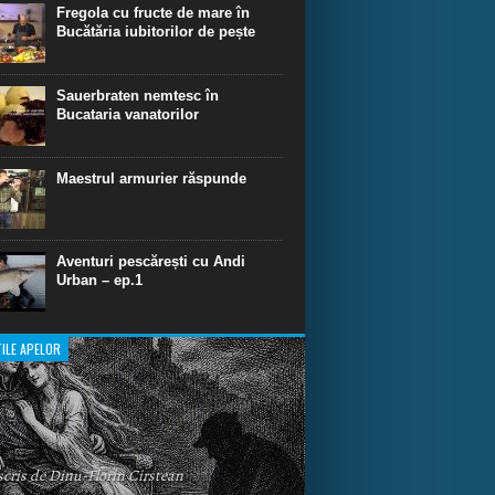
dinare de scufundare cu rechini.
Fregola cu fructe de mare în
Bucătăria iubitorilor de pește
Sauerbraten nemtesc în
Bucataria vanatorilor
Maestrul armurier răspunde
Aventuri pescărești cu Andi
Urban – ep.1
ILE APELOR
 scris de Dinu-Florin Cirstean