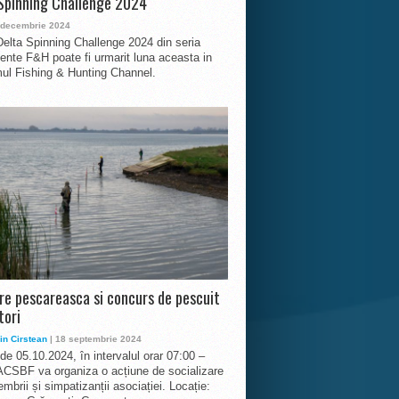
Spinning Challenge 2024
 decembrie 2024
Delta Spinning Challenge 2024 din seria
nte F&H poate fi urmarit luna aceasta in
ul Fishing & Hunting Channel.
ire pescareasca si concurs de pescuit
tori
in Cirstean
| 18 septembrie 2024
 de 05.10.2024, în intervalul orar 07:00 –
ACSBF va organiza o acțiune de socializare
mbrii și simpatizanții asociației. Locație: