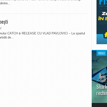
intre...
beşti
2
a filmului CATCH & RELEASE CU VLAD PAVLOVICI – La spartul
rtidă de...
VIDEO
Articol 
Shark
rechi
În prim
pot aru