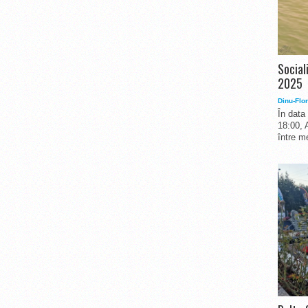
Social
2025
Dinu-Flor
În data
18:00, 
între me