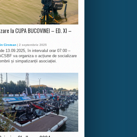
izare la CUPA BUCOVINEI – ED. XI –
in Cirstean
| 2 septembrie 2025
 de 13.09.2025, în intervalul orar 07:00 –
ACSBF va organiza o acțiune de socializare
mbrii și simpatizanții asociației.