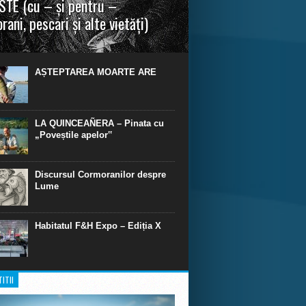
TE (cu – și pentru –
rani, pescari și alte vietăți)
a urmei, cred că legendele și miturile sunt
 parte făcute din „adevăr”.“ R. R. Tolkien.
AȘTEPTAREA MOARTE ARE
LA QUINCEAÑERA – Pinata cu
„Poveștile apelor‟
Discursul Cormoranilor despre
Lume
Habitatul F&H Expo – Ediția X
ITII