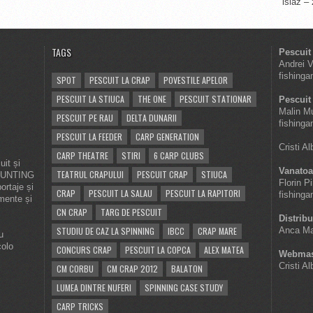
islaz –
TAGS
Pescuit
Andrei 
fishinga
SPOT
PESCUIT LA CRAP
POVESTILE APELOR
PESCUIT LA STIUCA
THE ONE
PESCUIT STATIONAR
Pescuit 
Malin M
PESCUIT PE RAU
DELTA DUNARII
fishinga
PESCUIT LA FEEDER
CARP GENERATION
Cristi A
CARP THEATRE
STIRI
6 CARP CLUBS
it și
Vanatoa
TEATRUL CRAPULUI
PESCUIT CRAP
STIUCA
 HUNTING
Florin P
ortaje și
CRAP
PESCUIT LA SALAU
PESCUIT LA RAPITORI
fishinga
imente și
CN CRAP
TARG DE PESCUIT
Distribu
STUDIU DE CAZ LA SPINNING
IBCC
CRAP MARE
Anca Ma
u
colo
CONCURS CRAP
PESCUIT LA COPCA
ALEX MATEA
Webmas
Cristi A
CM CORBU
CM CRAP 2012
BALATON
LUMEA DINTRE NUFERI
SPINNING CASE STUDY
CARP TRICKS