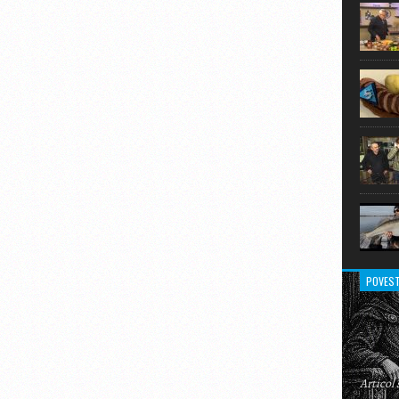
extraor
POVEST
Articol