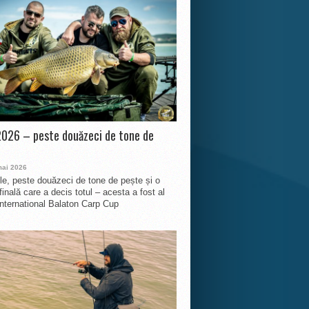
026 – peste douăzeci de tone de
mai 2026
le, peste douăzeci de tone de pește și o
finală care a decis totul – acesta a fost al
International Balaton Carp Cup