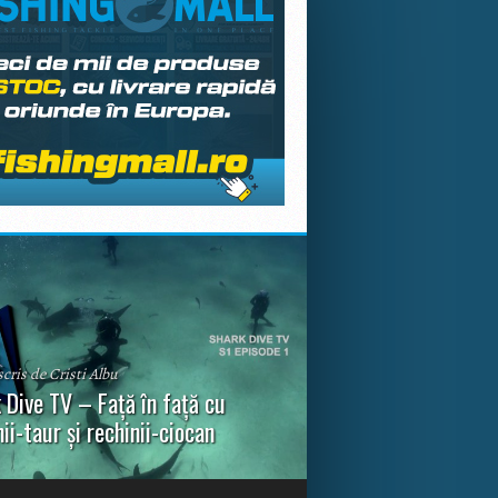
scris de Cristi Albu
 Dive TV – Față în față cu
nii-taur și rechinii-ciocan
ul episod din Shark Dive TV, telespectatorii
nca o primă privire asupra unor experiențe