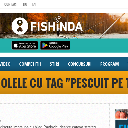
CONTACT
HU
EN
VIDEO
COMPETITII
STIRI
CONCURSURI
PROGRAM
OLELE CU TAG "PESCUIT PE
2
discuta impreuna cu Vlad Pavlovici despre cateva strategii