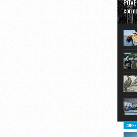
POVES
cormo
”La urm
în mare
COMPET