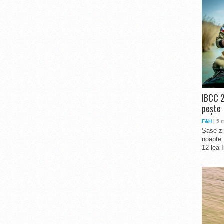
IBCC 2
pește
F&H
| 5 
Șase zi
noapte 
12 lea 