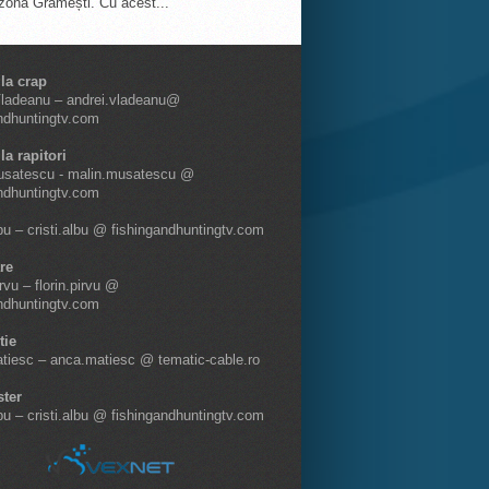
 zona Grămești. Cu acest...
 la crap
Vladeanu – andrei.vladeanu@
ndhuntingtv.com
la rapitori
usatescu - malin.musatescu @
ndhuntingtv.com
lbu – cristi.albu @ fishingandhuntingtv.com
re
irvu – florin.pirvu @
ndhuntingtv.com
tie
tiesc – anca.matiesc @ tematic-cable.ro
ter
lbu – cristi.albu @ fishingandhuntingtv.com