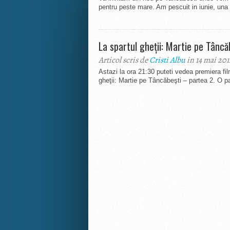
pentru peste mare. Am pescuit in iunie, una d
La spartul gheţii: Martie pe Tâncă
Articol scris de
Cristi Albu
in 14 mai 201
Astazi la ora 21:30 puteti vedea premier
gheţii: Martie pe Tâncăbeşti – partea 2. O pa