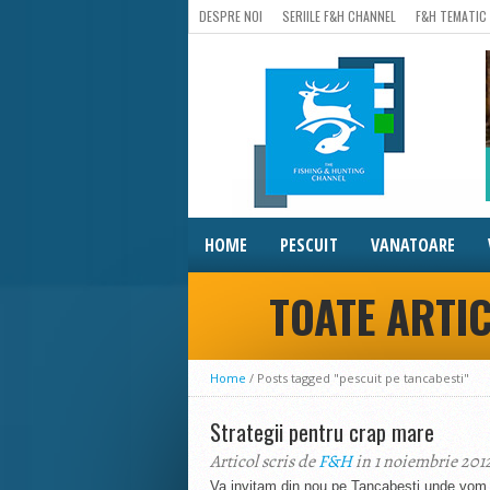
DESPRE NOI
SERIILE F&H CHANNEL
F&H TEMATIC
HOME
PESCUIT
VANATOARE
TOATE ARTIC
Home
/
Posts tagged "pescuit pe tancabesti"
Strategii pentru crap mare
Articol scris de
F&H
in 1 noiembrie 201
Va invitam din nou pe Tancabesti unde vom 