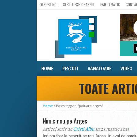
DESPRE NOI
SERIILE F&H CHANNEL
F&H TEMATIC
CONTA
HOME
PESCUIT
VANATOARE
VIDEO
TOATE ARTI
Home
/
Posts tagged "poluare arges"
Nimic nou pe Arges
Articol scris de
Cristi Albu
in 25 martie 2013
Ieri am fost la pescuit pe raul Arges, in aval de baraj