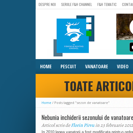
DESPRE NOI
SERIILE F&H CHANNEL
F&H TEMATIC
CONTA
HOME
PESCUIT
VANATOARE
VIDEO
TOATE ARTICO
Home
/
Posts tagged "sezon de vanatoare"
Nebunia inchiderii sezonului de vanatoar
Articol scris de
Florin Pirvu
in 23 februarie 201
In 2010 legea vanatorii a fost modificata printr-o ord