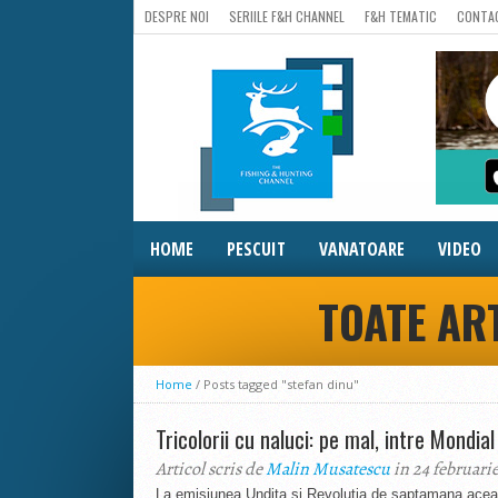
DESPRE NOI
SERIILE F&H CHANNEL
F&H TEMATIC
CONTA
HOME
PESCUIT
VANATOARE
VIDEO
TOATE AR
Home
/
Posts tagged "stefan dinu"
Tricolorii cu naluci: pe mal, intre Mondial 
Articol scris de
Malin Musatescu
in 24 februari
La emisiunea Undita si Revolutia de saptamana acea